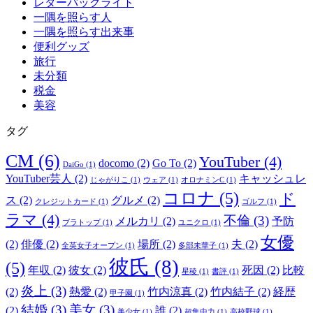
レターパックライト
一隅を照らす人
一隅を照らす出来事
便利グッズ
旅行
未分類
税金
美容
タグ
CM
(6)
YouTuber
(4)
docomo
(2)
Go To
(2)
DaiGo
(1)
YouTuber芸人
(2)
キャッシュレ
じゃがりこ
(1)
ウェア
(1)
オロナミンC
(1)
コロナ
(5)
ド
ス
(2)
グルメ
(2)
クレジットカード
(1)
ゴルフ
(1)
ラマ
(4)
不倫
(3)
メルカリ
(2)
予防
ブラトップ
(1)
ユニクロ
(1)
女優
(2)
俳優
(2)
場所
(2)
夫
(2)
全英女子オープン
(1)
多部未華子
(1)
彼氏
(8)
(5)
年収
(2)
彼女
(2)
死因
(2)
比較
星稜
(1)
書評
(1)
炎上
(3)
(2)
熱愛
(2)
竹内涼真
(2)
竹内結子
(2)
経歴
甲子園
(1)
結婚
(3)
美女
(3)
(2)
誰
(2)
美少女
(1)
超集中力
(1)
高校野球
(1)