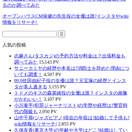
るのか調べてみた
オープンハウスCM保健の先生役の女優は誰?インスタやwiki
情報をリサーチ!
人気の投稿
志麻さん(タスカジ)の予約方法や料金は？出張料金も
調べてみた
15,143 PV
サニーカミヤの経歴や本名は?消防士を辞めた理由につ
いても調査！
4,507 PV
99.9佐田由紀子役の女優は誰？元宝塚の経歴とインス
タが美人過ぎる
3,155 PV
トドメのキスの森菜緒役の女優は誰？インスタの画像
がかわいい！
3,107 PV
小川泰平(犯罪ジャーナリスト)の学歴や経歴は?警官時
代の階級も
2,950 PV
山中千尋(ジャズピアノ)現在の年収は?結婚して子供も?
wiki情報をリサーチ!
2,855 PV
久保友香(東京大学)の年齢や大学はどこ?結婚はしてい