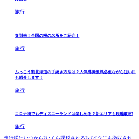
旅行
春到来！全国の桜の名所をご紹介！
旅行
ふっこう割北海道の手続き方法は？人気沸騰激戦必至ながら狙い目
も紹介します！
旅行
コロナ禍でもディズニーランドは楽しめる？新エリアも現地取材!
旅行
走行税はいつから?いくら課税される?バイクにも徴収され