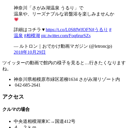
神奈川「さがみ湖温泉 うるり」で
温泉や、リーズナブルな岩盤浴を楽しみませんか
詳細はコチラ▼
https://t.co/L0S8fWfOFN
#うるり
#
温泉
#相模湖
pic.twitter.com/Foq6rurSZs
— ルトロン｜おでかけ動画マガジン (@letroncjp)
2018年10月29日
ツイッターの動画で館内の様子を見ると…行きたくなります
ね。
神奈川県相模原市緑区若柳1634 さがみ湖リゾート内
042-685-2641
アクセス
クルマの場合
中央道相模湖東IC→国道412号
４．２ｋｍ