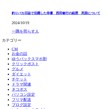
釣りバカ日誌で活躍した俳優 西田敏行の経歴 死因について
2024/10/19
一隅を照らす人
カテゴリー
CM
お金の話
ゆうパックスマホ割
クリックポスト
グルメ
ダイエット
チケット
ドラマ関連
ネコポス
パソコン設定
フリマ配送
ブログ設定