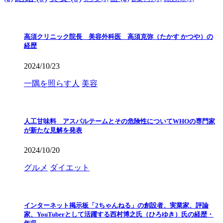
高須クリニック院長 美容外科医 高須克弥（たかす かつや）の
経歴
2024/10/23
一隅を照らす人
美容
人工甘味料 アスパルテームとその危険性についてWHOの専門家
が新たな見解を発表
2024/10/20
グルメ
ダイエット
インターネット掲示板「2ちゃんねる」の創設者、実業家、評論
家、YouTuberとして活躍する西村博之氏（ひろゆき）氏の経歴・