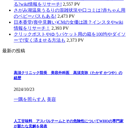
る?wiki情報をリサーチ!
2,557 PV
さがみ湖温泉うるりの混雑状況や口コミは?赤ちゃん用
のベビーバスもある!
2,473 PV
日本香堂(喪中見舞い)CMの女優は誰？インスタやwiki
情報をリサーチ！
2,393 PV
クリックポストやゆうパケット用の箱を100均やダイソ
ーで!安く済ませる方法も
2,373 PV
最新の投稿
高須クリニック院長 美容外科医 高須克弥（たかす かつや）の
経歴
2024/10/23
一隅を照らす人
美容
人工甘味料 アスパルテームとその危険性についてWHOの専門家
が新たな見解を発表