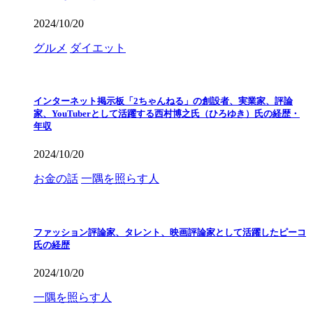
2024/10/20
グルメ
ダイエット
インターネット掲示板「2ちゃんねる」の創設者、実業家、評論
家、YouTuberとして活躍する西村博之氏（ひろゆき）氏の経歴・
年収
2024/10/20
お金の話
一隅を照らす人
ファッション評論家、タレント、映画評論家として活躍したピーコ
氏の経歴
2024/10/20
一隅を照らす人