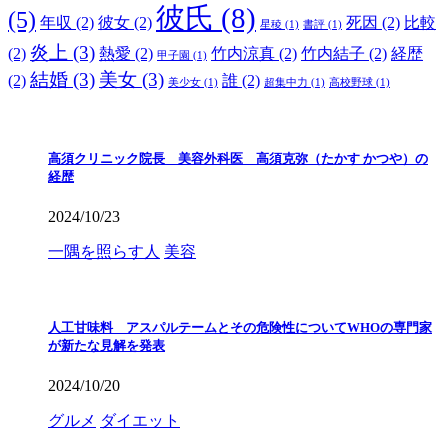
彼氏
(8)
(5)
年収
(2)
彼女
(2)
死因
(2)
比較
星稜
(1)
書評
(1)
炎上
(3)
(2)
熱愛
(2)
竹内涼真
(2)
竹内結子
(2)
経歴
甲子園
(1)
結婚
(3)
美女
(3)
(2)
誰
(2)
美少女
(1)
超集中力
(1)
高校野球
(1)
高須クリニック院長 美容外科医 高須克弥（たかす かつや）の
経歴
2024/10/23
一隅を照らす人
美容
人工甘味料 アスパルテームとその危険性についてWHOの専門家
が新たな見解を発表
2024/10/20
グルメ
ダイエット