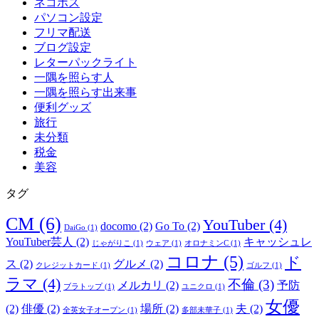
ネコポス
パソコン設定
フリマ配送
ブログ設定
レターパックライト
一隅を照らす人
一隅を照らす出来事
便利グッズ
旅行
未分類
税金
美容
タグ
CM
(6)
YouTuber
(4)
docomo
(2)
Go To
(2)
DaiGo
(1)
YouTuber芸人
(2)
キャッシュレ
じゃがりこ
(1)
ウェア
(1)
オロナミンC
(1)
コロナ
(5)
ド
ス
(2)
グルメ
(2)
クレジットカード
(1)
ゴルフ
(1)
ラマ
(4)
不倫
(3)
メルカリ
(2)
予防
ブラトップ
(1)
ユニクロ
(1)
女優
(2)
俳優
(2)
場所
(2)
夫
(2)
全英女子オープン
(1)
多部未華子
(1)