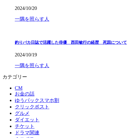
2024/10/20
一隅を照らす人
釣りバカ日誌で活躍した俳優 西田敏行の経歴 死因について
2024/10/19
一隅を照らす人
カテゴリー
CM
お金の話
ゆうパックスマホ割
クリックポスト
グルメ
ダイエット
チケット
ドラマ関連