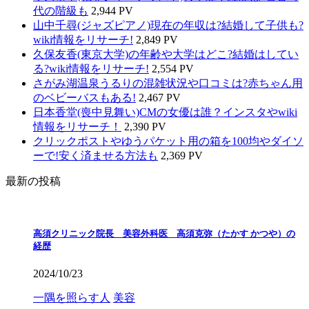
代の階級も
2,944 PV
山中千尋(ジャズピアノ)現在の年収は?結婚して子供も?
wiki情報をリサーチ!
2,849 PV
久保友香(東京大学)の年齢や大学はどこ?結婚はしてい
る?wiki情報をリサーチ!
2,554 PV
さがみ湖温泉うるりの混雑状況や口コミは?赤ちゃん用
のベビーバスもある!
2,467 PV
日本香堂(喪中見舞い)CMの女優は誰？インスタやwiki
情報をリサーチ！
2,390 PV
クリックポストやゆうパケット用の箱を100均やダイソ
ーで!安く済ませる方法も
2,369 PV
最新の投稿
高須クリニック院長 美容外科医 高須克弥（たかす かつや）の
経歴
2024/10/23
一隅を照らす人
美容