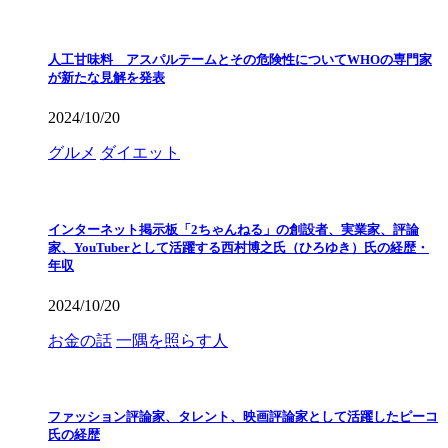
人工甘味料 アスパルテームとその危険性についてWHOの専門家
が新たな見解を発表
2024/10/20
グルメ
ダイエット
インターネット掲示板「2ちゃんねる」の創設者、実業家、評論
家、YouTuberとして活躍する西村博之氏（ひろゆき）氏の経歴・
年収
2024/10/20
お金の話
一隅を照らす人
ファッション評論家、タレント、映画評論家として活躍したピーコ
氏の経歴