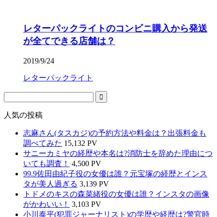
レターパックライトのコンビニ購入から発送
が全てできる店舗は？
2019/9/24
レターパックライト
人気の投稿
志麻さん(タスカジ)の予約方法や料金は？出張料金も
調べてみた
15,132 PV
サニーカミヤの経歴や本名は?消防士を辞めた理由につ
いても調査！
4,500 PV
99.9佐田由紀子役の女優は誰？元宝塚の経歴とインス
タが美人過ぎる
3,139 PV
トドメのキスの森菜緒役の女優は誰？インスタの画像
がかわいい！
3,103 PV
小川泰平(犯罪ジャーナリスト)の学歴や経歴は?警官時