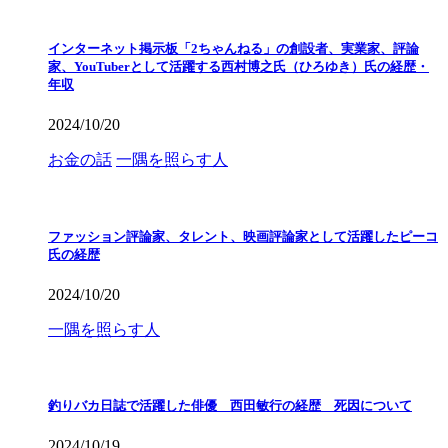
インターネット掲示板「2ちゃんねる」の創設者、実業家、評論
家、YouTuberとして活躍する西村博之氏（ひろゆき）氏の経歴・
年収
2024/10/20
お金の話
一隅を照らす人
ファッション評論家、タレント、映画評論家として活躍したピーコ
氏の経歴
2024/10/20
一隅を照らす人
釣りバカ日誌で活躍した俳優 西田敏行の経歴 死因について
2024/10/19