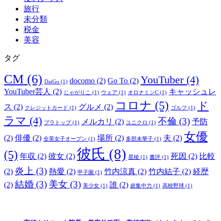
旅行
未分類
税金
美容
タグ
CM
(6)
YouTuber
(4)
docomo
(2)
Go To
(2)
DaiGo
(1)
YouTuber芸人
(2)
キャッシュレ
じゃがりこ
(1)
ウェア
(1)
オロナミンC
(1)
コロナ
(5)
ド
ス
(2)
グルメ
(2)
クレジットカード
(1)
ゴルフ
(1)
ラマ
(4)
不倫
(3)
メルカリ
(2)
予防
ブラトップ
(1)
ユニクロ
(1)
女優
(2)
俳優
(2)
場所
(2)
夫
(2)
全英女子オープン
(1)
多部未華子
(1)
彼氏
(8)
(5)
年収
(2)
彼女
(2)
死因
(2)
比較
星稜
(1)
書評
(1)
炎上
(3)
(2)
熱愛
(2)
竹内涼真
(2)
竹内結子
(2)
経歴
甲子園
(1)
結婚
(3)
美女
(3)
(2)
誰
(2)
美少女
(1)
超集中力
(1)
高校野球
(1)