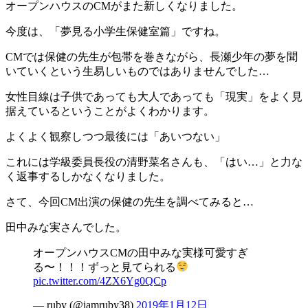
オープンハウスのCMがまた新しくなりました。
今度は、「夢見る小学生保健室篇」ですね。
CMでは保健の先生が包帯を巻きながら、長瀬少年の夢を聞
いていくという生易しいものではありませんでした…
女性目線は子供であっても大人であっても「現実」をよく見
据えているということがよくわかります。
よくよく観察しつつ最後には「あいつない」
これには学級委員長役の清野菜名さんも、「はい…」と力な
く返事するしかなくなりました。
さて、今回CM出演の保健の先生を調べてみると…
田中みな実さんでした。
オープンハウスCMの田中みな実様可愛すぎ
る〜！！！ずっと見てられる
pic.twitter.com/4ZX6Yg0QCp
— ruby (@iamruby38)
2019年1月12日