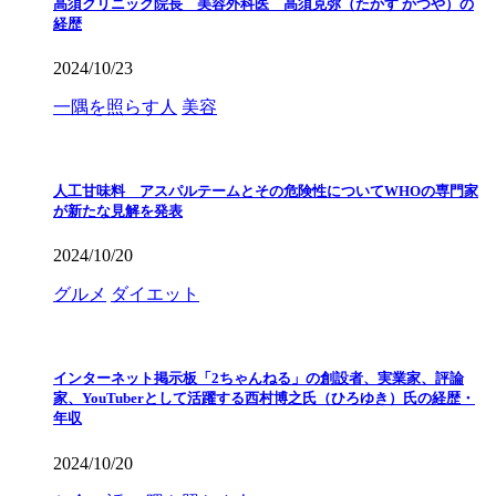
高須クリニック院長 美容外科医 高須克弥（たかす かつや）の
経歴
2024/10/23
一隅を照らす人
美容
人工甘味料 アスパルテームとその危険性についてWHOの専門家
が新たな見解を発表
2024/10/20
グルメ
ダイエット
インターネット掲示板「2ちゃんねる」の創設者、実業家、評論
家、YouTuberとして活躍する西村博之氏（ひろゆき）氏の経歴・
年収
2024/10/20