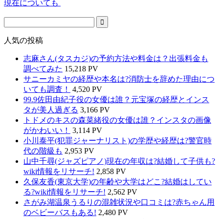
現在についても
人気の投稿
志麻さん(タスカジ)の予約方法や料金は？出張料金も
調べてみた
15,218 PV
サニーカミヤの経歴や本名は?消防士を辞めた理由につ
いても調査！
4,520 PV
99.9佐田由紀子役の女優は誰？元宝塚の経歴とインス
タが美人過ぎる
3,166 PV
トドメのキスの森菜緒役の女優は誰？インスタの画像
がかわいい！
3,114 PV
小川泰平(犯罪ジャーナリスト)の学歴や経歴は?警官時
代の階級も
2,953 PV
山中千尋(ジャズピアノ)現在の年収は?結婚して子供も?
wiki情報をリサーチ!
2,858 PV
久保友香(東京大学)の年齢や大学はどこ?結婚はしてい
る?wiki情報をリサーチ!
2,562 PV
さがみ湖温泉うるりの混雑状況や口コミは?赤ちゃん用
のベビーバスもある!
2,480 PV