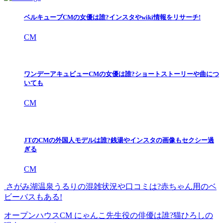
ベルキューブCMの女優は誰?インスタやwiki情報をリサーチ!
CM
ワンデーアキュビューCMの女優は誰?ショートストーリーや曲につ
いても
CM
JTのCMの外国人モデルは誰?銭湯やインスタの画像もセクシー過
ぎる
CM
さがみ湖温泉うるりの混雑状況や口コミは?赤ちゃん用のベ
ビーバスもある!
オープンハウスCM にゃんこ先生役の俳優は誰?猫ひろしの