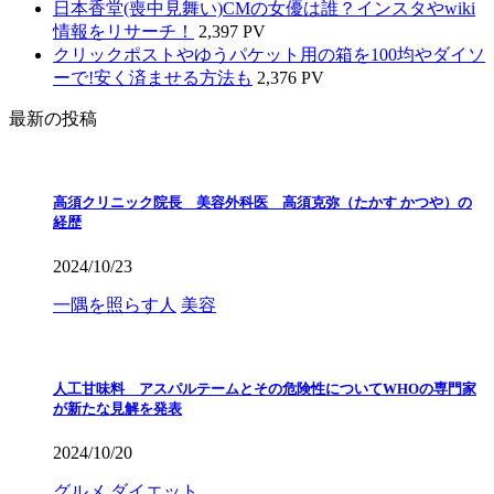
日本香堂(喪中見舞い)CMの女優は誰？インスタやwiki
情報をリサーチ！
2,397 PV
クリックポストやゆうパケット用の箱を100均やダイソ
ーで!安く済ませる方法も
2,376 PV
最新の投稿
高須クリニック院長 美容外科医 高須克弥（たかす かつや）の
経歴
2024/10/23
一隅を照らす人
美容
人工甘味料 アスパルテームとその危険性についてWHOの専門家
が新たな見解を発表
2024/10/20
グルメ
ダイエット