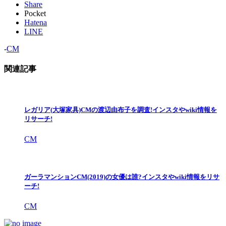
Share
Pocket
Hatena
LINE
-
CM
関連記事
レガリア(大塚家具)CMの渡辺由布子を調査!インスタやwiki情報を
リサーチ!
CM
ガーラマンションCM(2019)の女優は誰?インスタやwiki情報をリサ
ーチ!
CM