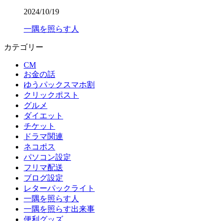
2024/10/19
一隅を照らす人
カテゴリー
CM
お金の話
ゆうパックスマホ割
クリックポスト
グルメ
ダイエット
チケット
ドラマ関連
ネコポス
パソコン設定
フリマ配送
ブログ設定
レターパックライト
一隅を照らす人
一隅を照らす出来事
便利グッズ