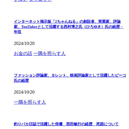
インターネット掲示板「2ちゃんねる」の創設者、実業家、評論
家、YouTuberとして活躍する西村博之氏（ひろゆき）氏の経歴・
年収
2024/10/20
お金の話
一隅を照らす人
ファッション評論家、タレント、映画評論家として活躍したピーコ
氏の経歴
2024/10/20
一隅を照らす人
釣りバカ日誌で活躍した俳優 西田敏行の経歴 死因について