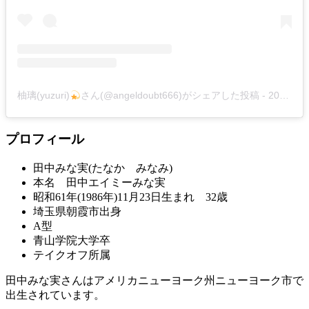
柚璃(yuzuri)
さん(@angeldoubt666)がシェアした投稿
-
2019年 1月月11日午前10時01分PST
プロフィール
田中みな実(たなか みなみ)
本名 田中エイミーみな実
昭和61年(1986年)11月23日生まれ 32歳
埼玉県朝霞市出身
A型
青山学院大学卒
テイクオフ所属
田中みな実さんはアメリカニューヨーク州ニューヨーク市で
出生されています。