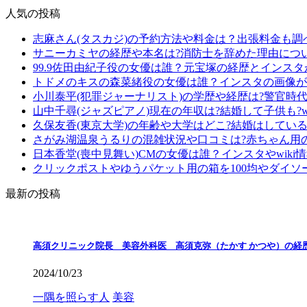
人気の投稿
志麻さん(タスカジ)の予約方法や料金は？出張料金も調
サニーカミヤの経歴や本名は?消防士を辞めた理由につ
99.9佐田由紀子役の女優は誰？元宝塚の経歴とインス
トドメのキスの森菜緒役の女優は誰？インスタの画像が
小川泰平(犯罪ジャーナリスト)の学歴や経歴は?警官時
山中千尋(ジャズピアノ)現在の年収は?結婚して子供も?wi
久保友香(東京大学)の年齢や大学はどこ?結婚はしている?
さがみ湖温泉うるりの混雑状況や口コミは?赤ちゃん用
日本香堂(喪中見舞い)CMの女優は誰？インスタやwiki
クリックポストやゆうパケット用の箱を100均やダイソ
最新の投稿
高須クリニック院長 美容外科医 高須克弥（たかす かつや）の経
2024/10/23
一隅を照らす人
美容