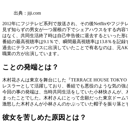
出典：jiji.com
2012年にフジテレビ系列で放送され、その後Netflixや
見ず知らずの男女が一つ屋根の下でシェアハウスをする内容
はなく、共同生活終了時は自己申告後に退去するといった形
番組の最高視聴率は9.1％で、瞬間最高視聴率は13.8％を
過去にテラスハウスに出演していたことで有名なのは、元AK
職業の方が出演しています。
ことの発端とは？
木村花さんは東京を舞台にした『TERRACE HOUSE TO
レスラーとして活躍しており、番組でも悪役のような気の強
今回の事の発端は、当時共同生活をしていた小林快さんが、
まったことでした。木村さんにとって念願だった東京ドーム
激怒した木村さんが小林さんのかぶっていた帽子を振り落と
彼女を苦しめた原因とは？