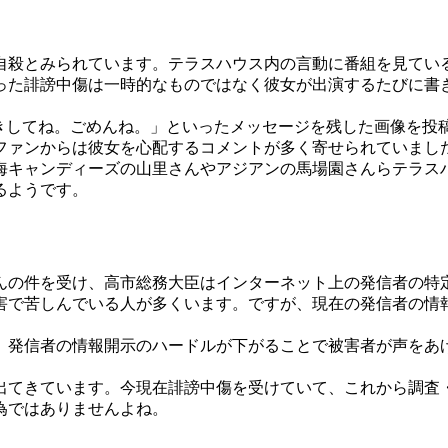
自殺とみられています。テラスハウス内の言動に番組を見ている
った誹謗中傷は一時的なものではなく彼女が出演するたびに書
長生きしてね。ごめんね。」といったメッセージを残した画像を投稿し
ファンからは彼女を心配するコメントが多く寄せられていました
海キャンディーズの山里さんやアジアンの馬場園さんらテラス
るようです。
んの件を受け、高市総務大臣はインターネット上の発信者の特
害で苦しんでいる人が多くいます。ですが、現在の発信者の情
、発信者の情報開示のハードルが下がることで被害者が声をあ
出てきています。今現在誹謗中傷を受けていて、これから調査
為ではありませんよね。