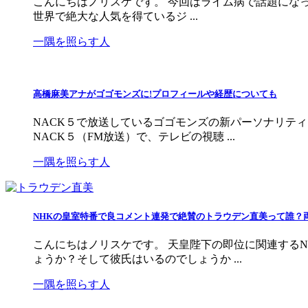
こんにちはノリスケです。 今回はライム病で話題になっ
世界で絶大な人気を得ているジ ...
一隅を照らす人
高橋麻美アナがゴゴモンズに!プロフィールや経歴についても
NACK５で放送しているゴゴモンズの新パーソナリテ
NACK５（FM放送）で、テレビの視聴 ...
一隅を照らす人
NHKの皇室特番で良コメント連発で絶賛のトラウデン直美って誰？
こんにちはノリスケです。 天皇陛下の即位に関連する
ょうか？そして彼氏はいるのでしょうか ...
一隅を照らす人