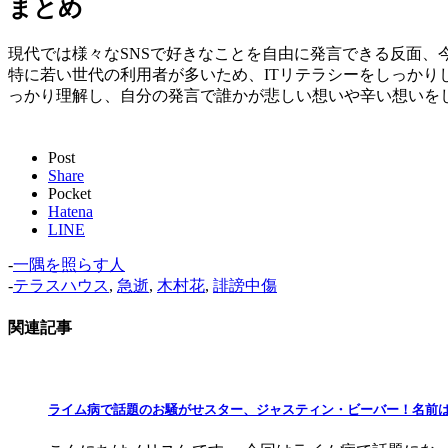
まとめ
現代では様々なSNSで好きなことを自由に発言できる反面
特に若い世代の利用者が多いため、ITリテラシーをしっかり
っかり理解し、自分の発言で誰かが悲しい想いや辛い想いを
Post
Share
Pocket
Hatena
LINE
-
一隅を照らす人
-
テラスハウス
,
急逝
,
木村花
,
誹謗中傷
関連記事
ライム病で話題のお騒がせスター、ジャスティン・ビーバー！名前