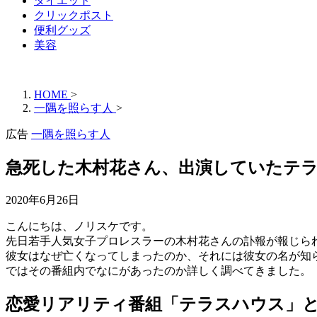
ダイエット
クリックポスト
便利グッズ
美容
HOME
>
一隅を照らす人
>
広告
一隅を照らす人
急死した木村花さん、出演していたテ
2020年6月26日
こんにちは、ノリスケです。
先日若手人気女子プロレスラーの木村花さんの訃報が報じら
彼女はなぜ亡くなってしまったのか、それには彼女の名が知
ではその番組内でなにがあったのか詳しく調べてきました。
恋愛リアリティ番組「テラスハウス」