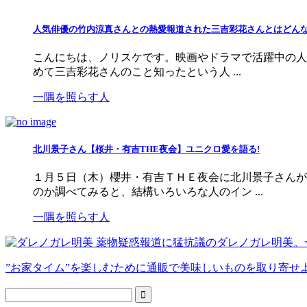
人気俳優の竹内涼真さんとの熱愛報道された三吉彩花さんとはどん
こんにちは、ノリスケです。映画やドラマで活躍中の人
めて三吉彩花さんのこと知ったという人 ...
一隅を照らす人
北川景子さん【桜井・有吉THE夜会】ユニクロ愛を語る!
１月５日（木）櫻井・有吉ＴＨＥ夜会に北川景子さんが
のか調べてみると、結構いろいろな人のイン ...
一隅を照らす人
薬物疑惑報道に猛抗議のダレノガレ明美。
”お家タイム”を楽しむために通販で美味しいものを取り寄せ