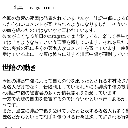
出典：instagram.com
今回の急死の死因は発表されていませんが、誹謗中傷による
った心無いコメントが寄せられるようになりました。そうい
の命を絶ったのではないかと言われています。
彼女が亡くなる前日のInstagramでは「愛してる、楽しく
では「さようなら」という言葉を残しています。それを見た
女の突然の死に多くの著名人がコメントを寄せています。南
受けている上に、今度は彼らに対する誹謗中傷が殺到してい
世論の動き
今回の誹謗中傷によって自らの命を絶ったとされる木村花さ
著名人だけでなく、普段利用している我々にも誹謗中傷の被
め誹謗中傷の被害者の多くが情報開示を断念しています。
一方で表現の自由を侵害するのではないかという声もあるが
うです。
また、過去に誹謗中傷を受けていたと公表する著名人も多く
匿名だからといって相手を傷つける行為は決して許される行