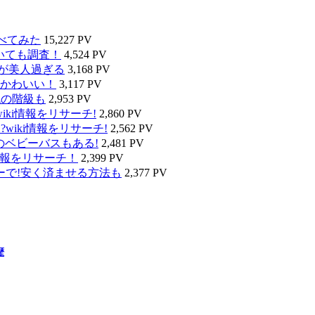
べてみた
15,227 PV
いても調査！
4,524 PV
タが美人過ぎる
3,168 PV
かわいい！
3,117 PV
代の階級も
2,953 PV
ki情報をリサーチ!
2,860 PV
wiki情報をリサーチ!
2,562 PV
のベビーバスもある!
2,481 PV
情報をリサーチ！
2,399 PV
ーで!安く済ませる方法も
2,377 PV
歴