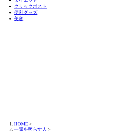
ダイエット
クリックポスト
便利グッズ
美容
HOME
>
一隅を照らす人
>