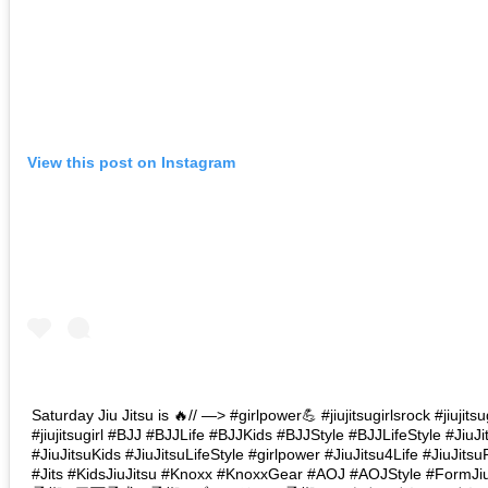
View this post on Instagram
Saturday Jiu Jitsu is 🔥// —> #girlpower💪 #jiujitsugirlsrock #jiujitsu
#jiujitsugirl #BJJ #BJJLife #BJJKids #BJJStyle #BJJLifeStyle #JiuJi
#JiuJitsuKids #JiuJitsuLifeStyle #girlpower #JiuJitsu4Life #JiuJit
#Jits #KidsJiuJitsu #Knoxx #KnoxxGear #AOJ #AOJStyle #FormJ