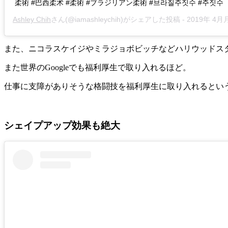
柔術 #巴西柔术 #柔術 #ブラジリアン柔術 #브라질주짓수 #주짓수
Ashley Chih
さん(@iamashleychih)がシェアした投稿 -
2019年 4月月14
また、ニコラスケイジやミラジョボビッチなどハリウッドス
また世界のGoogleでも福利厚生で取り入れるほど。
仕事に支障がありそうな格闘技を福利厚生に取り入れるとい
シェイプアップ効果も絶大