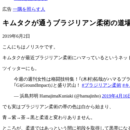
広告
一隅を照らす人
キムタクが通うブラジリアン柔術の道場
2019年6月2日
こんにちはノリスケです。
キムタクが最近ブラジリアン柔術にハマっているというネッ
ツイッターにも。
今週の週刊女性は格闘技特集！｢(木村)拓哉がハマるブラジ
｢Gi(GroundImpact)｣と盛り沢山！
#ブラジリアン柔術
#
— 浜島邦明 HamajimaKuniaki (@hamajinho)
2019年4月16
でも実はブラジリアン柔術の帯の色は白から始まり、
青→紫→茶→黒と柔道と変わりありません。
ところが、柔道ではあっという間に初段を取得して黒帯にな