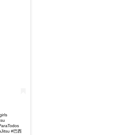
girls
tsu
suParaTodos
iuJitsu #巴西