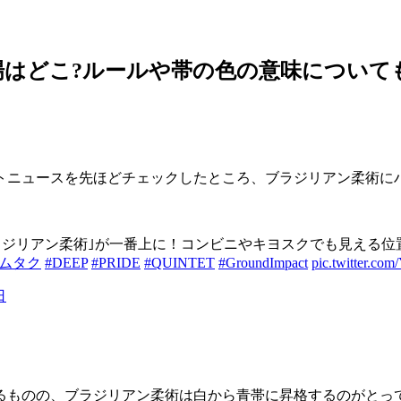
はどこ?ルールや帯の色の意味について
トニュースを先ほどチェックしたところ、ブラジリアン柔術に
リアン柔術｣が一番上に！コンビニやキヨスクでも見える位置！ステ
キムタク
#DEEP
#PRIDE
#QUINTET
#GroundImpact
pic.twitter.c
日
るものの、ブラジリアン柔術は白から青帯に昇格するのがとっ