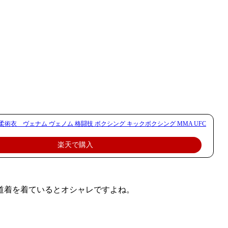
 ／ 柔術衣 ヴェナム ヴェノム 格闘技 ボクシング キックボクシング MMA UFC
楽天で購入
道着を着ているとオシャレですよね。