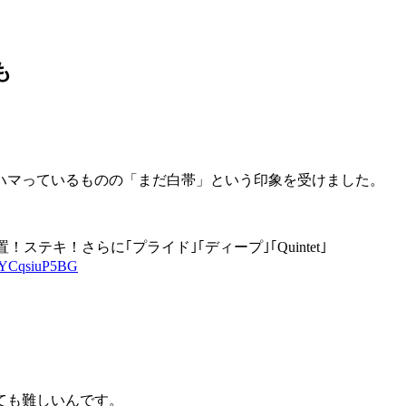
も
ハマっているものの「まだ白帯」という印象を受けました。
キ！さらに｢プライド｣｢ディープ｣｢Quintet｣
om/YCqsiuP5BG
ても難しいんです。