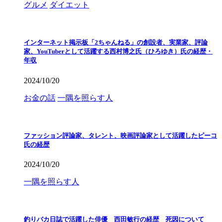
グルメ
ダイエット
インターネット掲示板「2ちゃんねる」の創設者、実業家、評論
家、YouTuberとして活躍する西村博之氏（ひろゆき）氏の経歴・
年収
2024/10/20
お金の話
一隅を照らす人
ファッション評論家、タレント、映画評論家として活躍したピーコ
氏の経歴
2024/10/20
一隅を照らす人
釣りバカ日誌で活躍した俳優 西田敏行の経歴 死因について