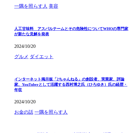
一隅を照らす人
美容
人工甘味料 アスパルテームとその危険性についてWHOの専門家
が新たな見解を発表
2024/10/20
グルメ
ダイエット
インターネット掲示板「2ちゃんねる」の創設者、実業家、評論
家、YouTuberとして活躍する西村博之氏（ひろゆき）氏の経歴・
年収
2024/10/20
お金の話
一隅を照らす人