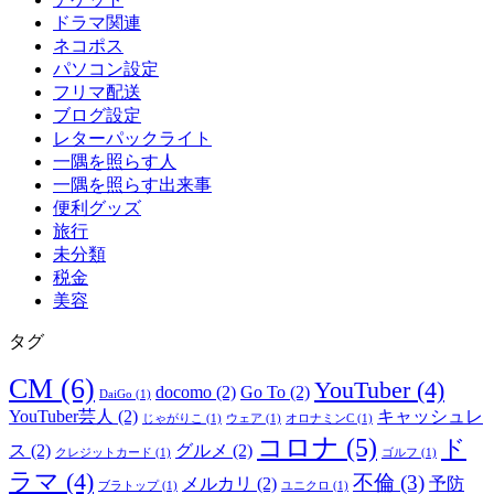
ドラマ関連
ネコポス
パソコン設定
フリマ配送
ブログ設定
レターパックライト
一隅を照らす人
一隅を照らす出来事
便利グッズ
旅行
未分類
税金
美容
タグ
CM
(6)
YouTuber
(4)
docomo
(2)
Go To
(2)
DaiGo
(1)
YouTuber芸人
(2)
キャッシュレ
じゃがりこ
(1)
ウェア
(1)
オロナミンC
(1)
コロナ
(5)
ド
ス
(2)
グルメ
(2)
クレジットカード
(1)
ゴルフ
(1)
ラマ
(4)
不倫
(3)
メルカリ
(2)
予防
ブラトップ
(1)
ユニクロ
(1)