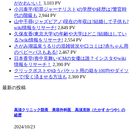
がかわいい！
3,103 PV
小川泰平(犯罪ジャーナリスト)の学歴や経歴は?警官時
代の階級も
2,944 PV
山中千尋(ジャズピアノ)現在の年収は?結婚して子供も?
wiki情報をリサーチ!
2,849 PV
久保友香(東京大学)の年齢や大学はどこ?結婚はしてい
る?wiki情報をリサーチ!
2,554 PV
さがみ湖温泉うるりの混雑状況や口コミは?赤ちゃん用
のベビーバスもある!
2,467 PV
日本香堂(喪中見舞い)CMの女優は誰？インスタやwiki
情報をリサーチ！
2,390 PV
クリックポストやゆうパケット用の箱を100均やダイソ
ーで!安く済ませる方法も
2,369 PV
最新の投稿
高須クリニック院長 美容外科医 高須克弥（たかす かつや）の
経歴
2024/10/23