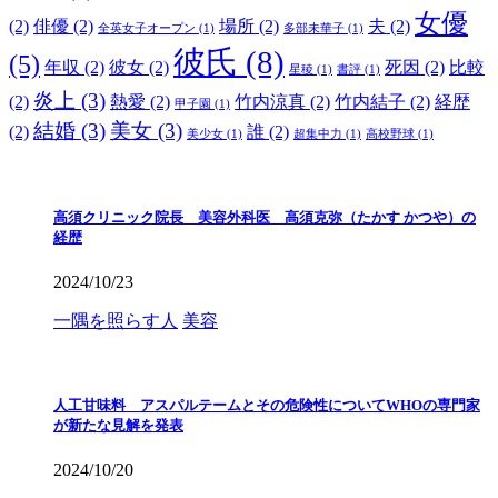
女優
(2)
俳優
(2)
場所
(2)
夫
(2)
全英女子オープン
(1)
多部未華子
(1)
彼氏
(8)
(5)
年収
(2)
彼女
(2)
死因
(2)
比較
星稜
(1)
書評
(1)
炎上
(3)
(2)
熱愛
(2)
竹内涼真
(2)
竹内結子
(2)
経歴
甲子園
(1)
結婚
(3)
美女
(3)
(2)
誰
(2)
美少女
(1)
超集中力
(1)
高校野球
(1)
高須クリニック院長 美容外科医 高須克弥（たかす かつや）の
経歴
2024/10/23
一隅を照らす人
美容
人工甘味料 アスパルテームとその危険性についてWHOの専門家
が新たな見解を発表
2024/10/20