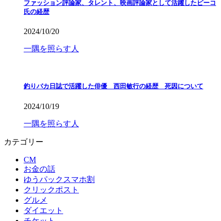
ファッション評論家、タレント、映画評論家として活躍したピーコ
氏の経歴
2024/10/20
一隅を照らす人
釣りバカ日誌で活躍した俳優 西田敏行の経歴 死因について
2024/10/19
一隅を照らす人
カテゴリー
CM
お金の話
ゆうパックスマホ割
クリックポスト
グルメ
ダイエット
チケット