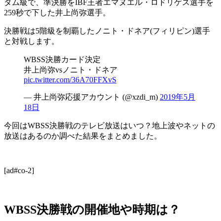
タム級で、準決勝をIBF王者エマヌエル・ロドリゲス選手を
259秒で下した井上尚弥選手。
決勝戦は5階級を制覇したノニト・ドネア(フィリピン)選手
と対戦します。
WBSS決勝カード決定
井上尚弥vsノニト・ドネア
pic.twitter.com/36A70FFXvS
— 井上尚弥応援アカウント (@xzdi_m)
2019年5月
18日
今回はWBSS決勝戦のテレビ放送はいつ？地上波やネットの
放送はあるのか調べた結果をまとめました。
[ad#co-2]
WBSS決勝戦の開催地や時期は？