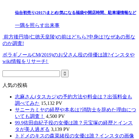
仙台初売り(2017)まとめ!気になる福袋や開店時間、駐車場情報など
一隅を照らす出来事
前方後円墳(仁徳天皇陵)の前はどちら?中身は?なぜあの形な
のか調査!
ボラギノールCM(2019)のお父さん役の俳優は誰?インスタや
wiki情報をリサーチ!
人気の投稿
志麻さん(タスカジ)の予約方法や料金は？出張料金も
調べてみた
15,132 PV
サニーカミヤの経歴や本名は?消防士を辞めた理由につ
いても調査！
4,500 PV
99.9佐田由紀子役の女優は誰？元宝塚の経歴とインス
タが美人過ぎる
3,139 PV
トドメのキスの森菜緒役の女優は誰？インスタの画像