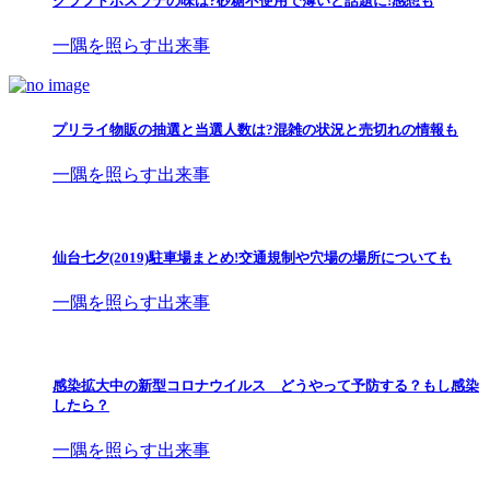
クラフトボスラテの味は?砂糖不使用で薄いと話題に!感想も
一隅を照らす出来事
プリライ物販の抽選と当選人数は?混雑の状況と売切れの情報も
一隅を照らす出来事
仙台七夕(2019)駐車場まとめ!交通規制や穴場の場所についても
一隅を照らす出来事
感染拡大中の新型コロナウイルス どうやって予防する？もし感染
したら？
一隅を照らす出来事