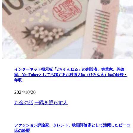
インターネット掲示板「2ちゃんねる」の創設者、実業家、評論
家、YouTuberとして活躍する西村博之氏（ひろゆき）氏の経歴・
年収
2024/10/20
お金の話
一隅を照らす人
ファッション評論家、タレント、映画評論家として活躍したピーコ
氏の経歴