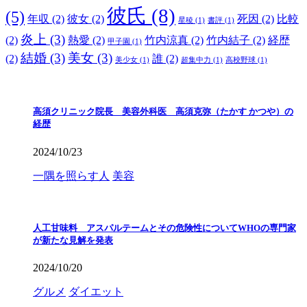
彼氏
(8)
(5)
年収
(2)
彼女
(2)
死因
(2)
比較
星稜
(1)
書評
(1)
炎上
(3)
(2)
熱愛
(2)
竹内涼真
(2)
竹内結子
(2)
経歴
甲子園
(1)
結婚
(3)
美女
(3)
(2)
誰
(2)
美少女
(1)
超集中力
(1)
高校野球
(1)
高須クリニック院長 美容外科医 高須克弥（たかす かつや）の
経歴
2024/10/23
一隅を照らす人
美容
人工甘味料 アスパルテームとその危険性についてWHOの専門家
が新たな見解を発表
2024/10/20
グルメ
ダイエット