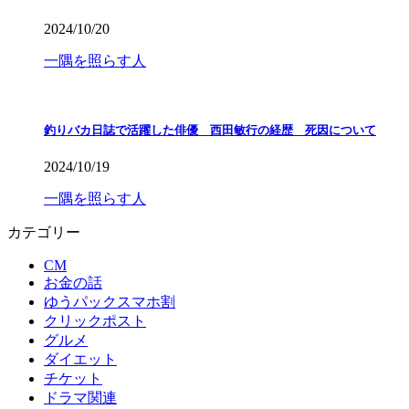
2024/10/20
一隅を照らす人
釣りバカ日誌で活躍した俳優 西田敏行の経歴 死因について
2024/10/19
一隅を照らす人
カテゴリー
CM
お金の話
ゆうパックスマホ割
クリックポスト
グルメ
ダイエット
チケット
ドラマ関連