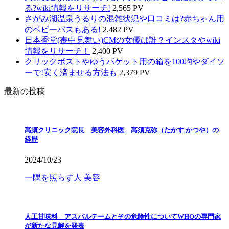
る?wiki情報をリサーチ!
2,565 PV
さがみ湖温泉うるりの混雑状況や口コミは?赤ちゃん用
のベビーバスもある!
2,482 PV
日本香堂(喪中見舞い)CMの女優は誰？インスタやwiki
情報をリサーチ！
2,400 PV
クリックポストやゆうパケット用の箱を100均やダイソ
ーで!安く済ませる方法も
2,379 PV
最新の投稿
高須クリニック院長 美容外科医 高須克弥（たかす かつや）の
経歴
2024/10/23
一隅を照らす人
美容
人工甘味料 アスパルテームとその危険性についてWHOの専門家
が新たな見解を発表