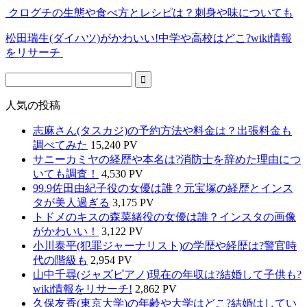
クログチの生態や食べ方とレシピは？刺身や味についても
松田瑞生(ダイハツ)がかわいい!中学や高校はどこ?wiki情報
をリサーチ
人気の投稿
志麻さん(タスカジ)の予約方法や料金は？出張料金も
調べてみた
15,240 PV
サニーカミヤの経歴や本名は?消防士を辞めた理由につ
いても調査！
4,530 PV
99.9佐田由紀子役の女優は誰？元宝塚の経歴とインス
タが美人過ぎる
3,175 PV
トドメのキスの森菜緒役の女優は誰？インスタの画像
がかわいい！
3,122 PV
小川泰平(犯罪ジャーナリスト)の学歴や経歴は?警官時
代の階級も
2,954 PV
山中千尋(ジャズピアノ)現在の年収は?結婚して子供も?
wiki情報をリサーチ!
2,862 PV
久保友香(東京大学)の年齢や大学はどこ?結婚はしてい