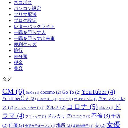
ネコポス
パソコン設定
フリマ配送
ブログ設定
レターパックライト
一隅を照らす人
一隅を照らす出来事
便利グッズ
旅行
未分類
税金
美容
タグ
CM
(6)
YouTuber
(4)
docomo
(2)
Go To
(2)
DaiGo
(1)
YouTuber芸人
(2)
キャッシュレ
じゃがりこ
(1)
ウェア
(1)
オロナミンC
(1)
コロナ
(5)
ド
ス
(2)
グルメ
(2)
クレジットカード
(1)
ゴルフ
(1)
ラマ
(4)
不倫
(3)
メルカリ
(2)
予防
ブラトップ
(1)
ユニクロ
(1)
女優
(2)
俳優
(2)
場所
(2)
夫
(2)
全英女子オープン
(1)
多部未華子
(1)