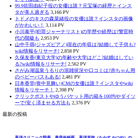
99.9佐田由紀子役の女優は誰？元宝塚の経歴とインス
タが美人過ぎる
3,166 PV
トドメのキスの森菜緒役の女優は誰？インスタの画像
がかわいい！
3,114 PV
小川泰平(犯罪ジャーナリスト)の学歴や経歴は?警官時
代の階級も
2,953 PV
山中千尋(ジャズピアノ)現在の年収は?結婚して子供も?
wiki情報をリサーチ!
2,858 PV
久保友香(東京大学)の年齢や大学はどこ?結婚はしてい
る?wiki情報をリサーチ!
2,562 PV
さがみ湖温泉うるりの混雑状況や口コミは?赤ちゃん用
のベビーバスもある!
2,481 PV
日本香堂(喪中見舞い)CMの女優は誰？インスタやwiki
情報をリサーチ！
2,398 PV
クリックポストやゆうパケット用の箱を100均やダイソ
ーで!安く済ませる方法も
2,376 PV
最新の投稿
高須クリニック院長 美容外科医 高須克弥（たかす かつや）の