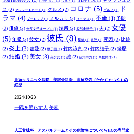
YouTuber芸人
(2)
キャッシュレ
じゃがりこ
(1)
ウェア
(1)
オロナミンC
(1)
コロナ
(5)
ド
ス
(2)
グルメ
(2)
クレジットカード
(1)
ゴルフ
(1)
ラマ
(4)
不倫
(3)
メルカリ
(2)
予防
ブラトップ
(1)
ユニクロ
(1)
女優
(2)
俳優
(2)
場所
(2)
夫
(2)
全英女子オープン
(1)
多部未華子
(1)
彼氏
(8)
(5)
年収
(2)
彼女
(2)
死因
(2)
比較
星稜
(1)
書評
(1)
炎上
(3)
(2)
熱愛
(2)
竹内涼真
(2)
竹内結子
(2)
経歴
甲子園
(1)
結婚
(3)
美女
(3)
(2)
誰
(2)
美少女
(1)
超集中力
(1)
高校野球
(1)
高須クリニック院長 美容外科医 高須克弥（たかす かつや）の
経歴
2024/10/23
一隅を照らす人
美容
人工甘味料 アスパルテームとその危険性についてWHOの専門家