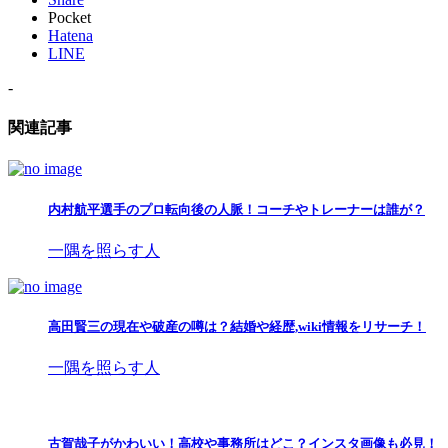
Pocket
Hatena
LINE
-
関連記事
内村航平選手のプロ転向後の人脈！コーチやトレーナーは誰が？
一隅を照らす人
高田賢三の現在や破産の噂は？結婚や経歴,wiki情報をリサーチ！
一隅を照らす人
古賀哉子がかわいい！高校や事務所はどこ？インスタ画像も必見！