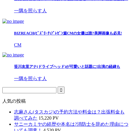
一隅を照らす人
BIZREACH(ﾋﾞｽﾞﾘｰﾁ)ﾌﾟﾚｾﾞﾝ篇CMの女優は誰?美脚画像も必見!
CM
笹川友里アナ(ドライブヘッド)が可愛いと話題に!出演の経緯も
一隅を照らす人
人気の投稿
志麻さん(タスカジ)の予約方法や料金は？出張料金も
調べてみた
15,220 PV
サニーカミヤの経歴や本名は?消防士を辞めた理由につ
いても調査！
4,520 PV