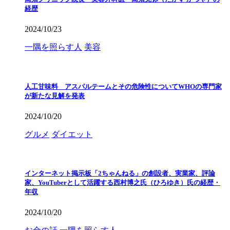
経歴
2024/10/23
一隅を照らす人
美容
人工甘味料 アスパルテームとその危険性についてWHOの専門家
が新たな見解を発表
2024/10/20
グルメ
ダイエット
インターネット掲示板「2ちゃんねる」の創設者、実業家、評論
家、YouTuberとして活躍する西村博之氏（ひろゆき）氏の経歴・
年収
2024/10/20