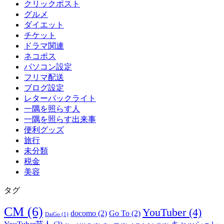
クリックポスト
グルメ
ダイエット
チケット
ドラマ関連
ネコポス
パソコン設定
フリマ配送
ブログ設定
レターパックライト
一隅を照らす人
一隅を照らす出来事
便利グッズ
旅行
未分類
税金
美容
タグ
CM
(6)
YouTuber
(4)
docomo
(2)
Go To
(2)
DaiGo
(1)