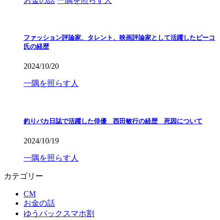
お金の話
一隅を照らす人
ファッション評論家、タレント、映画評論家として活躍したピーコ
氏の経歴
2024/10/20
一隅を照らす人
釣りバカ日誌で活躍した俳優 西田敏行の経歴 死因について
2024/10/19
一隅を照らす人
カテゴリー
CM
お金の話
ゆうパックスマホ割