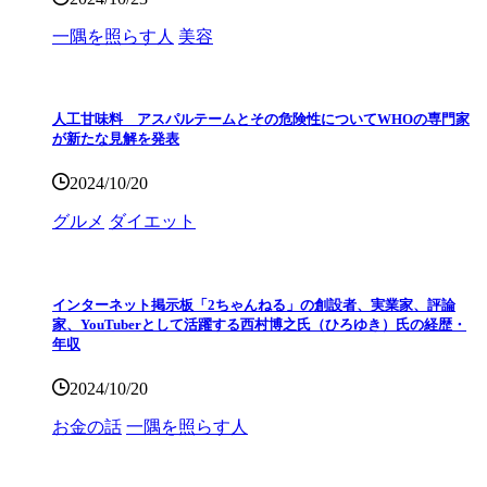
一隅を照らす人
美容
人工甘味料 アスパルテームとその危険性についてWHOの専門家
が新たな見解を発表
2024/10/20
グルメ
ダイエット
インターネット掲示板「2ちゃんねる」の創設者、実業家、評論
家、YouTuberとして活躍する西村博之氏（ひろゆき）氏の経歴・
年収
2024/10/20
お金の話
一隅を照らす人