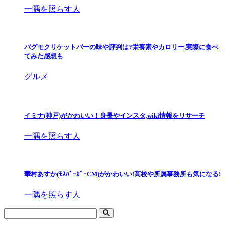
一隅を照らす人
バグモクリケットバーの味や評判は?栄養素やカロリー,実際に食べ
てみた感想も
グルメ
イミナ(神戸)がかわいい！身長やインスタ,wiki情報をリサーチ
一隅を照らす人
華村あすか(ﾓｽﾊﾞｰｶﾞｰCM)がかわいい!高校や所属事務所も気になる!
一隅を照らす人