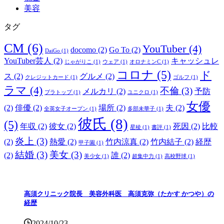
美容
タグ
CM
(6)
YouTuber
(4)
docomo
(2)
Go To
(2)
DaiGo
(1)
YouTuber芸人
(2)
キャッシュレ
じゃがりこ
(1)
ウェア
(1)
オロナミンC
(1)
コロナ
(5)
ド
ス
(2)
グルメ
(2)
クレジットカード
(1)
ゴルフ
(1)
ラマ
(4)
不倫
(3)
メルカリ
(2)
予防
ブラトップ
(1)
ユニクロ
(1)
女優
(2)
俳優
(2)
場所
(2)
夫
(2)
全英女子オープン
(1)
多部未華子
(1)
彼氏
(8)
(5)
年収
(2)
彼女
(2)
死因
(2)
比較
星稜
(1)
書評
(1)
炎上
(3)
(2)
熱愛
(2)
竹内涼真
(2)
竹内結子
(2)
経歴
甲子園
(1)
結婚
(3)
美女
(3)
(2)
誰
(2)
美少女
(1)
超集中力
(1)
高校野球
(1)
高須クリニック院長 美容外科医 高須克弥（たかす かつや）の
経歴
2024/10/23