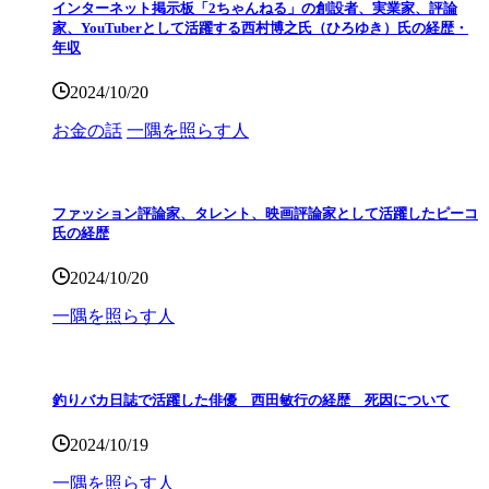
インターネット掲示板「2ちゃんねる」の創設者、実業家、評論
家、YouTuberとして活躍する西村博之氏（ひろゆき）氏の経歴・
年収
2024/10/20
お金の話
一隅を照らす人
ファッション評論家、タレント、映画評論家として活躍したピーコ
氏の経歴
2024/10/20
一隅を照らす人
釣りバカ日誌で活躍した俳優 西田敏行の経歴 死因について
2024/10/19
一隅を照らす人