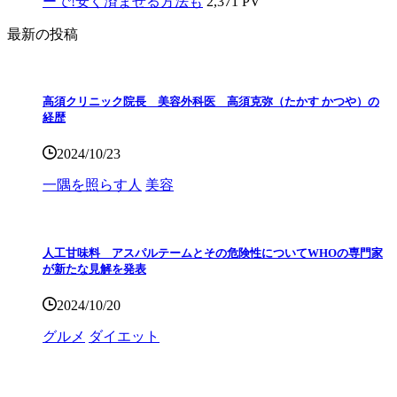
ーで!安く済ませる方法も
2,371 PV
最新の投稿
高須クリニック院長 美容外科医 高須克弥（たかす かつや）の
経歴
2024/10/23
一隅を照らす人
美容
人工甘味料 アスパルテームとその危険性についてWHOの専門家
が新たな見解を発表
2024/10/20
グルメ
ダイエット