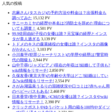
人気の投稿
志麻さん(タスカジ)の予約方法や料金は？出張料金も
調べてみた
15,132 PV
サニーカミヤの経歴や本名は?消防士を辞めた理由につ
いても調査！
4,501 PV
99.9佐田由紀子役の女優は誰？元宝塚の経歴とインス
タが美人過ぎる
3,139 PV
トドメのキスの森菜緒役の女優は誰？インスタの画像
がかわいい！
3,103 PV
小川泰平(犯罪ジャーナリスト)の学歴や経歴は?警官時
代の階級も
2,944 PV
山中千尋(ジャズピアノ)現在の年収は?結婚して子供も?
wiki情報をリサーチ!
2,850 PV
久保友香(東京大学)の年齢や大学はどこ?結婚はしてい
る?wiki情報をリサーチ!
2,554 PV
さがみ湖温泉うるりの混雑状況や口コミは?赤ちゃん用
のベビーバスもある!
2,468 PV
日本香堂(喪中見舞い)CMの女優は誰？インスタやwiki
情報をリサーチ！
2,390 PV
クリックポストやゆうパケット用の箱を100均やダイソ