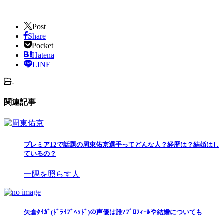
Post
Share
Pocket
Hatena
LINE
-
関連記事
プレミア12で話題の周東佑京選手ってどんな人？経歴は？結婚はし
ているの？
一隅を照らす人
矢倉ﾀｲｶﾞ(ﾄﾞﾗｲﾌﾞﾍｯﾄﾞ)の声優は誰?ﾌﾟﾛﾌｨｰﾙや結婚についても