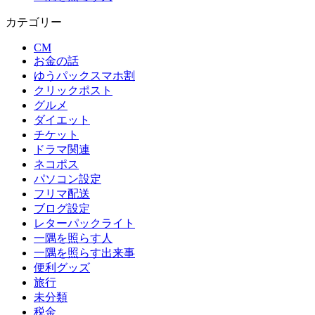
カテゴリー
CM
お金の話
ゆうパックスマホ割
クリックポスト
グルメ
ダイエット
チケット
ドラマ関連
ネコポス
パソコン設定
フリマ配送
ブログ設定
レターパックライト
一隅を照らす人
一隅を照らす出来事
便利グッズ
旅行
未分類
税金