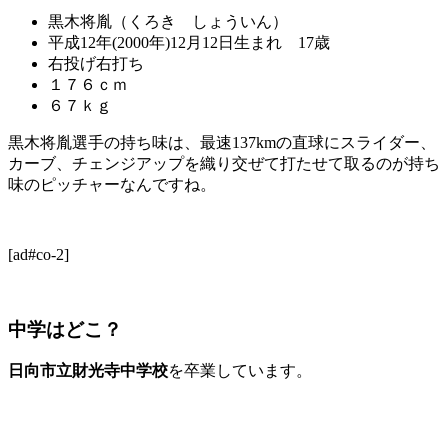
黒木将胤（くろき しょういん）
平成12年(2000年)12月12日生まれ 17歳
右投げ右打ち
１７６ｃｍ
６７ｋｇ
黒木将胤選手の持ち味は、最速137kmの直球にスライダー、
カーブ、チェンジアップを織り交ぜて打たせて取るのが持ち
味のピッチャーなんですね。
[ad#co-2]
中学はどこ？
日向市立財光寺中学校
を卒業しています。