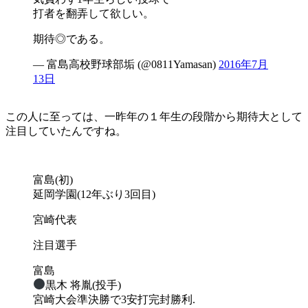
打者を翻弄して欲しい。
期待◎である。
— 富島高校野球部垢 (@0811Yamasan)
2016年7月
13日
この人に至っては、一昨年の１年生の段階から期待大として
注目していたんですね。
富島(初)
延岡学園(12年ぶり3回目)
宮崎代表
注目選手
富島
黒木 将胤(投手)
宮崎大会準決勝で3安打完封勝利.