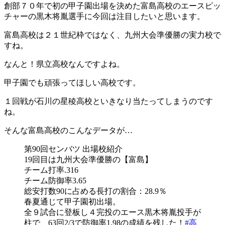
創部７０年で初の甲子園出場を決めた富島高校のエースピッ
チャーの黒木将胤選手に今回は注目したいと思います。
富島高校は２１世紀枠ではなく、九州大会準優勝の実力校で
すね。
なんと！県立高校なんですよね。
甲子園でも頑張ってほしい高校です。
１回戦が石川の星稜高校といきなり当たってしまうのです
ね。
そんな富島高校のこんなデータが…
第90回センバツ 出場校紹介
19回目は九州大会準優勝の【富島】
チーム打率.316
チーム防御率3.65
総安打数90に占める長打の割合：28.9％
春夏通じて甲子園初出場。
全９試合に登板し４完投のエース黒木将胤投手が
柱で、63回2/3で防御率1.98の成績を残した！
#高