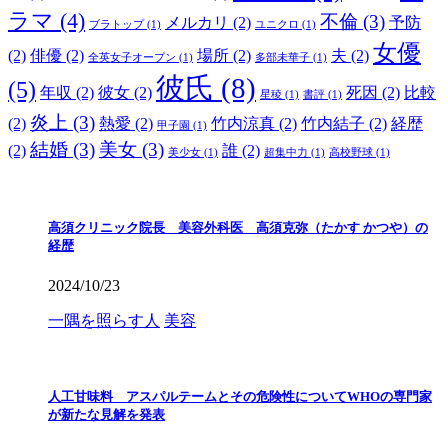
ラマ
(4)
不倫
(3)
メルカリ
(2)
予防
ブラトップ
(1)
ユニクロ
(1)
女優
(2)
俳優
(2)
場所
(2)
夫
(2)
全英女子オープン
(1)
多部未華子
(1)
彼氏
(8)
(5)
年収
(2)
彼女
(2)
死因
(2)
比較
星稜
(1)
書評
(1)
炎上
(3)
(2)
熱愛
(2)
竹内涼真
(2)
竹内結子
(2)
経歴
甲子園
(1)
結婚
(3)
美女
(3)
(2)
誰
(2)
美少女
(1)
超集中力
(1)
高校野球
(1)
高須クリニック院長 美容外科医 高須克弥（たかす かつや）の
経歴
2024/10/23
一隅を照らす人
美容
人工甘味料 アスパルテームとその危険性についてWHOの専門家
が新たな見解を発表