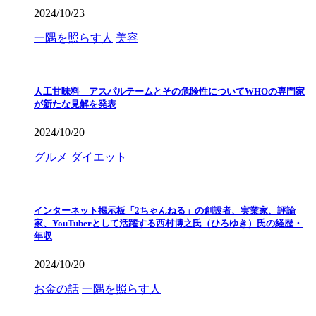
2024/10/23
一隅を照らす人
美容
人工甘味料 アスパルテームとその危険性についてWHOの専門家
が新たな見解を発表
2024/10/20
グルメ
ダイエット
インターネット掲示板「2ちゃんねる」の創設者、実業家、評論
家、YouTuberとして活躍する西村博之氏（ひろゆき）氏の経歴・
年収
2024/10/20
お金の話
一隅を照らす人