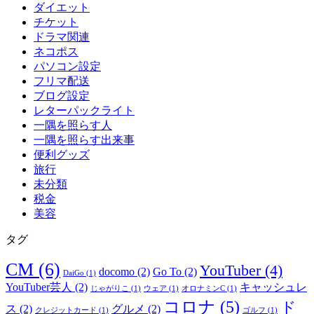
ダイエット
チケット
ドラマ関連
ネコポス
パソコン設定
フリマ配送
ブログ設定
レターパックライト
一隅を照らす人
一隅を照らす出来事
便利グッズ
旅行
未分類
税金
美容
タグ
CM
(6)
YouTuber
(4)
docomo
(2)
Go To
(2)
DaiGo
(1)
YouTuber芸人
(2)
キャッシュレ
じゃがりこ
(1)
ウェア
(1)
オロナミンC
(1)
コロナ
(5)
ド
ス
(2)
グルメ
(2)
クレジットカード
(1)
ゴルフ
(1)