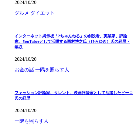
2024/10/20
グルメ
ダイエット
インターネット掲示板「2ちゃんねる」の創設者、実業家、評論
家、YouTuberとして活躍する西村博之氏（ひろゆき）氏の経歴・
年収
2024/10/20
お金の話
一隅を照らす人
ファッション評論家、タレント、映画評論家として活躍したピーコ
氏の経歴
2024/10/20
一隅を照らす人