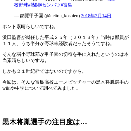
校野球
#熱闘
#センバツ
#富島
— 熱闘甲子園 (@nettoh_koshien)
2018年2月14日
ホント素晴らしいですね。
浜田監督が就任した平成２５年（２０１３年）当時は部員が
１１人、うち半分が野球未経験者だったそうですね。
そんな弱小野球部が甲子園の切符を手に入れたというのは本
当素晴らしいですね。
しかも２１世紀枠ではないのですから。
今回は、そんな富島高校エースピッチャーの黒木将胤選手の
wikiや中学について調べてみました。
黒木将胤選手の注目度は…