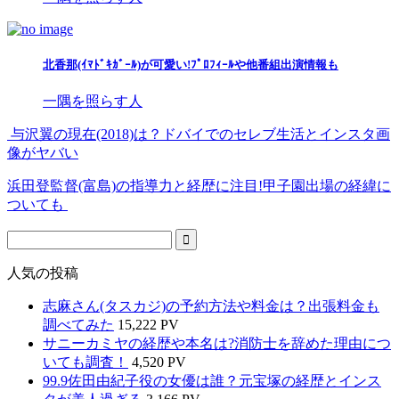
北香那(ｲﾏﾄﾞｷｶﾞｰﾙ)が可愛い!ﾌﾟﾛﾌｨｰﾙや他番組出演情報も
一隅を照らす人
与沢翼の現在(2018)は？ドバイでのセレブ生活とインスタ画
像がヤバい
浜田登監督(富島)の指導力と経歴に注目!甲子園出場の経緯に
ついても
人気の投稿
志麻さん(タスカジ)の予約方法や料金は？出張料金も
調べてみた
15,222 PV
サニーカミヤの経歴や本名は?消防士を辞めた理由につ
いても調査！
4,520 PV
99.9佐田由紀子役の女優は誰？元宝塚の経歴とインス