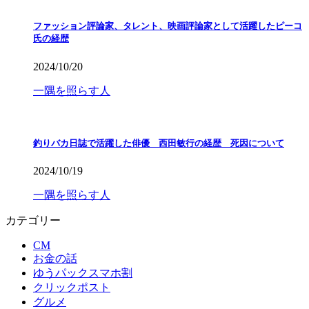
ファッション評論家、タレント、映画評論家として活躍したピーコ
氏の経歴
2024/10/20
一隅を照らす人
釣りバカ日誌で活躍した俳優 西田敏行の経歴 死因について
2024/10/19
一隅を照らす人
カテゴリー
CM
お金の話
ゆうパックスマホ割
クリックポスト
グルメ