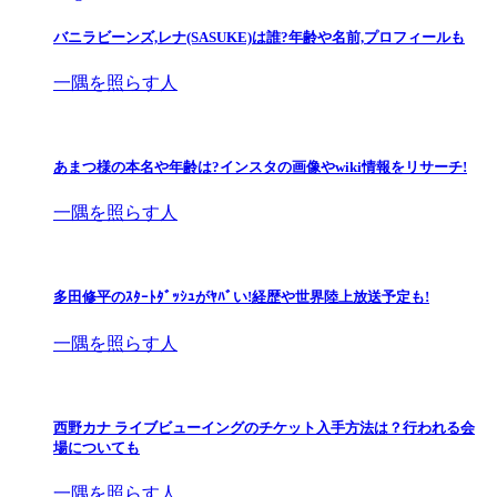
バニラビーンズ,レナ(SASUKE)は誰?年齢や名前,プロフィールも
一隅を照らす人
あまつ様の本名や年齢は?インスタの画像やwiki情報をリサーチ!
一隅を照らす人
多田修平のｽﾀｰﾄﾀﾞｯｼｭがﾔﾊﾞい!経歴や世界陸上放送予定も!
一隅を照らす人
西野カナ ライブビューイングのチケット入手方法は？行われる会
場についても
一隅を照らす人