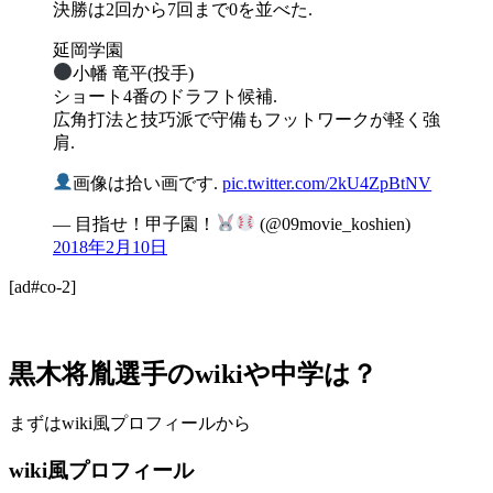
決勝は2回から7回まで0を並べた.
延岡学園
小幡 竜平(投手)
ショート4番のドラフト候補.
広角打法と技巧派で守備もフットワークが軽く強
肩.
画像は拾い画です.
pic.twitter.com/2kU4ZpBtNV
— 目指せ！甲子園！
(@09movie_koshien)
2018年2月10日
[ad#co-2]
黒木将胤選手のwikiや中学は？
まずはwiki風プロフィールから
wiki風プロフィール