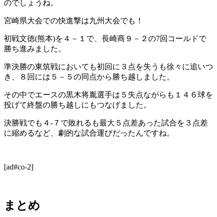
のでしょうね。
宮崎県大会での快進撃は九州大会でも！
初戦文徳(熊本)を４－１で、長崎商９－２の7回コールドで
勝ち進みました。
準決勝の東筑戦においても初回に３点を失うも徐々に追いつ
き、８回には５－５の同点から勝ち越しました。
その中でエースの黒木将胤選手は５失点ながらも１４６球を
投げて終盤の勝ち越しにもつなげました。
決勝戦でも４-７で敗れるも最大５点差あった試合を３点差
に縮めるなど、劇的な試合運びだったんですね。
[ad#co-2]
まとめ