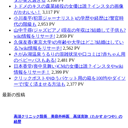
タが美人過ぎる
3,166 PV
トドメのキスの森菜緒役の女優は誰？インスタの画像
がかわいい！
3,117 PV
小川泰平(犯罪ジャーナリスト)の学歴や経歴は?警官時
代の階級も
2,953 PV
山中千尋(ジャズピアノ)現在の年収は?結婚して子供も?
wiki情報をリサーチ!
2,859 PV
久保友香(東京大学)の年齢や大学はどこ?結婚はしてい
る?wiki情報をリサーチ!
2,562 PV
さがみ湖温泉うるりの混雑状況や口コミは?赤ちゃん用
のベビーバスもある!
2,481 PV
日本香堂(喪中見舞い)CMの女優は誰？インスタやwiki
情報をリサーチ！
2,399 PV
クリックポストやゆうパケット用の箱を100均やダイソ
ーで!安く済ませる方法も
2,377 PV
最新の投稿
高須クリニック院長 美容外科医 高須克弥（たかす かつや）の
経歴