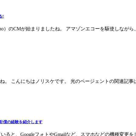
る!
 echo）のCMが始まりましたね。 アマゾンエコーを駆使し
ね。 こんにちはノリスケです。 光のページェントの関連記
須!僕の経験を紹介します
ていると、GoogleフォトやGmailなど、スマホなどの機種