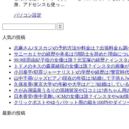
身、アドセンスも使っ ...
パソコン設定
人気の投稿
志麻さん(タスカジ)の予約方法や料金は？出張料金も調
サニーカミヤの経歴や本名は?消防士を辞めた理由につ
99.9佐田由紀子役の女優は誰？元宝塚の経歴とインス
トドメのキスの森菜緒役の女優は誰？インスタの画像が
小川泰平(犯罪ジャーナリスト)の学歴や経歴は?警官時
山中千尋(ジャズピアノ)現在の年収は?結婚して子供も?wi
久保友香(東京大学)の年齢や大学はどこ?結婚はしている?
さがみ湖温泉うるりの混雑状況や口コミは?赤ちゃん用
日本香堂(喪中見舞い)CMの女優は誰？インスタやwiki
クリックポストやゆうパケット用の箱を100均やダイソ
最新の投稿