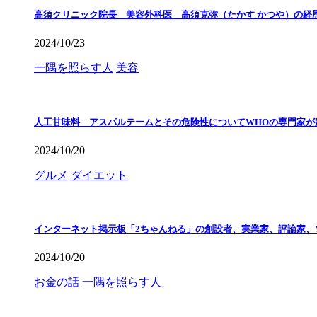
高須クリニック院長 美容外科医 高須克弥（たかす かつや）の経
2024/10/23
一隅を照らす人
美容
人工甘味料 アスパルテームとその危険性についてWHOの専門家が
2024/10/20
グルメ
ダイエット
インターネット掲示板「2ちゃんねる」の創設者、実業家、評論家、Y
2024/10/20
お金の話
一隅を照らす人