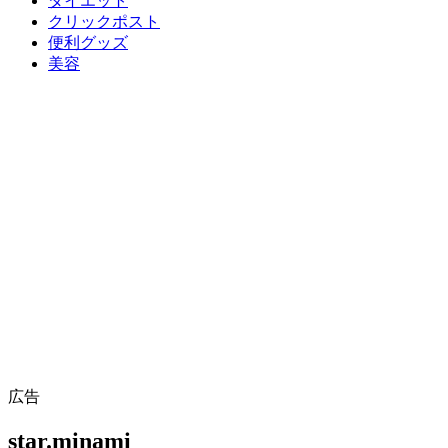
ダイエット
クリックポスト
便利グッズ
美容
広告
star.minami