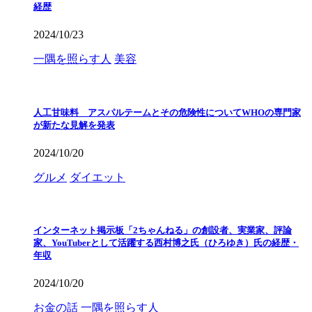
経歴
2024/10/23
一隅を照らす人
美容
人工甘味料 アスパルテームとその危険性についてWHOの専門家
が新たな見解を発表
2024/10/20
グルメ
ダイエット
インターネット掲示板「2ちゃんねる」の創設者、実業家、評論
家、YouTuberとして活躍する西村博之氏（ひろゆき）氏の経歴・
年収
2024/10/20
お金の話
一隅を照らす人