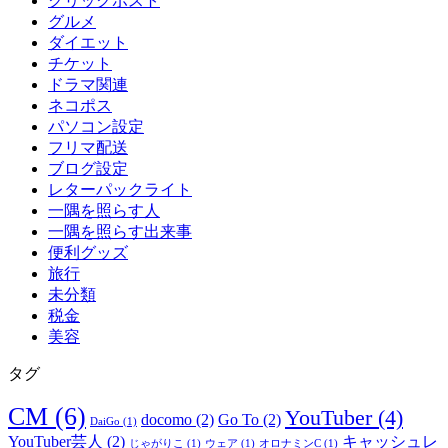
クリックポスト
グルメ
ダイエット
チケット
ドラマ関連
ネコポス
パソコン設定
フリマ配送
ブログ設定
レターパックライト
一隅を照らす人
一隅を照らす出来事
便利グッズ
旅行
未分類
税金
美容
タグ
CM
(6)
YouTuber
(4)
docomo
(2)
Go To
(2)
DaiGo
(1)
YouTuber芸人
(2)
キャッシュレ
じゃがりこ
(1)
ウェア
(1)
オロナミンC
(1)