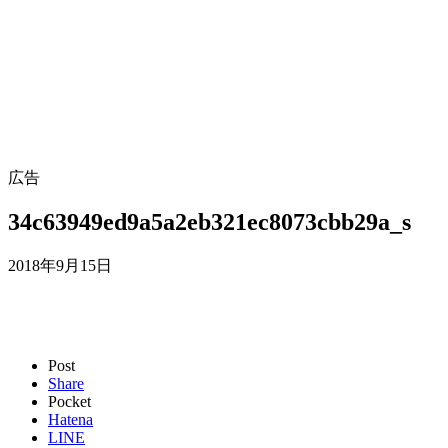
広告
34c63949ed9a5a2eb321ec8073cbb29a_s
2018年9月15日
Post
Share
Pocket
Hatena
LINE