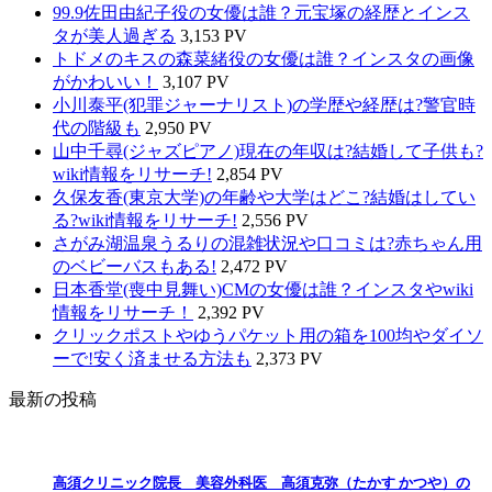
99.9佐田由紀子役の女優は誰？元宝塚の経歴とインス
タが美人過ぎる
3,153 PV
トドメのキスの森菜緒役の女優は誰？インスタの画像
がかわいい！
3,107 PV
小川泰平(犯罪ジャーナリスト)の学歴や経歴は?警官時
代の階級も
2,950 PV
山中千尋(ジャズピアノ)現在の年収は?結婚して子供も?
wiki情報をリサーチ!
2,854 PV
久保友香(東京大学)の年齢や大学はどこ?結婚はしてい
る?wiki情報をリサーチ!
2,556 PV
さがみ湖温泉うるりの混雑状況や口コミは?赤ちゃん用
のベビーバスもある!
2,472 PV
日本香堂(喪中見舞い)CMの女優は誰？インスタやwiki
情報をリサーチ！
2,392 PV
クリックポストやゆうパケット用の箱を100均やダイソ
ーで!安く済ませる方法も
2,373 PV
最新の投稿
高須クリニック院長 美容外科医 高須克弥（たかす かつや）の