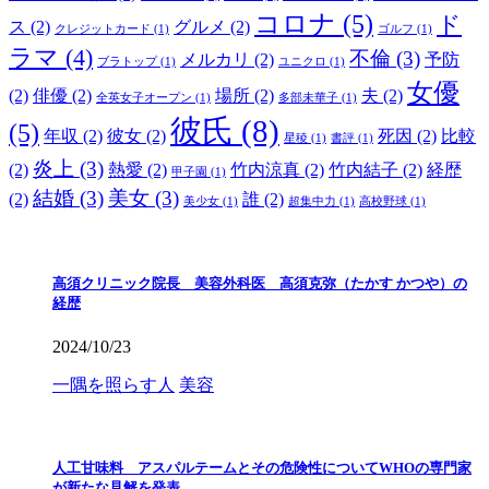
コロナ
(5)
ド
ス
(2)
グルメ
(2)
クレジットカード
(1)
ゴルフ
(1)
ラマ
(4)
不倫
(3)
メルカリ
(2)
予防
ブラトップ
(1)
ユニクロ
(1)
女優
(2)
俳優
(2)
場所
(2)
夫
(2)
全英女子オープン
(1)
多部未華子
(1)
彼氏
(8)
(5)
年収
(2)
彼女
(2)
死因
(2)
比較
星稜
(1)
書評
(1)
炎上
(3)
(2)
熱愛
(2)
竹内涼真
(2)
竹内結子
(2)
経歴
甲子園
(1)
結婚
(3)
美女
(3)
(2)
誰
(2)
美少女
(1)
超集中力
(1)
高校野球
(1)
高須クリニック院長 美容外科医 高須克弥（たかす かつや）の
経歴
2024/10/23
一隅を照らす人
美容
人工甘味料 アスパルテームとその危険性についてWHOの専門家
が新たな見解を発表