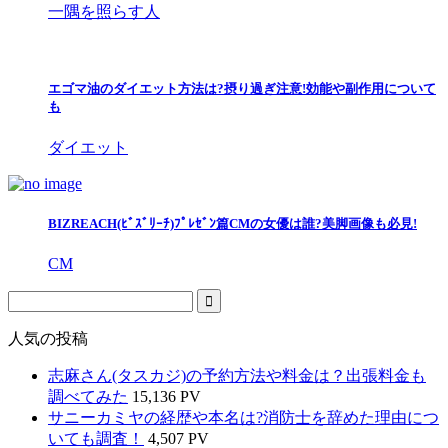
一隅を照らす人
エゴマ油のダイエット方法は?摂り過ぎ注意!効能や副作用について
も
ダイエット
BIZREACH(ﾋﾞｽﾞﾘｰﾁ)ﾌﾟﾚｾﾞﾝ篇CMの女優は誰?美脚画像も必見!
CM
人気の投稿
志麻さん(タスカジ)の予約方法や料金は？出張料金も
調べてみた
15,136 PV
サニーカミヤの経歴や本名は?消防士を辞めた理由につ
いても調査！
4,507 PV