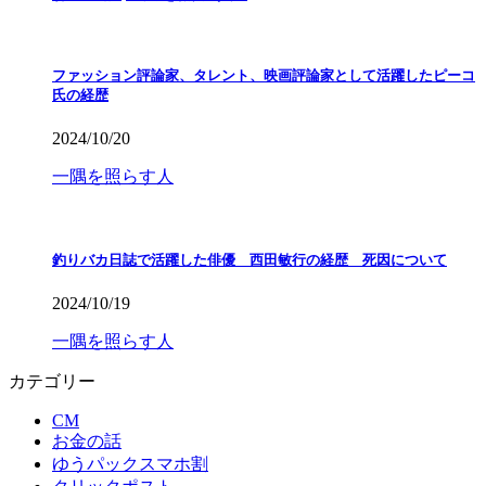
ファッション評論家、タレント、映画評論家として活躍したピーコ
氏の経歴
2024/10/20
一隅を照らす人
釣りバカ日誌で活躍した俳優 西田敏行の経歴 死因について
2024/10/19
一隅を照らす人
カテゴリー
CM
お金の話
ゆうパックスマホ割