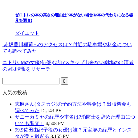
ゼロトレの本の高さの理由は?本がない場合や本の代わりになる器
具を調査!
ダイエット
赤坂豊川稲荷へのアクセスは？付近の駐車場や料金につい
ても調べてみた
ニトリCMの女優(俳優)は誰?スキップ出来ない劇場の出演者
のwiki情報をリサーチ！
人気の投稿
志麻さん(タスカジ)の予約方法や料金は？出張料金も
調べてみた
15,143 PV
サニーカミヤの経歴や本名は?消防士を辞めた理由につ
いても調査！
4,508 PV
99.9佐田由紀子役の女優は誰？元宝塚の経歴とインス
タが美人過ぎる
3,155 PV