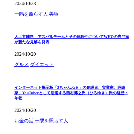
2024/10/23
一隅を照らす人
美容
人工甘味料 アスパルテームとその危険性についてWHOの専門家
が新たな見解を発表
2024/10/20
グルメ
ダイエット
インターネット掲示板「2ちゃんねる」の創設者、実業家、評論
家、YouTuberとして活躍する西村博之氏（ひろゆき）氏の経歴・
年収
2024/10/20
お金の話
一隅を照らす人