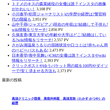
トドメのキスの森菜緒役の女優は誰？インスタの画像
がかわいい！
3,108 PV
小川泰平(犯罪ジャーナリスト)の学歴や経歴は?警官時
代の階級も
2,951 PV
山中千尋(ジャズピアノ)現在の年収は?結婚して子供も?
wiki情報をリサーチ!
2,856 PV
久保友香(東京大学)の年齢や大学はどこ?結婚はしてい
る?wiki情報をリサーチ!
2,557 PV
さがみ湖温泉うるりの混雑状況や口コミは?赤ちゃん用
のベビーバスもある!
2,473 PV
日本香堂(喪中見舞い)CMの女優は誰？インスタやwiki
情報をリサーチ！
2,393 PV
クリックポストやゆうパケット用の箱を100均やダイソ
ーで!安く済ませる方法も
2,373 PV
最新の投稿
高須クリニック院長 美容外科医 高須克弥（たかす かつや）の
経歴