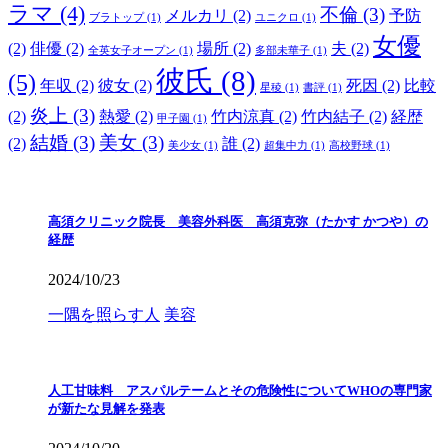
ラマ
(4)
不倫
(3)
メルカリ
(2)
予防
ブラトップ
(1)
ユニクロ
(1)
女優
(2)
俳優
(2)
場所
(2)
夫
(2)
全英女子オープン
(1)
多部未華子
(1)
彼氏
(8)
(5)
年収
(2)
彼女
(2)
死因
(2)
比較
星稜
(1)
書評
(1)
炎上
(3)
(2)
熱愛
(2)
竹内涼真
(2)
竹内結子
(2)
経歴
甲子園
(1)
結婚
(3)
美女
(3)
(2)
誰
(2)
美少女
(1)
超集中力
(1)
高校野球
(1)
高須クリニック院長 美容外科医 高須克弥（たかす かつや）の
経歴
2024/10/23
一隅を照らす人
美容
人工甘味料 アスパルテームとその危険性についてWHOの専門家
が新たな見解を発表