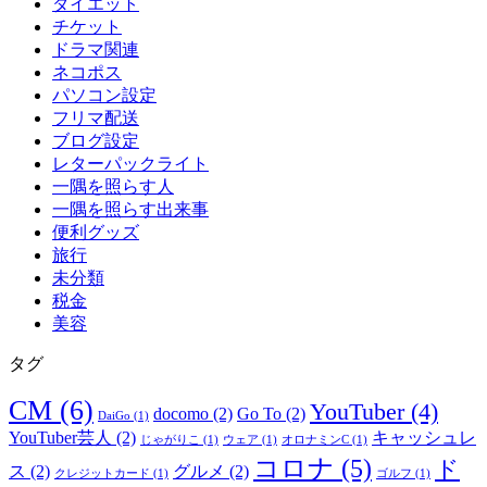
ダイエット
チケット
ドラマ関連
ネコポス
パソコン設定
フリマ配送
ブログ設定
レターパックライト
一隅を照らす人
一隅を照らす出来事
便利グッズ
旅行
未分類
税金
美容
タグ
CM
(6)
YouTuber
(4)
docomo
(2)
Go To
(2)
DaiGo
(1)
YouTuber芸人
(2)
キャッシュレ
じゃがりこ
(1)
ウェア
(1)
オロナミンC
(1)
コロナ
(5)
ド
ス
(2)
グルメ
(2)
クレジットカード
(1)
ゴルフ
(1)