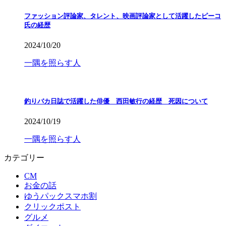
ファッション評論家、タレント、映画評論家として活躍したピーコ
氏の経歴
2024/10/20
一隅を照らす人
釣りバカ日誌で活躍した俳優 西田敏行の経歴 死因について
2024/10/19
一隅を照らす人
カテゴリー
CM
お金の話
ゆうパックスマホ割
クリックポスト
グルメ