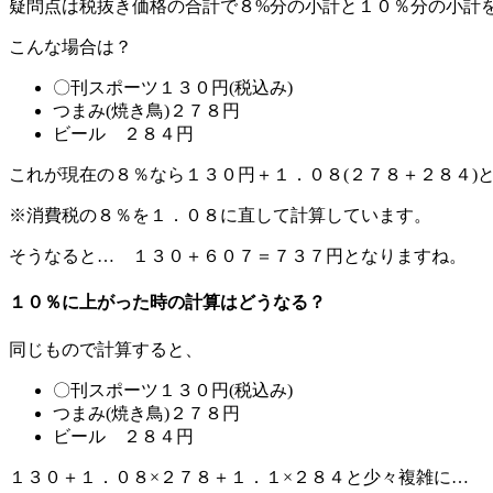
疑問点は税抜き価格の合計で８%分の小計と１０％分の小計
こんな場合は？
〇刊スポーツ１３０円(税込み)
つまみ(焼き鳥)２７８円
ビール ２８４円
これが現在の８％なら１３０円＋１．０８(２７８＋２８４)
※消費税の８％を１．０８に直して計算しています。
そうなると… １３０＋６０７＝７３７円となりますね。
１０％に上がった時の計算はどうなる？
同じもので計算すると、
〇刊スポーツ１３０円(税込み)
つまみ(焼き鳥)２７８円
ビール ２８４円
１３０＋１．０８×２７８＋１．１×２８４と少々複雑に…