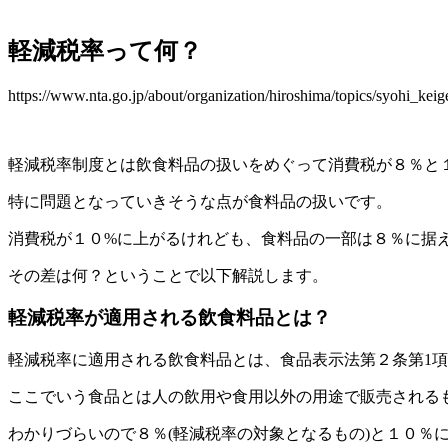
軽減税率って何？
https://www.nta.go.jp/about/organization/hiroshima/topics/syohi_keig
軽減税率制度とは飲食料品の扱いをめぐって消費税が８％と
特に問題となっていきそうな点が食料品の扱いです。
消費税が１０%に上がるけれども、食料品の一部は８％に据
その差は何？ということで以下解説します。
軽減税率が適用される飲食料品とは？
軽減税率に適用される飲食料品とは、食品表示法第２条第1
ここでいう食品とは人の飲用や食用以外の用途で販売される
わかりづらいので８％(軽減税率の対象となるもの)と１０％