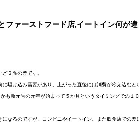
ニとファーストフード店,イートイン何が違
れど２％の差です。
前に駆け込み需要があり、上がった直後には消費が冷え込むと
９年しかも新元号の元年が始まって５か月というタイミングでの１
きになるのですが、コンビニやイートイン、また飲食店での差