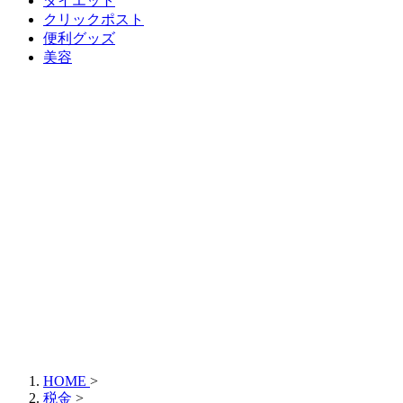
ダイエット
クリックポスト
便利グッズ
美容
HOME
>
税金
>