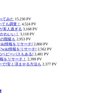
べてみた
15,230 PV
いても調査！
4,524 PV
タが美人過ぎる
3,168 PV
かわいい！
3,118 PV
代の階級も
2,953 PV
ki情報をリサーチ!
2,860 PV
wiki情報をリサーチ!
2,562 PV
のベビーバスもある!
2,481 PV
情報をリサーチ！
2,399 PV
ーで!安く済ませる方法も
2,377 PV
歴