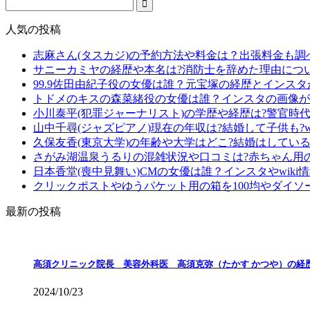
人気の投稿
志麻さん(タスカジ)の予約方法や料金は？出張料金も調
サニーカミヤの経歴や本名は?消防士を辞めた理由につ
99.9佐田由紀子役の女優は誰？元宝塚の経歴とインス
トドメのキスの森菜緒役の女優は誰？インスタの画像が
小川泰平(犯罪ジャーナリスト)の学歴や経歴は?警官時
山中千尋(ジャズピアノ)現在の年収は?結婚して子供も?wi
久保友香(東京大学)の年齢や大学はどこ?結婚はしている?
さがみ湖温泉うるりの混雑状況や口コミは?赤ちゃん用
日本香堂(喪中見舞い)CMの女優は誰？インスタやwiki
クリックポストやゆうパケット用の箱を100均やダイソ
最新の投稿
高須クリニック院長 美容外科医 高須克弥（たかす かつや）の経
2024/10/23