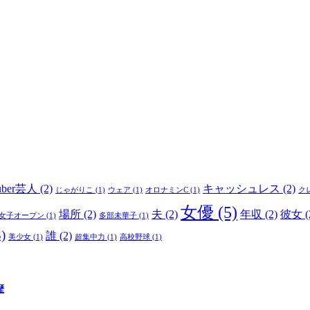
uber芸人
(2)
キャッシュレス
(2)
じゃがりこ
(1)
ウェア
(1)
オロナミンC
(1)
ク
女優
(5)
場所
(2)
夫
(2)
年収
(2)
彼女
(
女子オープン
(1)
多部未華子
(1)
)
誰
(2)
美少女
(1)
超集中力
(1)
高校野球
(1)
歴