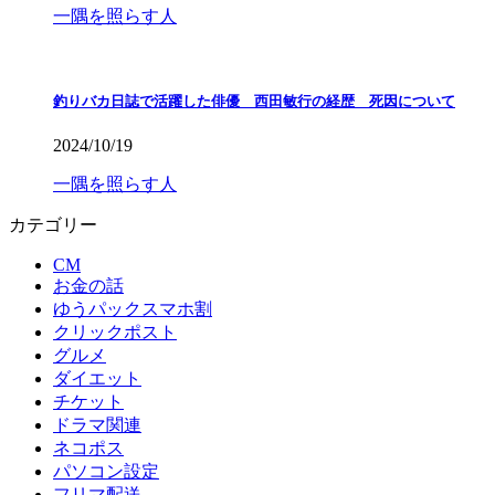
一隅を照らす人
釣りバカ日誌で活躍した俳優 西田敏行の経歴 死因について
2024/10/19
一隅を照らす人
カテゴリー
CM
お金の話
ゆうパックスマホ割
クリックポスト
グルメ
ダイエット
チケット
ドラマ関連
ネコポス
パソコン設定
フリマ配送