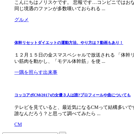
こんにちはノリスケです。 悲報です…コンビニではお
同じ境遇のファンが多数嘆いておられる ...
グルメ
体幹リセットダイエットの運動方法、やり方は？動画もあり！
１２月１５日の金スマスペシャルで放送される 「体幹
い筋肉を動かし、「モデル体幹筋」を使 ...
一隅を照らす出来事
コッコアポCM(2017)の女優３人は誰?プロフィールや曲についても
テレビを見ていると、最近気になるCMって結構多いで
誰なんだろう？と思って調べてみたら ...
CM