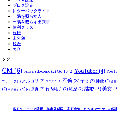
ブログ設定
レターパックライト
一隅を照らす人
一隅を照らす出来事
便利グッズ
旅行
未分類
税金
美容
タグ
CM
(6)
YouTuber
(4)
docomo
(2)
Go To
(2)
YouT
DaiGo
(1)
不倫
(3)
メルカリ
(2)
予防
(2)
俳優
(2)
ブラトップ
(1)
ユニクロ
(1)
全英
結婚
(3)
美女
(3
(2)
竹内涼真
(2)
竹内結子
(2)
経歴
(2)
甲子園
(1)
高須クリニック院長 美容外科医 高須克弥（たかす かつや）の経