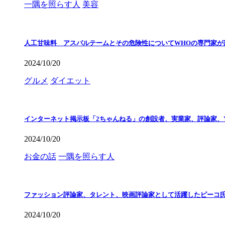
一隅を照らす人
美容
人工甘味料 アスパルテームとその危険性についてWHOの専門家が
2024/10/20
グルメ
ダイエット
インターネット掲示板「2ちゃんねる」の創設者、実業家、評論家、Y
2024/10/20
お金の話
一隅を照らす人
ファッション評論家、タレント、映画評論家として活躍したピーコ
2024/10/20