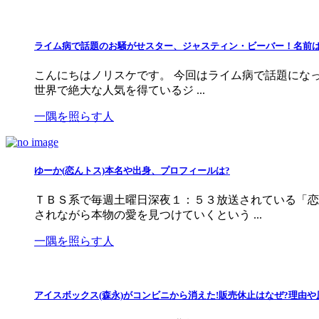
ライム病で話題のお騒がせスター、ジャスティン・ビーバー！名前
こんにちはノリスケです。 今回はライム病で話題になっ
世界で絶大な人気を得ているジ ...
一隅を照らす人
ゆーか(恋んトス)本名や出身、プロフィールは?
ＴＢＳ系で毎週土曜日深夜１：５３放送されている「恋
されながら本物の愛を見つけていくという ...
一隅を照らす人
アイスボックス(森永)がコンビニから消えた!販売休止はなぜ?理由