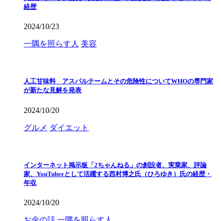
経歴
2024/10/23
一隅を照らす人
美容
人工甘味料 アスパルテームとその危険性についてWHOの専門家
が新たな見解を発表
2024/10/20
グルメ
ダイエット
インターネット掲示板「2ちゃんねる」の創設者、実業家、評論
家、YouTuberとして活躍する西村博之氏（ひろゆき）氏の経歴・
年収
2024/10/20
お金の話
一隅を照らす人