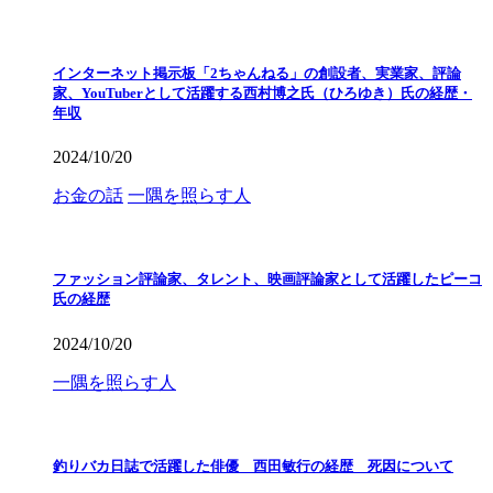
インターネット掲示板「2ちゃんねる」の創設者、実業家、評論
家、YouTuberとして活躍する西村博之氏（ひろゆき）氏の経歴・
年収
2024/10/20
お金の話
一隅を照らす人
ファッション評論家、タレント、映画評論家として活躍したピーコ
氏の経歴
2024/10/20
一隅を照らす人
釣りバカ日誌で活躍した俳優 西田敏行の経歴 死因について