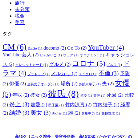
旅行
未分類
税金
美容
タグ
CM
(6)
YouTuber
(4)
docomo
(2)
Go To
(2)
DaiGo
(1)
YouTuber芸人
(2)
キャッシュレ
じゃがりこ
(1)
ウェア
(1)
オロナミンC
(1)
コロナ
(5)
ド
ス
(2)
グルメ
(2)
クレジットカード
(1)
ゴルフ
(1)
ラマ
(4)
不倫
(3)
メルカリ
(2)
予防
ブラトップ
(1)
ユニクロ
(1)
女優
(2)
俳優
(2)
場所
(2)
夫
(2)
全英女子オープン
(1)
多部未華子
(1)
彼氏
(8)
(5)
年収
(2)
彼女
(2)
死因
(2)
比較
星稜
(1)
書評
(1)
炎上
(3)
(2)
熱愛
(2)
竹内涼真
(2)
竹内結子
(2)
経歴
甲子園
(1)
結婚
(3)
美女
(3)
(2)
誰
(2)
美少女
(1)
超集中力
(1)
高校野球
(1)
高須クリニック院長 美容外科医 高須克弥（たかす かつや）の