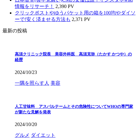
情報をリサーチ！
2,390 PV
クリックポストやゆうパケット用の箱を100均やダイソ
ーで!安く済ませる方法も
2,371 PV
最新の投稿
高須クリニック院長 美容外科医 高須克弥（たかす かつや）の
経歴
2024/10/23
一隅を照らす人
美容
人工甘味料 アスパルテームとその危険性についてWHOの専門家
が新たな見解を発表
2024/10/20
グルメ
ダイエット