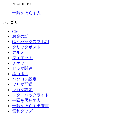
2024/10/19
一隅を照らす人
カテゴリー
CM
お金の話
ゆうパックスマホ割
クリックポスト
グルメ
ダイエット
チケット
ドラマ関連
ネコポス
パソコン設定
フリマ配送
ブログ設定
レターパックライト
一隅を照らす人
一隅を照らす出来事
便利グッズ