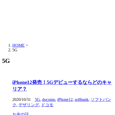
HOME
>
5G
5G
iPhone12発売！5Gデビューするならどのキャ
リア？
2020/10/31
5G
,
docomo
,
iPhone12
,
softbank
,
ソフトバン
ク
,
デザリング
,
ドコモ
お金の話