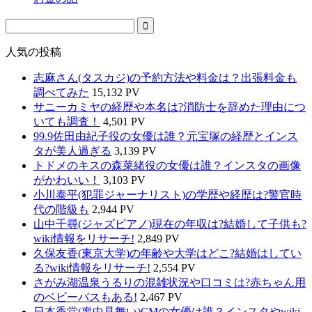
人気の投稿
志麻さん(タスカジ)の予約方法や料金は？出張料金も
調べてみた
15,132 PV
サニーカミヤの経歴や本名は?消防士を辞めた理由につ
いても調査！
4,501 PV
99.9佐田由紀子役の女優は誰？元宝塚の経歴とインス
タが美人過ぎる
3,139 PV
トドメのキスの森菜緒役の女優は誰？インスタの画像
がかわいい！
3,103 PV
小川泰平(犯罪ジャーナリスト)の学歴や経歴は?警官時
代の階級も
2,944 PV
山中千尋(ジャズピアノ)現在の年収は?結婚して子供も?
wiki情報をリサーチ!
2,849 PV
久保友香(東京大学)の年齢や大学はどこ?結婚はしてい
る?wiki情報をリサーチ!
2,554 PV
さがみ湖温泉うるりの混雑状況や口コミは?赤ちゃん用
のベビーバスもある!
2,467 PV
日本香堂(喪中見舞い)CMの女優は誰？インスタやwiki