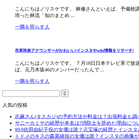
こんにちはノリスケです。 林修さんといえば、予備校
培った林流「知のまとめ ...
一隅を照らす人
市來玲奈アナウンサーがかわいい!インスタやwiki情報をリサーチ!
こんにちはノリスケです。 ７月18日日本テレビ系で放
ば、元乃木坂46のメンバーだったんで ...
一隅を照らす人
人気の投稿
志麻さん(タスカジ)の予約方法や料金は？出張料金も調
サニーカミヤの経歴や本名は?消防士を辞めた理由につ
99.9佐田由紀子役の女優は誰？元宝塚の経歴とインス
トドメのキスの森菜緒役の女優は誰？インスタの画像が