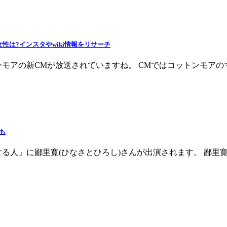
は?インスタやwiki情報をリサーチ
モアの新CMが放送されていますね。 CMではコットンモアの
も
する人」に鄙里寛(ひなさとひろし)さんが出演されます。 鄙里