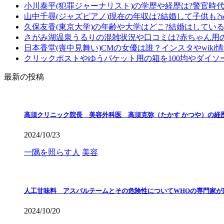
小川泰平(犯罪ジャーナリスト)の学歴や経歴は?警官時
山中千尋(ジャズピアノ)現在の年収は?結婚して子供も?wi
久保友香(東京大学)の年齢や大学はどこ?結婚はしている?
さがみ湖温泉うるりの混雑状況や口コミは?赤ちゃん用
日本香堂(喪中見舞い)CMの女優は誰？インスタやwiki
クリックポストやゆうパケット用の箱を100均やダイソ
最新の投稿
高須クリニック院長 美容外科医 高須克弥（たかす かつや）の経
2024/10/23
一隅を照らす人
美容
人工甘味料 アスパルテームとその危険性についてWHOの専門家が
2024/10/20