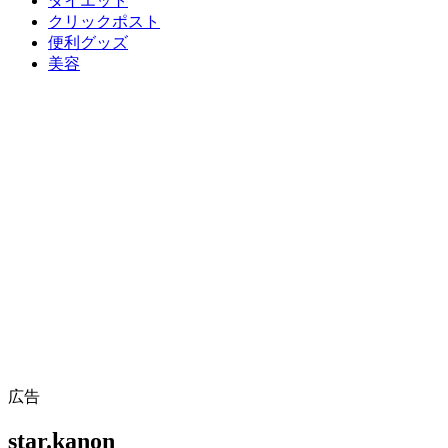
ダイエット
クリックポスト
便利グッズ
美容
広告
star.kanon