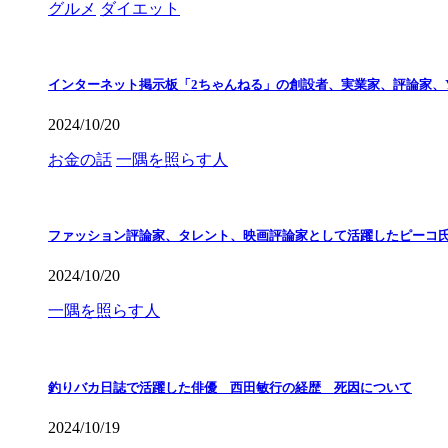
グルメ
ダイエット
インターネット掲示板「2ちゃんねる」の創設者、実業家、評論家、Y
2024/10/20
お金の話
一隅を照らす人
ファッション評論家、タレント、映画評論家として活躍したピーコ
2024/10/20
一隅を照らす人
釣りバカ日誌で活躍した俳優 西田敏行の経歴 死因について
2024/10/19