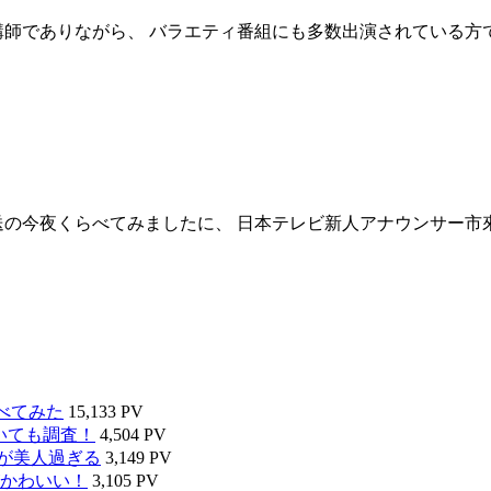
講師でありながら、 バラエティ番組にも多数出演されている方
送の今夜くらべてみましたに、 日本テレビ新人アナウンサー市
べてみた
15,133 PV
いても調査！
4,504 PV
タが美人過ぎる
3,149 PV
かわいい！
3,105 PV