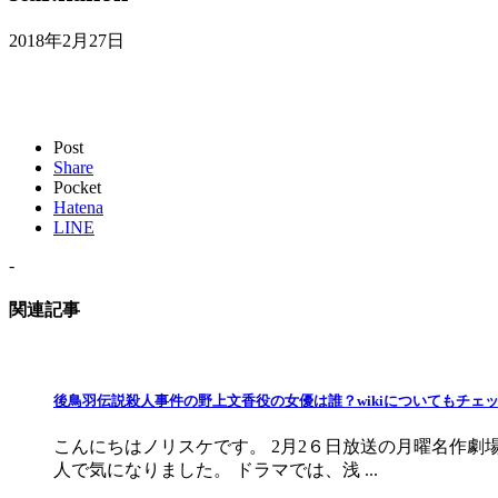
2018年2月27日
Post
Share
Pocket
Hatena
LINE
-
関連記事
後鳥羽伝説殺人事件の野上文香役の女優は誰？wikiについてもチェ
こんにちはノリスケです。 2月2６日放送の月曜名作
人で気になりました。 ドラマでは、浅 ...