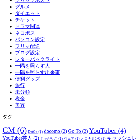
クリックポスト
グルメ
ダイエット
チケット
ドラマ関連
ネコポス
パソコン設定
フリマ配送
ブログ設定
レターパックライト
一隅を照らす人
一隅を照らす出来事
便利グッズ
旅行
未分類
税金
美容
タグ
CM
(6)
YouTuber
(4)
docomo
(2)
Go To
(2)
DaiGo
(1)
YouTuber芸人
(2)
キャッシュレ
じゃがりこ
(1)
ウェア
(1)
オロナミンC
(1)