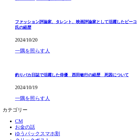
ファッション評論家、タレント、映画評論家として活躍したピーコ
氏の経歴
2024/10/20
一隅を照らす人
釣りバカ日誌で活躍した俳優 西田敏行の経歴 死因について
2024/10/19
一隅を照らす人
カテゴリー
CM
お金の話
ゆうパックスマホ割