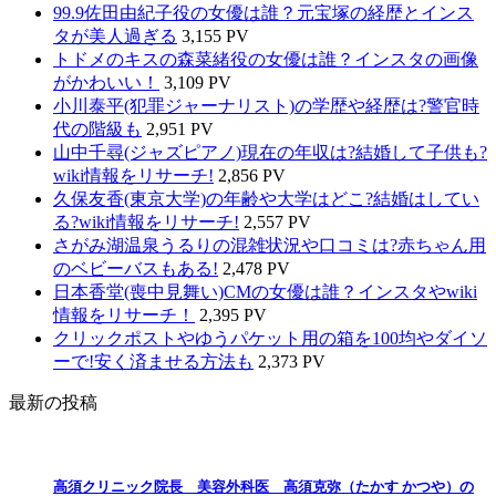
99.9佐田由紀子役の女優は誰？元宝塚の経歴とインス
タが美人過ぎる
3,155 PV
トドメのキスの森菜緒役の女優は誰？インスタの画像
がかわいい！
3,109 PV
小川泰平(犯罪ジャーナリスト)の学歴や経歴は?警官時
代の階級も
2,951 PV
山中千尋(ジャズピアノ)現在の年収は?結婚して子供も?
wiki情報をリサーチ!
2,856 PV
久保友香(東京大学)の年齢や大学はどこ?結婚はしてい
る?wiki情報をリサーチ!
2,557 PV
さがみ湖温泉うるりの混雑状況や口コミは?赤ちゃん用
のベビーバスもある!
2,478 PV
日本香堂(喪中見舞い)CMの女優は誰？インスタやwiki
情報をリサーチ！
2,395 PV
クリックポストやゆうパケット用の箱を100均やダイソ
ーで!安く済ませる方法も
2,373 PV
最新の投稿
高須クリニック院長 美容外科医 高須克弥（たかす かつや）の