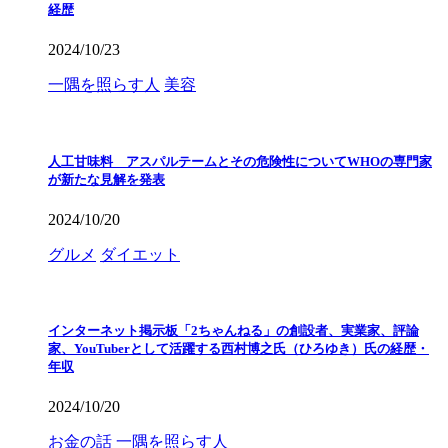
経歴
2024/10/23
一隅を照らす人
美容
人工甘味料 アスパルテームとその危険性についてWHOの専門家
が新たな見解を発表
2024/10/20
グルメ
ダイエット
インターネット掲示板「2ちゃんねる」の創設者、実業家、評論
家、YouTuberとして活躍する西村博之氏（ひろゆき）氏の経歴・
年収
2024/10/20
お金の話
一隅を照らす人