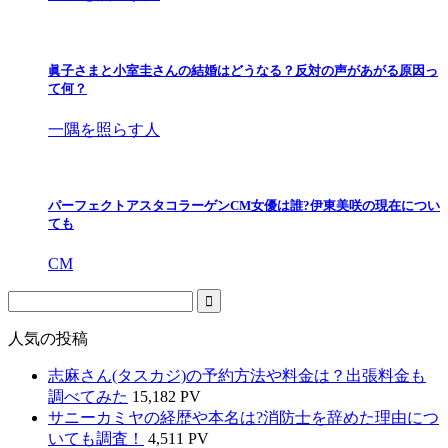
眞子さまと小室圭さんの結婚はどうなる？反対の声があがる原因っ
て何？
一隅を照らす人
パーフェクトアスタコラーゲンCM女優は誰?伊東美咲の現在につい
ても
CM
人気の投稿
志麻さん(タスカジ)の予約方法や料金は？出張料金も
調べてみた
15,182 PV
サニーカミヤの経歴や本名は?消防士を辞めた理由につ
いても調査！
4,511 PV