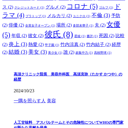
コロナ
(5)
ド
ス
(2)
グルメ
(2)
クレジットカード
(1)
ゴルフ
(1)
ラマ
(4)
不倫
(3)
メルカリ
(2)
予防
ブラトップ
(1)
ユニクロ
(1)
女優
(2)
俳優
(2)
場所
(2)
夫
(2)
全英女子オープン
(1)
多部未華子
(1)
彼氏
(8)
(5)
年収
(2)
彼女
(2)
死因
(2)
比較
星稜
(1)
書評
(1)
炎上
(3)
(2)
熱愛
(2)
竹内涼真
(2)
竹内結子
(2)
経歴
甲子園
(1)
結婚
(3)
美女
(3)
(2)
誰
(2)
美少女
(1)
超集中力
(1)
高校野球
(1)
高須クリニック院長 美容外科医 高須克弥（たかす かつや）の
経歴
2024/10/23
一隅を照らす人
美容
人工甘味料 アスパルテームとその危険性についてWHOの専門家
が新たな見解を発表