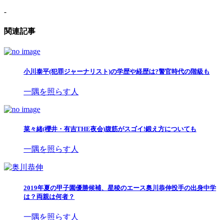
-
関連記事
小川泰平(犯罪ジャーナリスト)の学歴や経歴は?警官時代の階級も
一隅を照らす人
菜々緒(櫻井・有吉THE夜会)腹筋がスゴイ!鍛え方についても
一隅を照らす人
2019年夏の甲子園優勝候補、星稜のエース奥川恭伸投手の出身中学
は？両親は何者？
一隅を照らす人