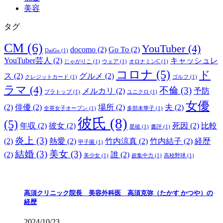
美容
タグ
CM
(6)
YouTuber
(4)
docomo
(2)
Go To
(2)
DaiGo
(1)
YouTuber芸人
(2)
キャッシュレ
じゃがりこ
(1)
ウェア
(1)
オロナミンC
(1)
コロナ
(5)
ド
ス
(2)
グルメ
(2)
クレジットカード
(1)
ゴルフ
(1)
ラマ
(4)
不倫
(3)
メルカリ
(2)
予防
ブラトップ
(1)
ユニクロ
(1)
女優
(2)
俳優
(2)
場所
(2)
夫
(2)
全英女子オープン
(1)
多部未華子
(1)
彼氏
(8)
(5)
年収
(2)
彼女
(2)
死因
(2)
比較
星稜
(1)
書評
(1)
炎上
(3)
(2)
熱愛
(2)
竹内涼真
(2)
竹内結子
(2)
経歴
甲子園
(1)
結婚
(3)
美女
(3)
(2)
誰
(2)
美少女
(1)
超集中力
(1)
高校野球
(1)
高須クリニック院長 美容外科医 高須克弥（たかす かつや）の
経歴
2024/10/23