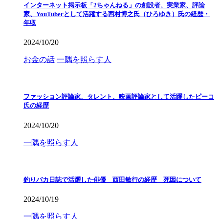
インターネット掲示板「2ちゃんねる」の創設者、実業家、評論
家、YouTuberとして活躍する西村博之氏（ひろゆき）氏の経歴・
年収
2024/10/20
お金の話
一隅を照らす人
ファッション評論家、タレント、映画評論家として活躍したピーコ
氏の経歴
2024/10/20
一隅を照らす人
釣りバカ日誌で活躍した俳優 西田敏行の経歴 死因について
2024/10/19
一隅を照らす人