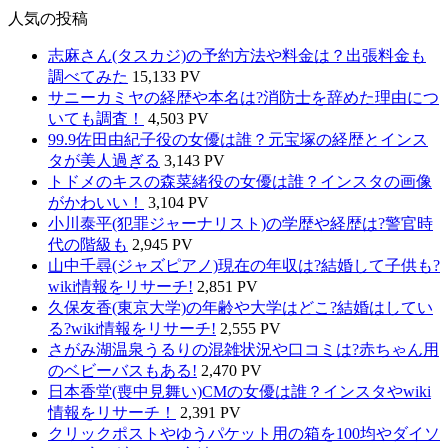
人気の投稿
志麻さん(タスカジ)の予約方法や料金は？出張料金も
調べてみた
15,133 PV
サニーカミヤの経歴や本名は?消防士を辞めた理由につ
いても調査！
4,503 PV
99.9佐田由紀子役の女優は誰？元宝塚の経歴とインス
タが美人過ぎる
3,143 PV
トドメのキスの森菜緒役の女優は誰？インスタの画像
がかわいい！
3,104 PV
小川泰平(犯罪ジャーナリスト)の学歴や経歴は?警官時
代の階級も
2,945 PV
山中千尋(ジャズピアノ)現在の年収は?結婚して子供も?
wiki情報をリサーチ!
2,851 PV
久保友香(東京大学)の年齢や大学はどこ?結婚はしてい
る?wiki情報をリサーチ!
2,555 PV
さがみ湖温泉うるりの混雑状況や口コミは?赤ちゃん用
のベビーバスもある!
2,470 PV
日本香堂(喪中見舞い)CMの女優は誰？インスタやwiki
情報をリサーチ！
2,391 PV
クリックポストやゆうパケット用の箱を100均やダイソ