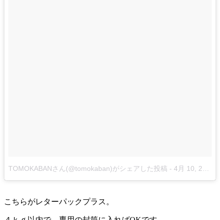
TOMOKABANさん(@tomokaban)がシェアした投稿
-
4月 10, 2015 at 12:24午前 PDT
こちらがレターパックプラス。
４ｋｇ以内で、専用の封筒に入ればOKです。