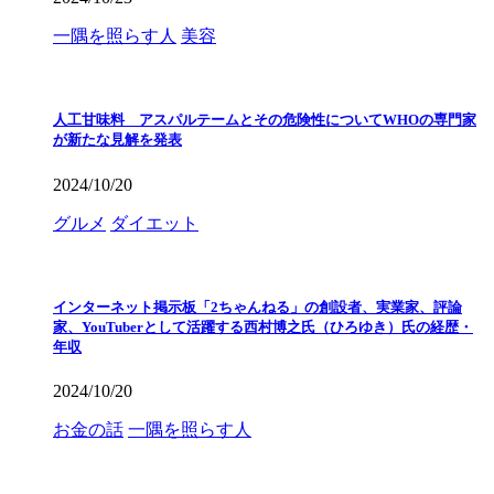
一隅を照らす人
美容
人工甘味料 アスパルテームとその危険性についてWHOの専門家
が新たな見解を発表
2024/10/20
グルメ
ダイエット
インターネット掲示板「2ちゃんねる」の創設者、実業家、評論
家、YouTuberとして活躍する西村博之氏（ひろゆき）氏の経歴・
年収
2024/10/20
お金の話
一隅を照らす人