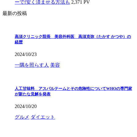
ーで!安く済ませる方法も
2,371 PV
最新の投稿
高須クリニック院長 美容外科医 高須克弥（たかす かつや）の
経歴
2024/10/23
一隅を照らす人
美容
人工甘味料 アスパルテームとその危険性についてWHOの専門家
が新たな見解を発表
2024/10/20
グルメ
ダイエット