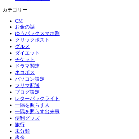
カテゴリー
CM
お金の話
ゆうパックスマホ割
クリックポスト
グルメ
ダイエット
チケット
ドラマ関連
ネコポス
パソコン設定
フリマ配送
ブログ設定
レターパックライト
一隅を照らす人
一隅を照らす出来事
便利グッズ
旅行
未分類
税金