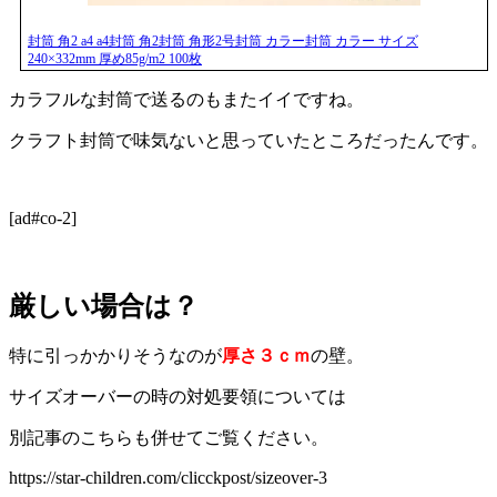
封筒 角2 a4 a4封筒 角2封筒 角形2号封筒 カラー封筒 カラー サイズ
240×332mm 厚め85g/m2 100枚
カラフルな封筒で送るのもまたイイですね。
クラフト封筒で味気ないと思っていたところだったんです。
[ad#co-2]
厳しい場合は？
特に引っかかりそうなのが
厚さ３ｃｍ
の壁。
サイズオーバーの時の対処要領については
別記事のこちらも併せてご覧ください。
https://star-children.com/clicckpost/sizeover-3