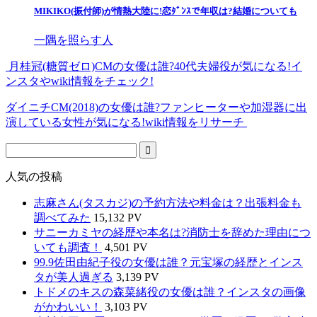
MIKIKO(振付師)が情熱大陸に!恋ﾀﾞﾝｽで年収は?結婚についても
一隅を照らす人
月桂冠(糖質ゼロ)CMの女優は誰?40代夫婦役が気になる!イ
ンスタやwiki情報をチェック!
ダイニチCM(2018)の女優は誰?ファンヒーターや加湿器に出
演している女性が気になる!wiki情報をリサーチ
人気の投稿
志麻さん(タスカジ)の予約方法や料金は？出張料金も
調べてみた
15,132 PV
サニーカミヤの経歴や本名は?消防士を辞めた理由につ
いても調査！
4,501 PV
99.9佐田由紀子役の女優は誰？元宝塚の経歴とインス
タが美人過ぎる
3,139 PV
トドメのキスの森菜緒役の女優は誰？インスタの画像
がかわいい！
3,103 PV