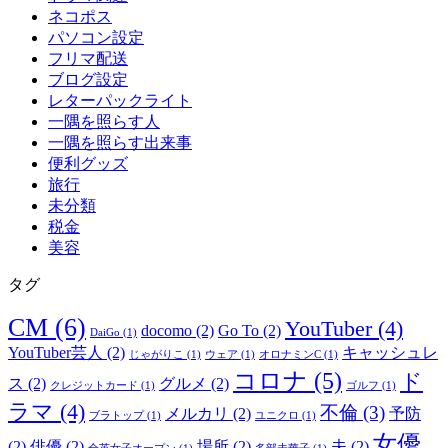
ネコポス
パソコン設定
フリマ配送
ブログ設定
レターパックライト
一隅を照らす人
一隅を照らす出来事
便利グッズ
旅行
未分類
税金
美容
タグ
CM
(6)
YouTuber
(4)
docomo
(2)
Go To
(2)
DaiGo
(1)
YouTuber芸人
(2)
キャッシュレ
じゃがりこ
(1)
ウェア
(1)
オロナミンC
(1)
コロナ
(5)
ド
ス
(2)
グルメ
(2)
クレジットカード
(1)
ゴルフ
(1)
ラマ
(4)
不倫
(3)
メルカリ
(2)
予防
ブラトップ
(1)
ユニクロ
(1)
女優
(2)
俳優
(2)
場所
(2)
夫
(2)