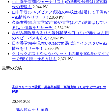
小川泰平(犯罪ジャーナリスト)の学歴や経歴は?警官時
代の階級も
2,944 PV
山中千尋(ジャズピアノ)現在の年収は?結婚して子供も?
wiki情報をリサーチ!
2,850 PV
久保友香(東京大学)の年齢や大学はどこ?結婚はしてい
る?wiki情報をリサーチ!
2,554 PV
さがみ湖温泉うるりの混雑状況や口コミは?赤ちゃん用
のベビーバスもある!
2,467 PV
日本香堂(喪中見舞い)CMの女優は誰？インスタやwiki
情報をリサーチ！
2,390 PV
クリックポストやゆうパケット用の箱を100均やダイソ
ーで!安く済ませる方法も
2,371 PV
最新の投稿
高須クリニック院長 美容外科医 高須克弥（たかす かつや）の
経歴
2024/10/23
一隅を照らす人
美容