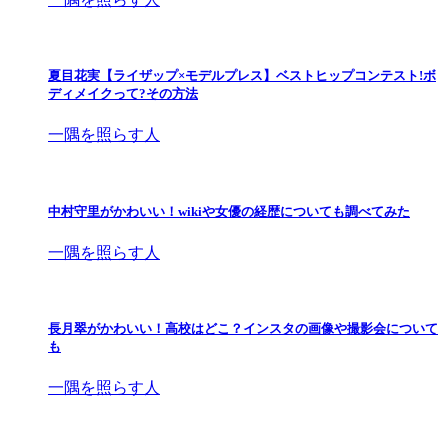
夏目花実【ライザップ×モデルプレス】ベストヒップコンテスト!ボ
ディメイクって?その方法
一隅を照らす人
中村守里がかわいい！wikiや女優の経歴についても調べてみた
一隅を照らす人
長月翠がかわいい！高校はどこ？インスタの画像や撮影会について
も
一隅を照らす人