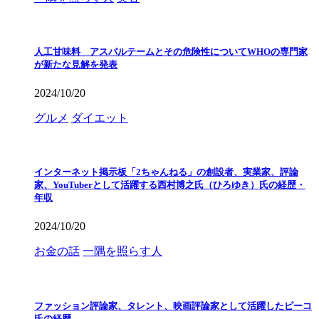
人工甘味料 アスパルテームとその危険性についてWHOの専門家
が新たな見解を発表
2024/10/20
グルメ
ダイエット
インターネット掲示板「2ちゃんねる」の創設者、実業家、評論
家、YouTuberとして活躍する西村博之氏（ひろゆき）氏の経歴・
年収
2024/10/20
お金の話
一隅を照らす人
ファッション評論家、タレント、映画評論家として活躍したピーコ
氏の経歴