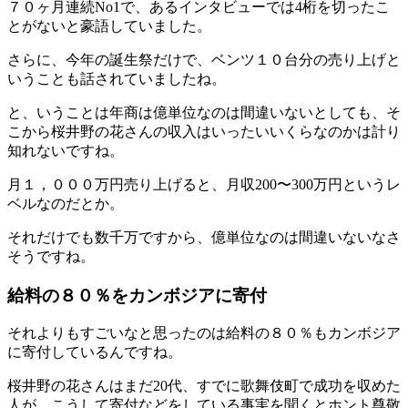
７０ヶ月連続No1で、あるインタビューでは4桁を切ったこ
とがないと豪語していました。
さらに、今年の誕生祭だけで、ベンツ１０台分の売り上げと
いうことも話されていましたね。
と、いうことは年商は億単位なのは間違いないとしても、そ
こから桜井野の花さんの収入はいったいいくらなのかは計り
知れないですね。
月１，０００万円売り上げると、月収200〜300万円というレ
ベルなのだとか。
それだけでも数千万ですから、億単位なのは間違いないなさ
そうですね。
給料の８０％をカンボジアに寄付
それよりもすごいなと思ったのは給料の８０％もカンボジア
に寄付しているんですね。
桜井野の花さんはまだ20代、すでに歌舞伎町で成功を収めた
人が、こうして寄付などをしている事実を聞くとホント尊敬