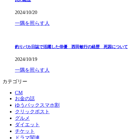
2024/10/20
一隅を照らす人
釣りバカ日誌で活躍した俳優 西田敏行の経歴 死因について
2024/10/19
一隅を照らす人
カテゴリー
CM
お金の話
ゆうパックスマホ割
クリックポスト
グルメ
ダイエット
チケット
ドラマ関連