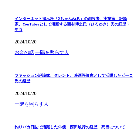
インターネット掲示板「2ちゃんねる」の創設者、実業家、評論
家、YouTuberとして活躍する西村博之氏（ひろゆき）氏の経歴・
年収
2024/10/20
お金の話
一隅を照らす人
ファッション評論家、タレント、映画評論家として活躍したピーコ
氏の経歴
2024/10/20
一隅を照らす人
釣りバカ日誌で活躍した俳優 西田敏行の経歴 死因について