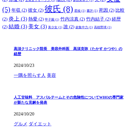
全英女子オープン
(1)
多部未華子
(1)
彼氏
(8)
(5)
年収
(2)
彼女
(2)
死因
(2)
比較
星稜
(1)
書評
(1)
炎上
(3)
(2)
熱愛
(2)
竹内涼真
(2)
竹内結子
(2)
経歴
甲子園
(1)
結婚
(3)
美女
(3)
(2)
誰
(2)
美少女
(1)
超集中力
(1)
高校野球
(1)
高須クリニック院長 美容外科医 高須克弥（たかす かつや）の
経歴
2024/10/23
一隅を照らす人
美容
人工甘味料 アスパルテームとその危険性についてWHOの専門家
が新たな見解を発表
2024/10/20
グルメ
ダイエット