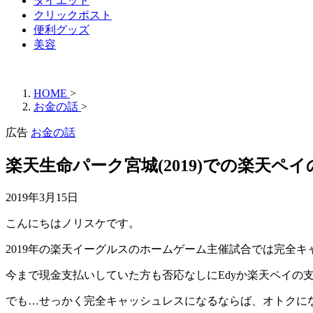
ダイエット
クリックポスト
便利グッズ
美容
HOME
>
お金の話
>
広告
お金の話
楽天生命パーク宮城(2019)での楽天
2019年3月15日
こんにちはノリスケです。
2019年の楽天イーグルスのホームゲーム主催試合では完全
今まで現金支払いしていた方も否応なしにEdyか楽天ペイの
でも…せっかく完全キャッシュレスになるならば、オトクに