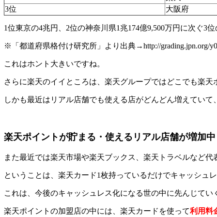
3位
大阪府
1位東京の4兆円、2位の神奈川県1兆174億9,500万円に次ぐ
※「都道府県格付け研究所」より出典→http://grading.jpn.org/y051
これはホント大きいですね。
さらに楽天のイイところは、楽天グループではどこでも楽天
しかも最近はリアル店舗でも使える店がどんどん増えていて
楽天ポイントが貯まる・使えるリアル店舗が増加中
また最近では楽天市場や楽天ブックス、楽天トラベルなど代
ということは、楽天カード1枚持っているだけでキャッシュ
これは、今後のキャッシュレス化になる世の中に先んじてい
楽天ポイントの加盟店の中には、楽天カードを使って
利用料