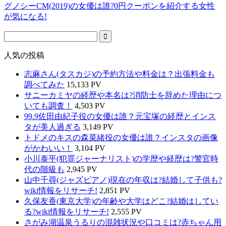
グノシーCM(2019)の女優は誰?0円クーポンを紹介する女性
が気になる!
人気の投稿
志麻さん(タスカジ)の予約方法や料金は？出張料金も
調べてみた
15,133 PV
サニーカミヤの経歴や本名は?消防士を辞めた理由につ
いても調査！
4,503 PV
99.9佐田由紀子役の女優は誰？元宝塚の経歴とインス
タが美人過ぎる
3,149 PV
トドメのキスの森菜緒役の女優は誰？インスタの画像
がかわいい！
3,104 PV
小川泰平(犯罪ジャーナリスト)の学歴や経歴は?警官時
代の階級も
2,945 PV
山中千尋(ジャズピアノ)現在の年収は?結婚して子供も?
wiki情報をリサーチ!
2,851 PV
久保友香(東京大学)の年齢や大学はどこ?結婚はしてい
る?wiki情報をリサーチ!
2,555 PV
さがみ湖温泉うるりの混雑状況や口コミは?赤ちゃん用