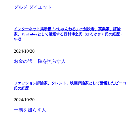
グルメ
ダイエット
インターネット掲示板「2ちゃんねる」の創設者、実業家、評論
家、YouTuberとして活躍する西村博之氏（ひろゆき）氏の経歴・
年収
2024/10/20
お金の話
一隅を照らす人
ファッション評論家、タレント、映画評論家として活躍したピーコ
氏の経歴
2024/10/20
一隅を照らす人