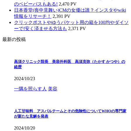
のベビーバスもある!
2,470 PV
日本香堂(喪中見舞い)CMの女優は誰？インスタやwiki
情報をリサーチ！
2,391 PV
クリックポストやゆうパケット用の箱を100均やダイソ
ーで!安く済ませる方法も
2,371 PV
最新の投稿
高須クリニック院長 美容外科医 高須克弥（たかす かつや）の
経歴
2024/10/23
一隅を照らす人
美容
人工甘味料 アスパルテームとその危険性についてWHOの専門家
が新たな見解を発表
2024/10/20