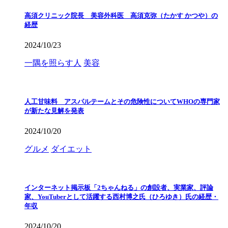
高須クリニック院長 美容外科医 高須克弥（たかす かつや）の
経歴
2024/10/23
一隅を照らす人
美容
人工甘味料 アスパルテームとその危険性についてWHOの専門家
が新たな見解を発表
2024/10/20
グルメ
ダイエット
インターネット掲示板「2ちゃんねる」の創設者、実業家、評論
家、YouTuberとして活躍する西村博之氏（ひろゆき）氏の経歴・
年収
2024/10/20