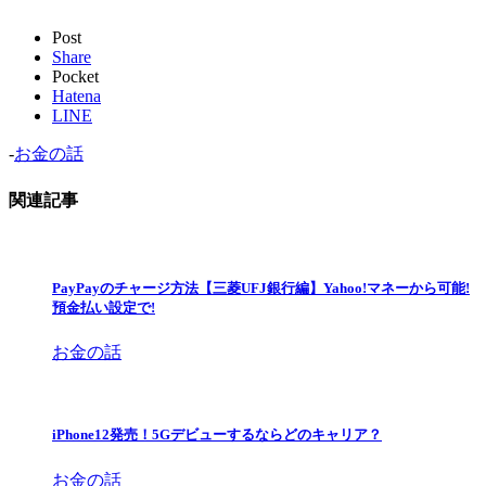
Post
Share
Pocket
Hatena
LINE
-
お金の話
関連記事
PayPayのチャージ方法【三菱UFJ銀行編】Yahoo!マネーから可能!
預金払い設定で!
お金の話
iPhone12発売！5Gデビューするならどのキャリア？
お金の話