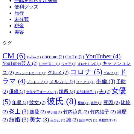
一隅を照らす出来事
便利グッズ
旅行
未分類
税金
美容
タグ
CM
(6)
YouTuber
(4)
docomo
(2)
Go To
(2)
DaiGo
(1)
YouTuber芸人
(2)
キャッシュレ
じゃがりこ
(1)
ウェア
(1)
オロナミンC
(1)
コロナ
(5)
ド
ス
(2)
グルメ
(2)
クレジットカード
(1)
ゴルフ
(1)
ラマ
(4)
不倫
(3)
メルカリ
(2)
予防
ブラトップ
(1)
ユニクロ
(1)
女優
(2)
俳優
(2)
場所
(2)
夫
(2)
全英女子オープン
(1)
多部未華子
(1)
彼氏
(8)
(5)
年収
(2)
彼女
(2)
死因
(2)
比較
星稜
(1)
書評
(1)
炎上
(3)
(2)
熱愛
(2)
竹内涼真
(2)
竹内結子
(2)
経歴
甲子園
(1)
結婚
(3)
美女
(3)
(2)
誰
(2)
美少女
(1)
超集中力
(1)
高校野球
(1)