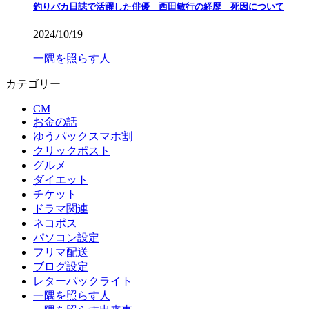
釣りバカ日誌で活躍した俳優 西田敏行の経歴 死因について
2024/10/19
一隅を照らす人
カテゴリー
CM
お金の話
ゆうパックスマホ割
クリックポスト
グルメ
ダイエット
チケット
ドラマ関連
ネコポス
パソコン設定
フリマ配送
ブログ設定
レターパックライト
一隅を照らす人