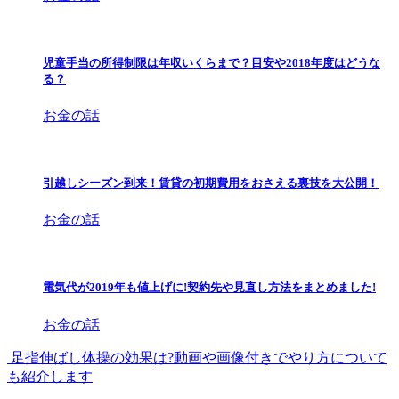
児童手当の所得制限は年収いくらまで？目安や2018年度はどうな
る？
お金の話
引越しシーズン到来！賃貸の初期費用をおさえる裏技を大公開！
お金の話
電気代が2019年も値上げに!契約先や見直し方法をまとめました!
お金の話
足指伸ばし体操の効果は?動画や画像付きでやり方について
も紹介します