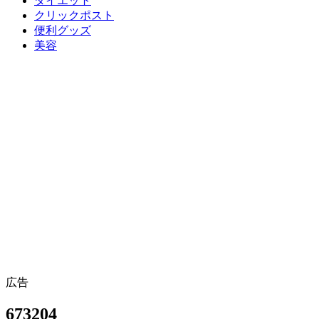
ダイエット
クリックポスト
便利グッズ
美容
広告
673204