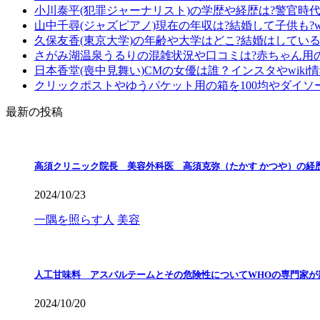
小川泰平(犯罪ジャーナリスト)の学歴や経歴は?警官時
山中千尋(ジャズピアノ)現在の年収は?結婚して子供も?wi
久保友香(東京大学)の年齢や大学はどこ?結婚はしている?
さがみ湖温泉うるりの混雑状況や口コミは?赤ちゃん用
日本香堂(喪中見舞い)CMの女優は誰？インスタやwiki
クリックポストやゆうパケット用の箱を100均やダイソ
最新の投稿
高須クリニック院長 美容外科医 高須克弥（たかす かつや）の経
2024/10/23
一隅を照らす人
美容
人工甘味料 アスパルテームとその危険性についてWHOの専門家が
2024/10/20