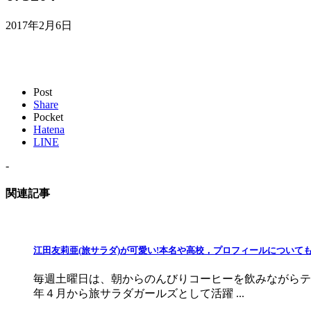
2017年2月6日
Post
Share
Pocket
Hatena
LINE
-
関連記事
江田友莉亜(旅サラダ)が可愛い!本名や高校，プロフィールについて
毎週土曜日は、朝からのんびりコーヒーを飲みながらテ
年４月から旅サラダガールズとして活躍 ...