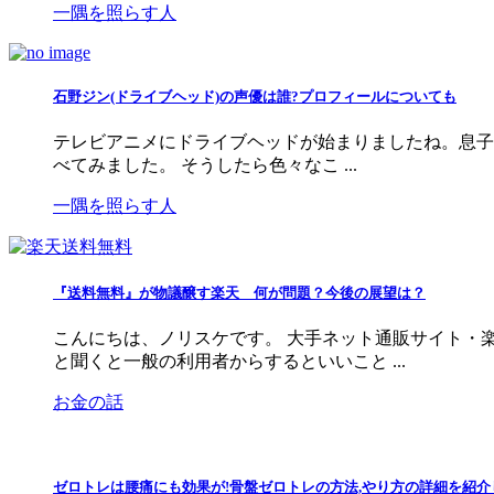
一隅を照らす人
石野ジン(ドライブヘッド)の声優は誰?プロフィールについても
テレビアニメにドライブヘッドが始まりましたね。息子
べてみました。 そうしたら色々なこ ...
一隅を照らす人
『送料無料』が物議醸す楽天 何が問題？今後の展望は？
こんにちは、ノリスケです。 大手ネット通販サイト・
と聞くと一般の利用者からするといいこと ...
お金の話
ゼロトレは腰痛にも効果が!骨盤ゼロトレの方法,やり方の詳細を紹介