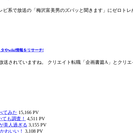
らフジテレビ系で放送の「梅沢富美男のズバッと聞きます」にゼロト
やwiki情報をリサーチ!
新CMが放送されていますね。 クリエイト転職「企画書篇A」とク
べてみた
15,166 PV
いても調査！
4,511 PV
タが美人過ぎる
3,155 PV
かわいい！
3,108 PV