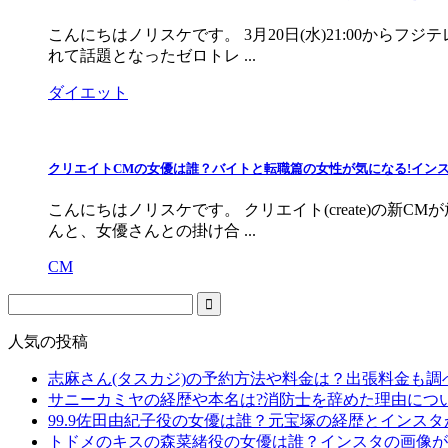
こんにちはノリスケです。 3月20日(水)21:00か
れて話題となったゼロトレ ...
ダイエット
クリエイトCMの女優は誰？バイトと転職篇の女性が気になる!インスタ
こんにちはノリスケです。 クリエイト(create)の
んと、女優さんとの掛け合 ...
CM
人気の投稿
志麻さん(タスカジ)の予約方法や料金は？出張料金も調
サニーカミヤの経歴や本名は?消防士を辞めた理由につ
99.9佐田由紀子役の女優は誰？元宝塚の経歴とインス
トドメのキスの森菜緒役の女優は誰？インスタの画像が