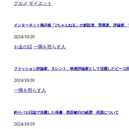
グルメ
ダイエット
インターネット掲示板「2ちゃんねる」の創設者、実業家、評論家、Y
2024/10/20
お金の話
一隅を照らす人
ファッション評論家、タレント、映画評論家として活躍したピーコ
2024/10/20
一隅を照らす人
釣りバカ日誌で活躍した俳優 西田敏行の経歴 死因について
2024/10/19