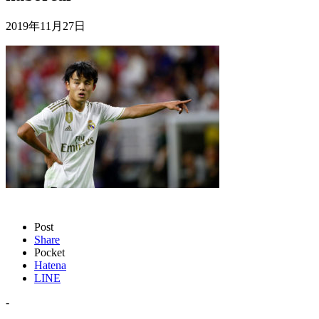
2019年11月27日
Post
Share
Pocket
Hatena
LINE
-