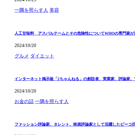
一隅を照らす人
美容
人工甘味料 アスパルテームとその危険性についてWHOの専門家が
2024/10/20
グルメ
ダイエット
インターネット掲示板「2ちゃんねる」の創設者、実業家、評論家、Y
2024/10/20
お金の話
一隅を照らす人
ファッション評論家、タレント、映画評論家として活躍したピーコ