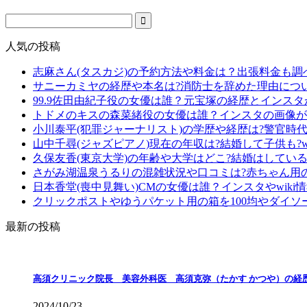
人気の投稿
志麻さん(タスカジ)の予約方法や料金は？出張料金も調
サニーカミヤの経歴や本名は?消防士を辞めた理由につ
99.9佐田由紀子役の女優は誰？元宝塚の経歴とインス
トドメのキスの森菜緒役の女優は誰？インスタの画像が
小川泰平(犯罪ジャーナリスト)の学歴や経歴は?警官時
山中千尋(ジャズピアノ)現在の年収は?結婚して子供も?wi
久保友香(東京大学)の年齢や大学はどこ?結婚はしている?
さがみ湖温泉うるりの混雑状況や口コミは?赤ちゃん用
日本香堂(喪中見舞い)CMの女優は誰？インスタやwiki
クリックポストやゆうパケット用の箱を100均やダイソ
最新の投稿
高須クリニック院長 美容外科医 高須克弥（たかす かつや）の経
2024/10/23