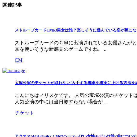
関連記事
ストループカードCMの男女は誰？楽しそうに遊んでいる姿が気にな
ストループカードのＣＭに出演されている女優さんがと
頭を使いそうな新感覚のゲームですね。 ...
CM
宝塚公演のチケットが取れない!入手する確率を確実に上げる方法を
こんにちはノリスケです。 人気の宝塚公演のチケット
人気公演の中には当日券すらない場合が ...
チケット
アクオス(AQUOS)R2 CMのハーフっぽい女性モデルは誰?曲につい