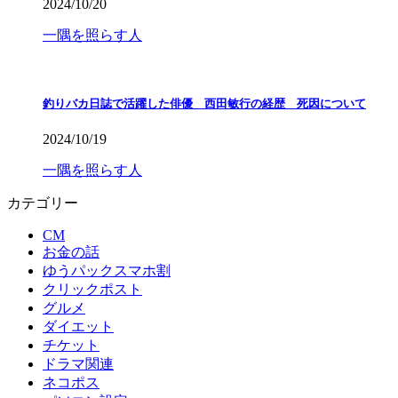
2024/10/20
一隅を照らす人
釣りバカ日誌で活躍した俳優 西田敏行の経歴 死因について
2024/10/19
一隅を照らす人
カテゴリー
CM
お金の話
ゆうパックスマホ割
クリックポスト
グルメ
ダイエット
チケット
ドラマ関連
ネコポス