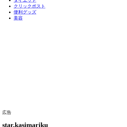
ダイエット
クリックポスト
便利グッズ
美容
広告
star.kasimariku