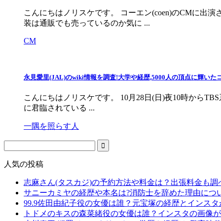
こんにちはノリスケです。 コーエン(coen)のCM
装は通販でも売っているのか気に ...
CM
永見愛里(JAL)のwiki情報を調査!大学や経歴,5000人の頂点に輝
こんにちはノリスケです。 10月28日(日)夜10時から
に君臨されている ...
一隅を照らす人
人気の投稿
志麻さん(タスカジ)の予約方法や料金は？出張料金も調
サニーカミヤの経歴や本名は?消防士を辞めた理由につ
99.9佐田由紀子役の女優は誰？元宝塚の経歴とインス
トドメのキスの森菜緒役の女優は誰？インスタの画像が