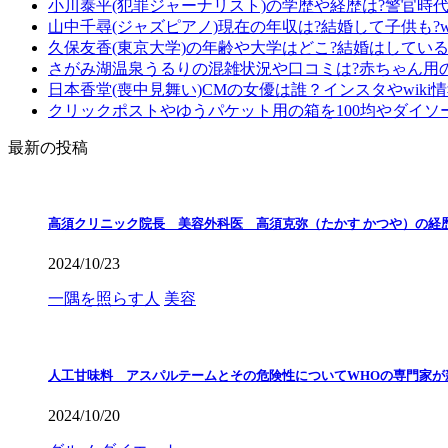
小川泰平(犯罪ジャーナリスト)の学歴や経歴は?警官時
山中千尋(ジャズピアノ)現在の年収は?結婚して子供も?wi
久保友香(東京大学)の年齢や大学はどこ?結婚はしている?
さがみ湖温泉うるりの混雑状況や口コミは?赤ちゃん用
日本香堂(喪中見舞い)CMの女優は誰？インスタやwiki
クリックポストやゆうパケット用の箱を100均やダイソ
最新の投稿
高須クリニック院長 美容外科医 高須克弥（たかす かつや）の経
2024/10/23
一隅を照らす人
美容
人工甘味料 アスパルテームとその危険性についてWHOの専門家が
2024/10/20