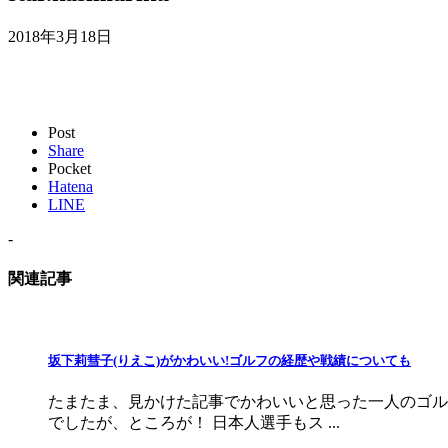
2018年3月18日
Post
Share
Pocket
Hatena
LINE
-
関連記事
坂下莉彗子(りえこ)がかわいい!ゴルフの経歴や戦績についても
たまたま、見かけた記事でかわいいと思った一人のゴル
でしたが、ところが！ 日本人選手もス ...