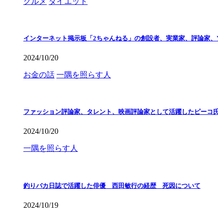
グルメ
ダイエット
インターネット掲示板「2ちゃんねる」の創設者、実業家、評論家、Y
2024/10/20
お金の話
一隅を照らす人
ファッション評論家、タレント、映画評論家として活躍したピーコ
2024/10/20
一隅を照らす人
釣りバカ日誌で活躍した俳優 西田敏行の経歴 死因について
2024/10/19