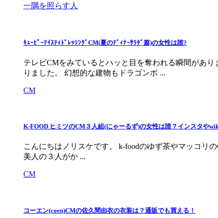
一隅を照らす人
ｷｭｰﾋﾟｰﾃｲｽﾃｨﾄﾞﾚｯｼﾝｸﾞCM(夏のﾃﾞｨﾅｰｻﾗﾀﾞ篇)の女性は誰?
テレビCMをみているとハッと目を奪われる瞬間があり
りました。 幻想的な建物もドラゴンボ ...
CM
K-FOOD ヒミツのCM３人組(にゃーるず)の女性は誰？インスタやwi
こんにちはノリスケです。 k-foodのゆず茶やマッコリ
美人の３人がか ...
CM
コーエン(coen)CMの佐久間由衣の衣装は？通販でも買える！