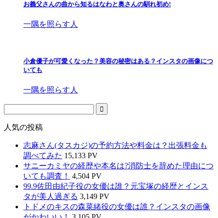
お義父さんの曲から知るはなわと奥さんの馴れ初め!
一隅を照らす人
小倉優子が可愛くなった？美容の秘密はある？インスタの画像につ
いても
一隅を照らす人
人気の投稿
志麻さん(タスカジ)の予約方法や料金は？出張料金も
調べてみた
15,133 PV
サニーカミヤの経歴や本名は?消防士を辞めた理由につ
いても調査！
4,504 PV
99.9佐田由紀子役の女優は誰？元宝塚の経歴とインス
タが美人過ぎる
3,149 PV
トドメのキスの森菜緒役の女優は誰？インスタの画像
がかわいい！
3,105 PV