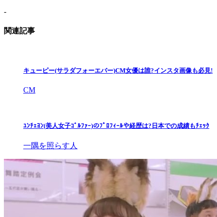
-
関連記事
キューピー(サラダフォーエバー)CM女優は誰?インスタ画像も必見!
CM
ﾕﾝﾁｪﾖﾝ(美人女子ｺﾞﾙﾌｧｰ)のﾌﾟﾛﾌｨｰﾙや経歴は?日本での成績もﾁｪｯｸ
一隅を照らす人