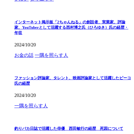
インターネット掲示板「2ちゃんねる」の創設者、実業家、評論
家、YouTuberとして活躍する西村博之氏（ひろゆき）氏の経歴・
年収
2024/10/20
お金の話
一隅を照らす人
ファッション評論家、タレント、映画評論家として活躍したピーコ
氏の経歴
2024/10/20
一隅を照らす人
釣りバカ日誌で活躍した俳優 西田敏行の経歴 死因について