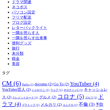
ドラマ関連
ネコポス
パソコン設定
フリマ配送
ブログ設定
レターパックライト
一隅を照らす人
一隅を照らす出来事
便利グッズ
旅行
未分類
税金
美容
タグ
CM
(6)
YouTuber
(4)
docomo
(2)
Go To
(2)
DaiGo
(1)
YouTuber芸人
(2)
キャッシュレ
じゃがりこ
(1)
ウェア
(1)
オロナミンC
(1)
コロナ
(5)
ド
ス
(2)
グルメ
(2)
クレジットカード
(1)
ゴルフ
(1)
ラマ
(4)
不倫
(3)
メルカリ
(2)
予防
ブラトップ
(1)
ユニクロ
(1)