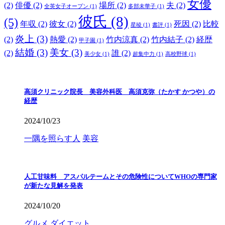
女優
(2)
俳優
(2)
場所
(2)
夫
(2)
全英女子オープン
(1)
多部未華子
(1)
彼氏
(8)
(5)
年収
(2)
彼女
(2)
死因
(2)
比較
星稜
(1)
書評
(1)
炎上
(3)
(2)
熱愛
(2)
竹内涼真
(2)
竹内結子
(2)
経歴
甲子園
(1)
結婚
(3)
美女
(3)
(2)
誰
(2)
美少女
(1)
超集中力
(1)
高校野球
(1)
高須クリニック院長 美容外科医 高須克弥（たかす かつや）の
経歴
2024/10/23
一隅を照らす人
美容
人工甘味料 アスパルテームとその危険性についてWHOの専門家
が新たな見解を発表
2024/10/20
グルメ
ダイエット