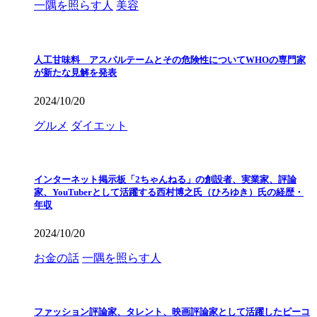
一隅を照らす人
美容
人工甘味料 アスパルテームとその危険性についてWHOの専門家
が新たな見解を発表
2024/10/20
グルメ
ダイエット
インターネット掲示板「2ちゃんねる」の創設者、実業家、評論
家、YouTuberとして活躍する西村博之氏（ひろゆき）氏の経歴・
年収
2024/10/20
お金の話
一隅を照らす人
ファッション評論家、タレント、映画評論家として活躍したピーコ