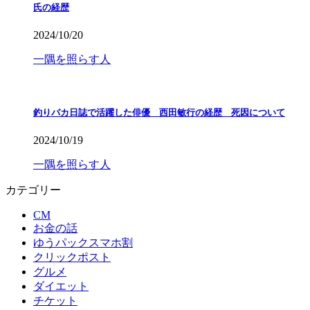
氏の経歴
2024/10/20
一隅を照らす人
釣りバカ日誌で活躍した俳優 西田敏行の経歴 死因について
2024/10/19
一隅を照らす人
カテゴリー
CM
お金の話
ゆうパックスマホ割
クリックポスト
グルメ
ダイエット
チケット