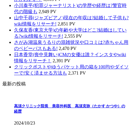
小川泰平(犯罪ジャーナリスト)の学歴や経歴は?警官時
代の階級も
2,949 PV
山中千尋(ジャズピアノ)現在の年収は?結婚して子供も?
wiki情報をリサーチ!
2,851 PV
久保友香(東京大学)の年齢や大学はどこ?結婚はしてい
る?wiki情報をリサーチ!
2,555 PV
さがみ湖温泉うるりの混雑状況や口コミは?赤ちゃん用
のベビーバスもある!
2,470 PV
日本香堂(喪中見舞い)CMの女優は誰？インスタやwiki
情報をリサーチ！
2,391 PV
クリックポストやゆうパケット用の箱を100均やダイソ
ーで!安く済ませる方法も
2,371 PV
最新の投稿
高須クリニック院長 美容外科医 高須克弥（たかす かつや）の
経歴
2024/10/23