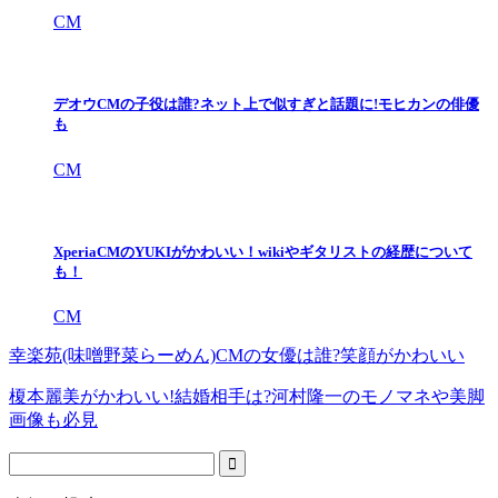
CM
デオウCMの子役は誰?ネット上で似すぎと話題に!モヒカンの俳優
も
CM
XperiaCMのYUKIがかわいい！wikiやギタリストの経歴について
も！
CM
幸楽苑(味噌野菜らーめん)CMの女優は誰?笑顔がかわいい
榎本麗美がかわいい!結婚相手は?河村隆一のモノマネや美脚
画像も必見