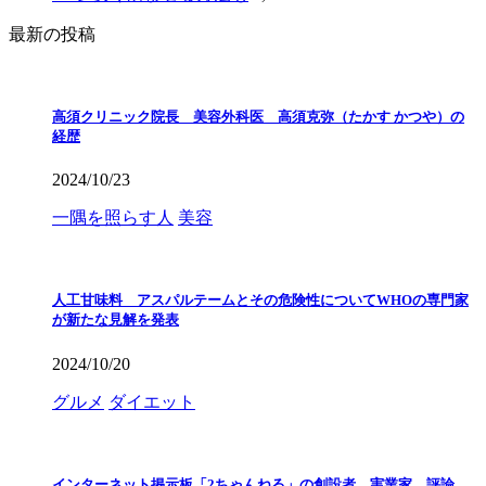
最新の投稿
高須クリニック院長 美容外科医 高須克弥（たかす かつや）の
経歴
2024/10/23
一隅を照らす人
美容
人工甘味料 アスパルテームとその危険性についてWHOの専門家
が新たな見解を発表
2024/10/20
グルメ
ダイエット
インターネット掲示板「2ちゃんねる」の創設者、実業家、評論