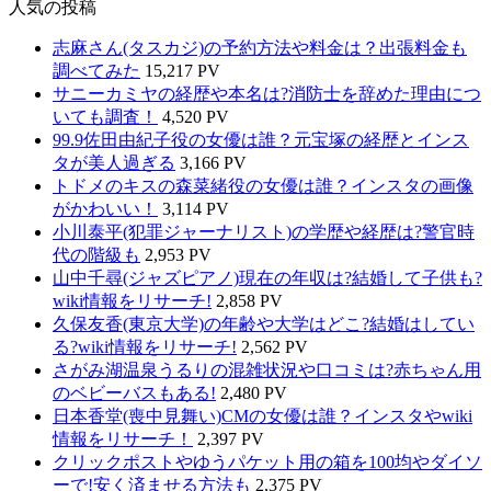
人気の投稿
志麻さん(タスカジ)の予約方法や料金は？出張料金も
調べてみた
15,217 PV
サニーカミヤの経歴や本名は?消防士を辞めた理由につ
いても調査！
4,520 PV
99.9佐田由紀子役の女優は誰？元宝塚の経歴とインス
タが美人過ぎる
3,166 PV
トドメのキスの森菜緒役の女優は誰？インスタの画像
がかわいい！
3,114 PV
小川泰平(犯罪ジャーナリスト)の学歴や経歴は?警官時
代の階級も
2,953 PV
山中千尋(ジャズピアノ)現在の年収は?結婚して子供も?
wiki情報をリサーチ!
2,858 PV
久保友香(東京大学)の年齢や大学はどこ?結婚はしてい
る?wiki情報をリサーチ!
2,562 PV
さがみ湖温泉うるりの混雑状況や口コミは?赤ちゃん用
のベビーバスもある!
2,480 PV
日本香堂(喪中見舞い)CMの女優は誰？インスタやwiki
情報をリサーチ！
2,397 PV
クリックポストやゆうパケット用の箱を100均やダイソ
ーで!安く済ませる方法も
2,375 PV