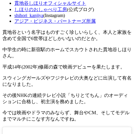
貫地谷しほりオフィシャルサイト
しほりのおしゃべり工房
(公式ブログ)
shihori_kanjiya
(Instagram)
アジア・ビジネス・パートナーズ所属
貫地谷という名字はものすごく珍しいらしく、本人と家族を
含めて全国で6世帯ほどしかいないのだとか。
中学生の時に新宿駅のホームでスカウトされた貫地谷しほり
さん。
平成14年(2002年)修羅の森で映画デビューを果たします。
スウィングガールズやフジテレビの大奥などに出演して有名
になりました。
その後NHKの連続テレビ小説「ちりとてちん」のオーディ
ションに合格し、初主演を務めました。
今では映画やドラマのみならず、舞台やCM、そしてモデル
までマルチにこなす方なんですね。