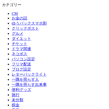
カテゴリー
CM
お金の話
ゆうパックスマホ割
クリックポスト
グルメ
ダイエット
チケット
ドラマ関連
ネコポス
パソコン設定
フリマ配送
ブログ設定
レターパックライト
一隅を照らす人
一隅を照らす出来事
便利グッズ
旅行
未分類
税金