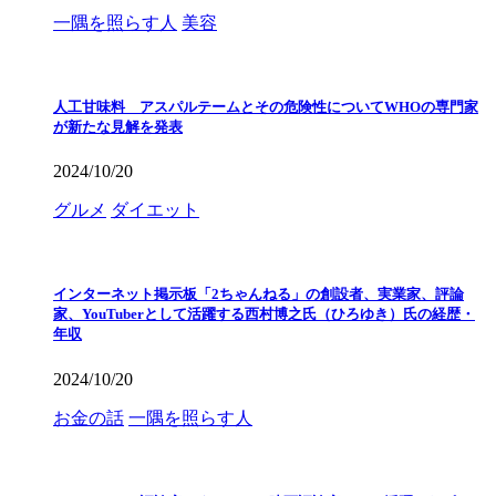
一隅を照らす人
美容
人工甘味料 アスパルテームとその危険性についてWHOの専門家
が新たな見解を発表
2024/10/20
グルメ
ダイエット
インターネット掲示板「2ちゃんねる」の創設者、実業家、評論
家、YouTuberとして活躍する西村博之氏（ひろゆき）氏の経歴・
年収
2024/10/20
お金の話
一隅を照らす人