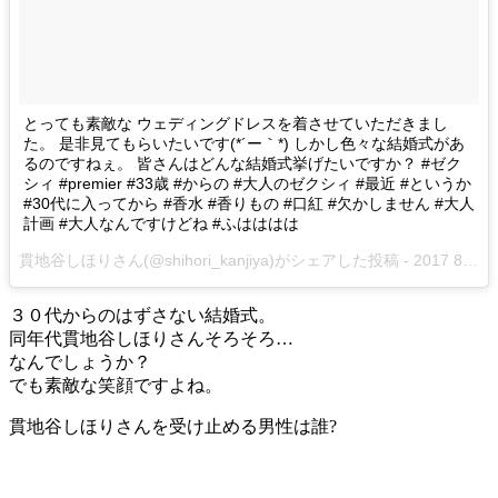
とっても素敵な ウェディングドレスを着させていただきまし
た。 是非見てもらいたいです(*´ー｀*) しかし色々な結婚式があ
るのですねぇ。 皆さんはどんな結婚式挙げたいですか？ #ゼク
シィ #premier #33歳 #からの #大人のゼクシィ #最近 #というか
#30代に入ってから #香水 #香りもの #口紅 #欠かしません #大人
計画 #大人なんですけどね #ふはははは
貫地谷しほりさん(@shihori_kanjiya)がシェアした投稿 -
2017 8月 22 10:44午後 PDT
３０代からのはずさない結婚式。
同年代貫地谷しほりさんそろそろ…
なんでしょうか？
でも素敵な笑顔ですよね。
貫地谷しほりさんを受け止める男性は誰?