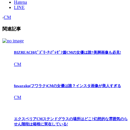
Hatena
LINE
-
CM
関連記事
BIZREACH(ﾋﾞｽﾞﾘｰﾁ)ﾌﾟﾚｾﾞﾝ篇CMの女優は誰?美脚画像も必見!
CM
fuwaraku(フワラク)CMの女優は誰？インスタ画像が美人すぎる
CM
エクスペリアCMステンドグラスの場所はどこ?幻想的な雰囲気のら
せん階段は箱根に実在している!