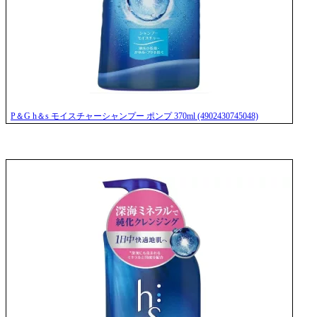
P＆G h＆s モイスチャーシャンプー ポンプ 370ml (4902430745048)