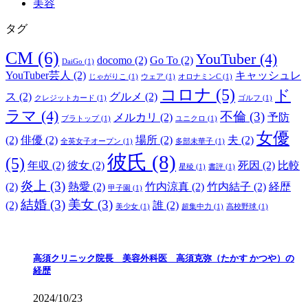
美容
タグ
CM
(6)
YouTuber
(4)
docomo
(2)
Go To
(2)
DaiGo
(1)
YouTuber芸人
(2)
キャッシュレ
じゃがりこ
(1)
ウェア
(1)
オロナミンC
(1)
コロナ
(5)
ド
ス
(2)
グルメ
(2)
クレジットカード
(1)
ゴルフ
(1)
ラマ
(4)
不倫
(3)
メルカリ
(2)
予防
ブラトップ
(1)
ユニクロ
(1)
女優
(2)
俳優
(2)
場所
(2)
夫
(2)
全英女子オープン
(1)
多部未華子
(1)
彼氏
(8)
(5)
年収
(2)
彼女
(2)
死因
(2)
比較
星稜
(1)
書評
(1)
炎上
(3)
(2)
熱愛
(2)
竹内涼真
(2)
竹内結子
(2)
経歴
甲子園
(1)
結婚
(3)
美女
(3)
(2)
誰
(2)
美少女
(1)
超集中力
(1)
高校野球
(1)
高須クリニック院長 美容外科医 高須克弥（たかす かつや）の
経歴
2024/10/23