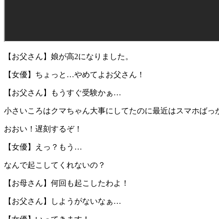
【お父さん】娘が高2になりました。
【女優】ちょっと…やめてよお父さん！
【お父さん】もうすぐ受験かぁ…
小さいころはクマちゃん大事にしてたのに最近はスマホばっ
おおい！遅刻するぞ！
【女優】えっ？もう…
なんで起こしてくれないの？
【お母さん】何回も起こしたわよ！
【お父さん】しようがないなぁ…