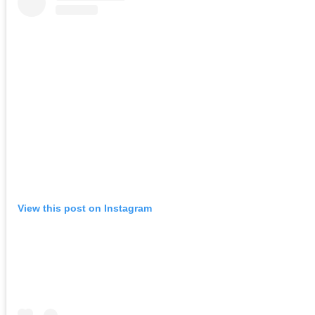
View this post on Instagram