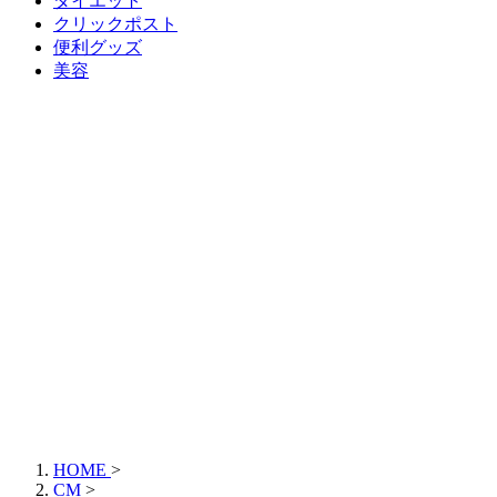
ダイエット
クリックポスト
便利グッズ
美容
HOME
>
CM
>