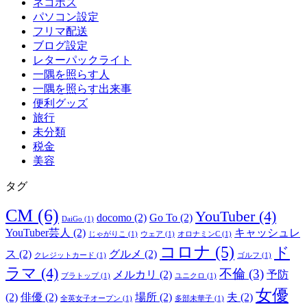
ネコポス
パソコン設定
フリマ配送
ブログ設定
レターパックライト
一隅を照らす人
一隅を照らす出来事
便利グッズ
旅行
未分類
税金
美容
タグ
CM
(6)
YouTuber
(4)
docomo
(2)
Go To
(2)
DaiGo
(1)
YouTuber芸人
(2)
キャッシュレ
じゃがりこ
(1)
ウェア
(1)
オロナミンC
(1)
コロナ
(5)
ド
ス
(2)
グルメ
(2)
クレジットカード
(1)
ゴルフ
(1)
ラマ
(4)
不倫
(3)
メルカリ
(2)
予防
ブラトップ
(1)
ユニクロ
(1)
女優
(2)
俳優
(2)
場所
(2)
夫
(2)
全英女子オープン
(1)
多部未華子
(1)