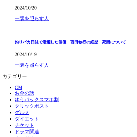
2024/10/20
一隅を照らす人
釣りバカ日誌で活躍した俳優 西田敏行の経歴 死因について
2024/10/19
一隅を照らす人
カテゴリー
CM
お金の話
ゆうパックスマホ割
クリックポスト
グルメ
ダイエット
チケット
ドラマ関連