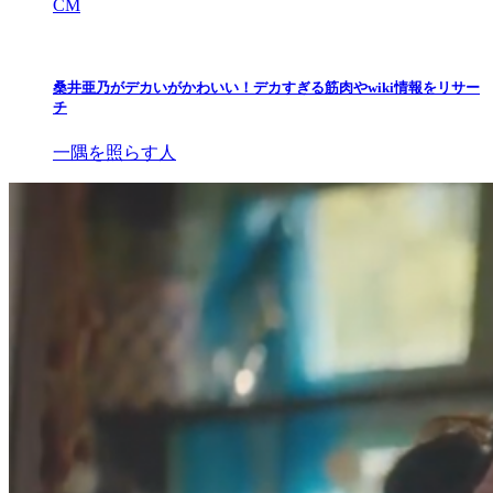
CM
桑井亜乃がデカいがかわいい！デカすぎる筋肉やwiki情報をリサー
チ
一隅を照らす人