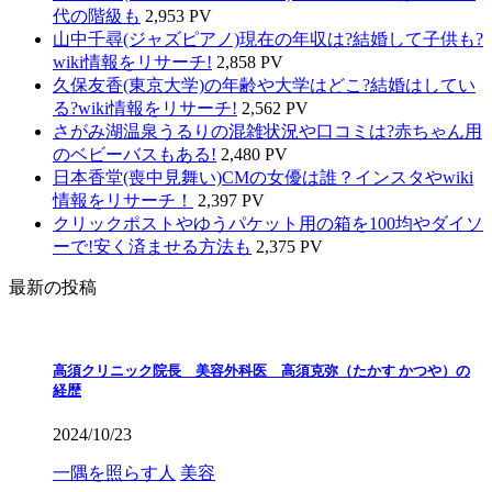
代の階級も
2,953 PV
山中千尋(ジャズピアノ)現在の年収は?結婚して子供も?
wiki情報をリサーチ!
2,858 PV
久保友香(東京大学)の年齢や大学はどこ?結婚はしてい
る?wiki情報をリサーチ!
2,562 PV
さがみ湖温泉うるりの混雑状況や口コミは?赤ちゃん用
のベビーバスもある!
2,480 PV
日本香堂(喪中見舞い)CMの女優は誰？インスタやwiki
情報をリサーチ！
2,397 PV
クリックポストやゆうパケット用の箱を100均やダイソ
ーで!安く済ませる方法も
2,375 PV
最新の投稿
高須クリニック院長 美容外科医 高須克弥（たかす かつや）の
経歴
2024/10/23
一隅を照らす人
美容