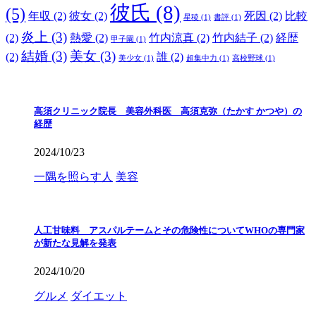
彼氏
(8)
(5)
年収
(2)
彼女
(2)
死因
(2)
比較
星稜
(1)
書評
(1)
炎上
(3)
(2)
熱愛
(2)
竹内涼真
(2)
竹内結子
(2)
経歴
甲子園
(1)
結婚
(3)
美女
(3)
(2)
誰
(2)
美少女
(1)
超集中力
(1)
高校野球
(1)
高須クリニック院長 美容外科医 高須克弥（たかす かつや）の
経歴
2024/10/23
一隅を照らす人
美容
人工甘味料 アスパルテームとその危険性についてWHOの専門家
が新たな見解を発表
2024/10/20
グルメ
ダイエット