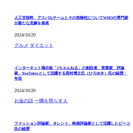
人工甘味料 アスパルテームとその危険性についてWHOの専門家
が新たな見解を発表
2024/10/20
グルメ
ダイエット
インターネット掲示板「2ちゃんねる」の創設者、実業家、評論
家、YouTuberとして活躍する西村博之氏（ひろゆき）氏の経歴・
年収
2024/10/20
お金の話
一隅を照らす人
ファッション評論家、タレント、映画評論家として活躍したピーコ
氏の経歴