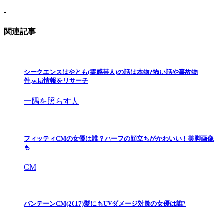
-
関連記事
シークエンスはやとも(霊感芸人)の話は本物?怖い話や事故物
件,wiki情報をリサーチ
一隅を照らす人
フィッティCMの女優は誰？ハーフの顔立ちがかわいい！美脚画像
も
CM
パンテーンCM(2017)髪にもUVダメージ対策の女優は誰?