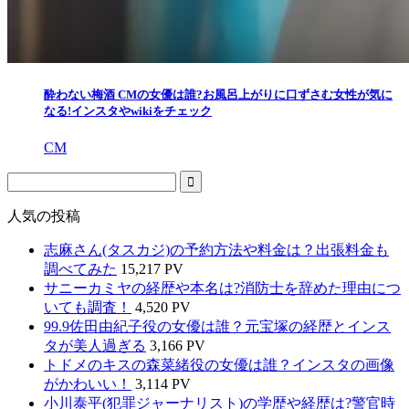
酔わない梅酒 CMの女優は誰?お風呂上がりに口ずさむ女性が気に
なる!インスタやwikiをチェック
CM
人気の投稿
志麻さん(タスカジ)の予約方法や料金は？出張料金も
調べてみた
15,217 PV
サニーカミヤの経歴や本名は?消防士を辞めた理由につ
いても調査！
4,520 PV
99.9佐田由紀子役の女優は誰？元宝塚の経歴とインス
タが美人過ぎる
3,166 PV
トドメのキスの森菜緒役の女優は誰？インスタの画像
がかわいい！
3,114 PV
小川泰平(犯罪ジャーナリスト)の学歴や経歴は?警官時