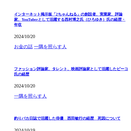
インターネット掲示板「2ちゃんねる」の創設者、実業家、評論
家、YouTuberとして活躍する西村博之氏（ひろゆき）氏の経歴・
年収
2024/10/20
お金の話
一隅を照らす人
ファッション評論家、タレント、映画評論家として活躍したピーコ
氏の経歴
2024/10/20
一隅を照らす人
釣りバカ日誌で活躍した俳優 西田敏行の経歴 死因について
2024/10/19