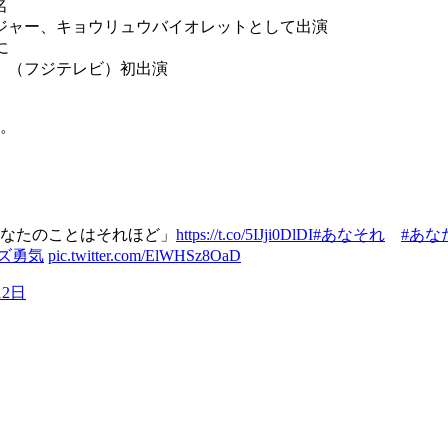
名
ジャー、キョウリュウバイオレットとして出演
に
」（フジテレビ）初出演
。
あなたのことはそれほど」
https://t.co/5IJji0DlDI
#あなそれ
#あな
ズ勇気
pic.twitter.com/ElWHSz8OaD
12日
。