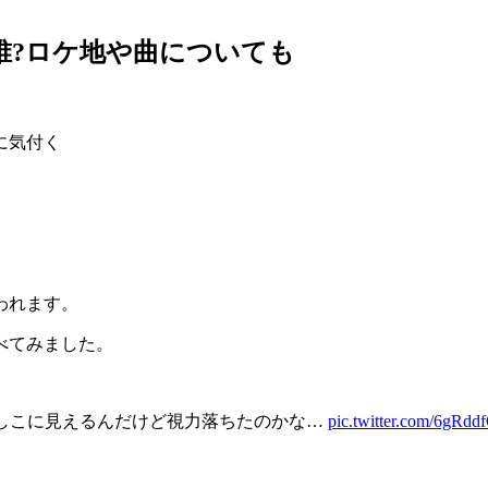
優は誰?ロケ地や曲についても
に気付く
われます。
べてみました。
しこに見えるんだけど視力落ちたのかな…
pic.twitter.com/6gRdd