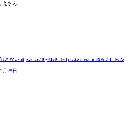
りえさん
も逃さない
https://t.co/30yMvtO3ed
pic.twitter.com/9PnZ4LIw22
年3月28日