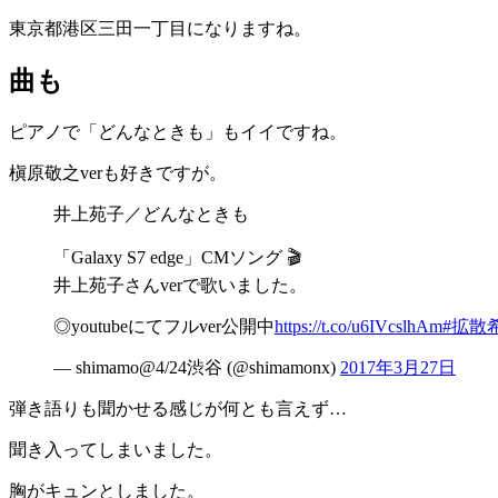
東京都港区三田一丁目になりますね。
曲も
ピアノで「どんなときも」もイイですね。
槇原敬之verも好きですが。
井上苑子／どんなときも
「Galaxy S7 edge」CMソング 🎬
井上苑子さんverで歌いました。
◎youtubeにてフルver公開中
https://t.co/u6IVcslhAm
#拡散
— shimamo@4/24渋谷 (@shimamonx)
2017年3月27日
弾き語りも聞かせる感じが何とも言えず…
聞き入ってしまいました。
胸がキュンとしました。