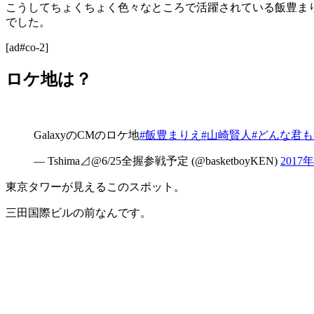
こうしてちょくちょく色々なところで活躍されている飯豊ま
でした。
[ad#co-2]
ロケ地は？
GalaxyのCMのロケ地
#飯豊まりえ
#山崎賢人
#どんな君
— Tshima⊿@6/25全握参戦予定 (@basketboyKEN)
2017
東京タワーが見えるこのスポット。
三田国際ビルの前なんです。