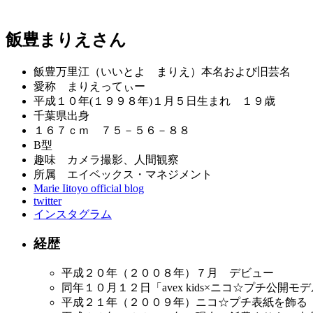
飯豊まりえさん
飯豊万里江（いいとよ まりえ）本名および旧芸名
愛称 まりえってぃー
平成１０年(１９９８年)１月５日生まれ １９歳
千葉県出身
１６７ｃｍ ７５－５６－８８
B型
趣味 カメラ撮影、人間観察
所属 エイベックス・マネジメント
Marie Iitoyo official blog
twitter
インスタグラム
経歴
平成２０年（２００８年）７月 デビュー
同年１０月１２日「avex kids×ニコ☆プチ公
平成２１年（２００９年）ニコ☆プチ表紙を飾る