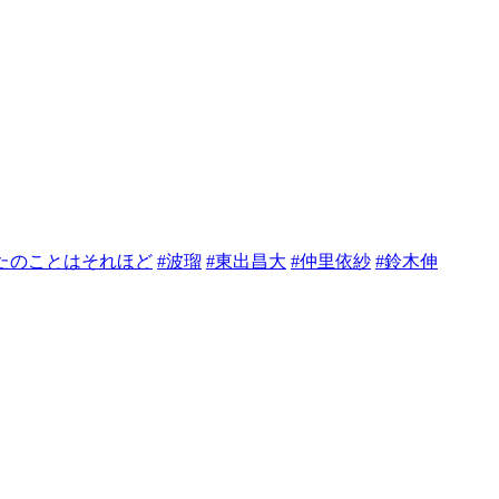
たのことはそれほど
#波瑠
#東出昌大
#仲里依紗
#鈴木伸