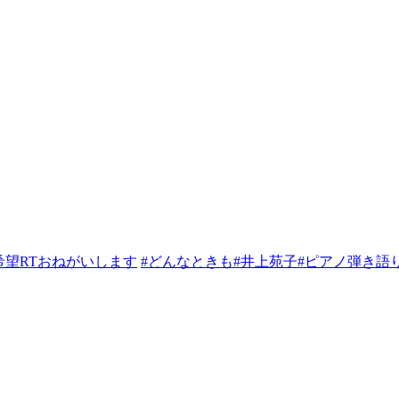
希望RTおねがいします
#どんなときも
#井上苑子
#ピアノ弾き語