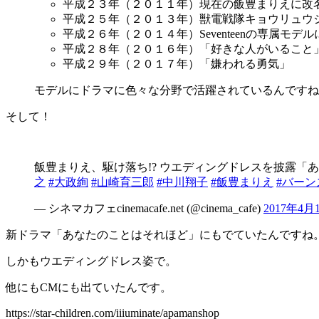
平成２３年（２０１１年）現在の飯豊まりえに改
平成２５年（２０１３年）獣電戦隊キョウリュウ
平成２６年（２０１４年）Seventeenの専属モデル
平成２８年（２０１６年）「好きな人がいること
平成２９年（２０１７年）「嫌われる勇気」
モデルにドラマに色々な分野で活躍されているんですね
そして！
飯豊まりえ、駆け落ち!? ウエディングドレスを披露「
之
#大政絢
#山崎育三郎
#中川翔子
#飯豊まりえ
#バーン
— シネマカフェcinemacafe.net (@cinema_cafe)
2017年4月
新ドラマ「あなたのことはそれほど」にもでていたんですね
しかもウエディングドレス姿で。
他にもCMにも出ていたんです。
https://star-children.com/iiiuminate/apamanshop