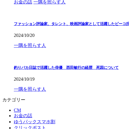
お金の話
一隅を照らす人
ファッション評論家、タレント、映画評論家として活躍したピーコ
2024/10/20
一隅を照らす人
釣りバカ日誌で活躍した俳優 西田敏行の経歴 死因について
2024/10/19
一隅を照らす人
カテゴリー
CM
お金の話
ゆうパックスマホ割
クリックポスト