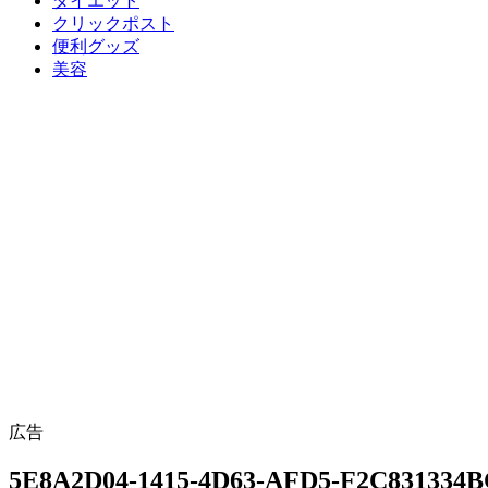
ダイエット
クリックポスト
便利グッズ
美容
広告
5E8A2D04-1415-4D63-AFD5-F2C831334B