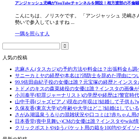
アンジャッシュ児嶋がYouTubeチャンネルを開設！相方渡部の不倫
こんにちは、ノリスケです。 「アンジャッシュ 児嶋さん
勢いで参入していますね ...
一隅を照らす人
人気の投稿
志麻さん(タスカジ)の予約方法や料金は？出張料金も調
サニーカミヤの経歴や本名は?消防士を辞めた理由につ
99.9佐田由紀子役の女優は誰？元宝塚の経歴とインス
トドメのキスの森菜緒役の女優は誰？インスタの画像が
小川泰平(犯罪ジャーナリスト)の学歴や経歴は?警官時
山中千尋(ジャズピアノ)現在の年収は?結婚して子供も?wi
久保友香(東京大学)の年齢や大学はどこ?結婚はしている?
さがみ湖温泉うるりの混雑状況や口コミは?赤ちゃん用
日本香堂(喪中見舞い)CMの女優は誰？インスタやwiki
クリックポストやゆうパケット用の箱を100均やダイソ