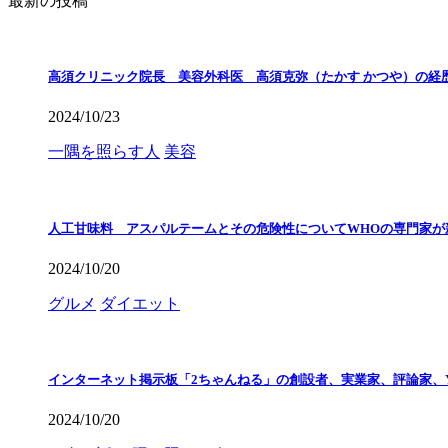
最新の投稿
高須クリニック院長 美容外科医 高須克弥（たかす かつや）の経
2024/10/23
一隅を照らす人
美容
人工甘味料 アスパルテームとその危険性についてWHOの専門家が
2024/10/20
グルメ
ダイエット
インターネット掲示板「2ちゃんねる」の創設者、実業家、評論家、Y
2024/10/20