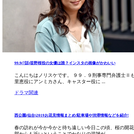
99.9(7話)笹野桜役の女優は誰？インスタの画像がかわいい
こんにちはノリスケです。 ９９．９刑事専門弁護士Ⅱ
里恵役にアンミカさん、キャスター役に ...
ドラマ関連
西公園(仙台)2019お花見情報まとめ!駐車場や渋滞情報などを紹介!
春の訪れが今か今かと待ち遠しい今日この頃、桜の開花
部からも近いということでかなりの混雑が ...