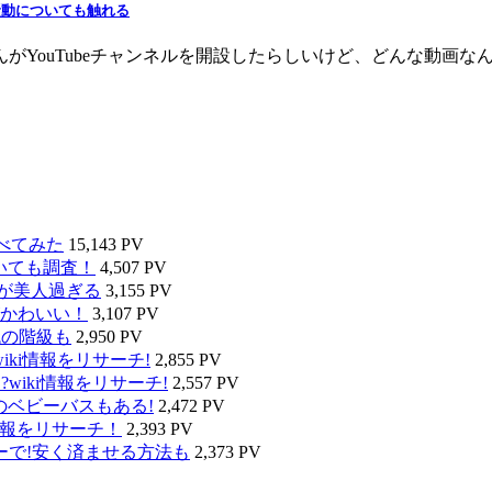
騒動についても触れる
がYouTubeチャンネルを開設したらしいけど、どんな動画なん
べてみた
15,143 PV
いても調査！
4,507 PV
タが美人過ぎる
3,155 PV
かわいい！
3,107 PV
代の階級も
2,950 PV
ki情報をリサーチ!
2,855 PV
wiki情報をリサーチ!
2,557 PV
のベビーバスもある!
2,472 PV
情報をリサーチ！
2,393 PV
ーで!安く済ませる方法も
2,373 PV