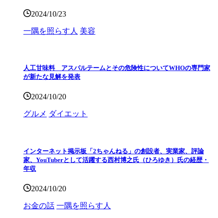
2024/10/23
一隅を照らす人
美容
人工甘味料 アスパルテームとその危険性についてWHOの専門家
が新たな見解を発表
2024/10/20
グルメ
ダイエット
インターネット掲示板「2ちゃんねる」の創設者、実業家、評論
家、YouTuberとして活躍する西村博之氏（ひろゆき）氏の経歴・
年収
2024/10/20
お金の話
一隅を照らす人