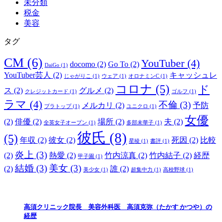
未分類
税金
美容
タグ
CM
(6)
YouTuber
(4)
docomo
(2)
Go To
(2)
DaiGo
(1)
YouTuber芸人
(2)
キャッシュレ
じゃがりこ
(1)
ウェア
(1)
オロナミンC
(1)
コロナ
(5)
ド
ス
(2)
グルメ
(2)
クレジットカード
(1)
ゴルフ
(1)
ラマ
(4)
不倫
(3)
メルカリ
(2)
予防
ブラトップ
(1)
ユニクロ
(1)
女優
(2)
俳優
(2)
場所
(2)
夫
(2)
全英女子オープン
(1)
多部未華子
(1)
彼氏
(8)
(5)
年収
(2)
彼女
(2)
死因
(2)
比較
星稜
(1)
書評
(1)
炎上
(3)
(2)
熱愛
(2)
竹内涼真
(2)
竹内結子
(2)
経歴
甲子園
(1)
結婚
(3)
美女
(3)
(2)
誰
(2)
美少女
(1)
超集中力
(1)
高校野球
(1)
高須クリニック院長 美容外科医 高須克弥（たかす かつや）の
経歴