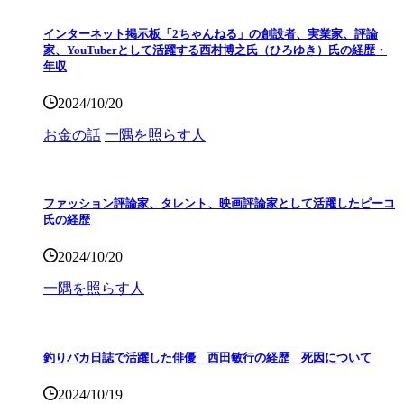
インターネット掲示板「2ちゃんねる」の創設者、実業家、評論
家、YouTuberとして活躍する西村博之氏（ひろゆき）氏の経歴・
年収
2024/10/20
お金の話
一隅を照らす人
ファッション評論家、タレント、映画評論家として活躍したピーコ
氏の経歴
2024/10/20
一隅を照らす人
釣りバカ日誌で活躍した俳優 西田敏行の経歴 死因について
2024/10/19