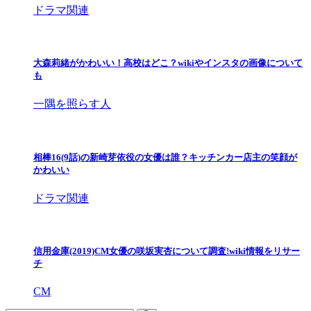
ドラマ関連
大森莉緒がかわいい！高校はどこ？wikiやインスタの画像について
も
一隅を照らす人
相棒16(9話)の新崎芽依役の女優は誰？キッチンカー店主の笑顔が
かわいい
ドラマ関連
信用金庫(2019)CM女優の咲坂実杏について調査!wiki情報をリサー
チ
CM