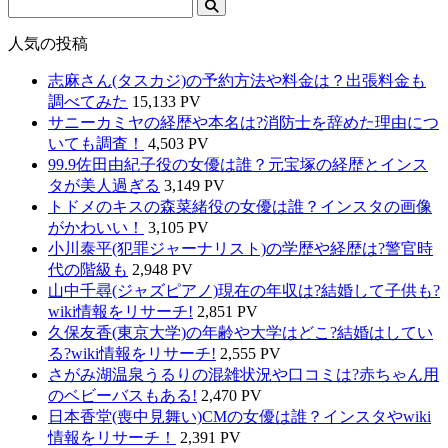
人気の投稿
志麻さん(タスカジ)の予約方法や料金は？出張料金も
調べてみた
15,133 PV
サニーカミヤの経歴や本名は?消防士を辞めた理由につ
いても調査！
4,503 PV
99.9佐田由紀子役の女優は誰？元宝塚の経歴とインス
タが美人過ぎる
3,149 PV
トドメのキスの森菜緒役の女優は誰？インスタの画像
がかわいい！
3,105 PV
小川泰平(犯罪ジャーナリスト)の学歴や経歴は?警官時
代の階級も
2,948 PV
山中千尋(ジャズピアノ)現在の年収は?結婚して子供も?
wiki情報をリサーチ!
2,851 PV
久保友香(東京大学)の年齢や大学はどこ?結婚はしてい
る?wiki情報をリサーチ!
2,555 PV
さがみ湖温泉うるりの混雑状況や口コミは?赤ちゃん用
のベビーバスもある!
2,470 PV
日本香堂(喪中見舞い)CMの女優は誰？インスタやwiki
情報をリサーチ！
2,391 PV