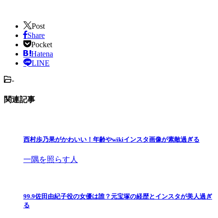
Post
Share
Pocket
Hatena
LINE
-
関連記事
西村歩乃果がかわいい！年齢やwikiインスタ画像が素敵過ぎる
一隅を照らす人
99.9佐田由紀子役の女優は誰？元宝塚の経歴とインスタが美人過ぎ
る