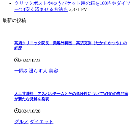
クリックポストやゆうパケット用の箱を100均やダイソ
ーで!安く済ませる方法も
2,371 PV
最新の投稿
高須クリニック院長 美容外科医 高須克弥（たかす かつや）の
経歴
2024/10/23
一隅を照らす人
美容
人工甘味料 アスパルテームとその危険性についてWHOの専門家
が新たな見解を発表
2024/10/20
グルメ
ダイエット