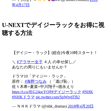
年4月17日
U-NEXTでデイジーラックをお得に視
聴する方法
【デイジー・ラック】[総合]今夜10時スタート！
＼
#アラサー女子
４人 の幸せ探し／
あなたの周りにもいませんか？
ドラマ10「デイジー・ラック」
原作：
#海野つなみ
（「逃げ恥」）
佐々木希×夏菜×中川翔子×徳永えり
https://t.co/fEG24ocYQP
#デイジーラック
#NHK
#NHKドラマ
pic.twitter.com/SpWtvtlTB2
— ＮＨＫドラマ (@nhk_dramas)
2018年4月20日