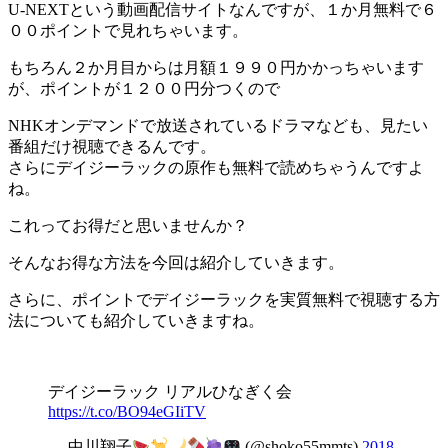
U-NEXTという動画配信サイトなんですが、１か月無料で６
００ポイントで見れちゃいます。
もちろん２か月目からは月額１９９０円かかっちゃいます
が、ポイントが１２００円分つくので
NHKオンデマンドで放送されているドラマなども、見たい
番組だけ視聴できるんです。
さらにデイジーラックの原作も無料で読めちゃうんですよ
ね。
これってお得だと思いませんか？
そんなお得な方法を今回は紹介していきます。
さらに、ポイントでデイジーラックを実質無料で視聴する方
法についても紹介していきますね。
デイジーラック リアルひなぎく会
https://t.co/BO94eGIiTV
— 中川翔子
(@shoko55mmts)
2018