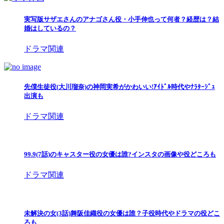
実写版サザエさんのアナゴさん役・小手伸也って何者？経歴は？結
婚はしているの？
ドラマ関連
先僕生徒役(大川瑠奈)の神岡実希がかわいい!ｱｲﾄﾞﾙ時代やﾅﾗﾀｰｼﾞｭ
出演も
ドラマ関連
99.9(7話)のキャスター役の女優は誰?インスタの画像や役どころも
ドラマ関連
未解決の女(3話)舞阪佳織役の女優は誰？子役時代やドラマの役どこ
ろも