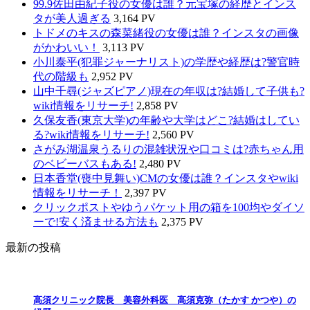
99.9佐田由紀子役の女優は誰？元宝塚の経歴とインス
タが美人過ぎる
3,164 PV
トドメのキスの森菜緒役の女優は誰？インスタの画像
がかわいい！
3,113 PV
小川泰平(犯罪ジャーナリスト)の学歴や経歴は?警官時
代の階級も
2,952 PV
山中千尋(ジャズピアノ)現在の年収は?結婚して子供も?
wiki情報をリサーチ!
2,858 PV
久保友香(東京大学)の年齢や大学はどこ?結婚はしてい
る?wiki情報をリサーチ!
2,560 PV
さがみ湖温泉うるりの混雑状況や口コミは?赤ちゃん用
のベビーバスもある!
2,480 PV
日本香堂(喪中見舞い)CMの女優は誰？インスタやwiki
情報をリサーチ！
2,397 PV
クリックポストやゆうパケット用の箱を100均やダイソ
ーで!安く済ませる方法も
2,375 PV
最新の投稿
高須クリニック院長 美容外科医 高須克弥（たかす かつや）の