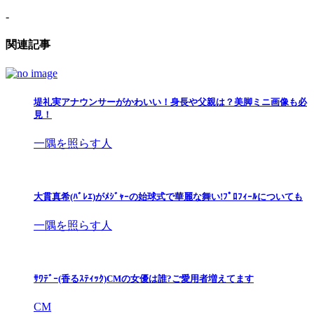
-
関連記事
堤礼実アナウンサーがかわいい！身長や父親は？美脚ミニ画像も必
見！
一隅を照らす人
大貫真希(ﾊﾞﾚｴ)がﾒｼﾞｬｰの始球式で華麗な舞い!ﾌﾟﾛﾌｨｰﾙについても
一隅を照らす人
ｻﾜﾃﾞｰ(香るｽﾃｨｯｸ)CMの女優は誰?ご愛用者増えてます
CM