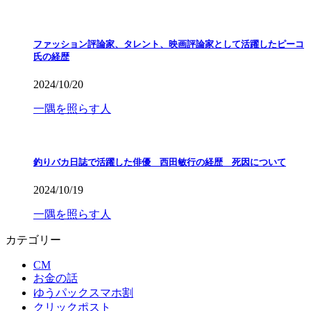
ファッション評論家、タレント、映画評論家として活躍したピーコ
氏の経歴
2024/10/20
一隅を照らす人
釣りバカ日誌で活躍した俳優 西田敏行の経歴 死因について
2024/10/19
一隅を照らす人
カテゴリー
CM
お金の話
ゆうパックスマホ割
クリックポスト