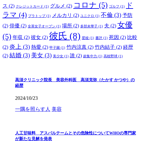
コロナ
(5)
ド
ス
(2)
グルメ
(2)
クレジットカード
(1)
ゴルフ
(1)
ラマ
(4)
不倫
(3)
メルカリ
(2)
予防
ブラトップ
(1)
ユニクロ
(1)
女優
(2)
俳優
(2)
場所
(2)
夫
(2)
全英女子オープン
(1)
多部未華子
(1)
彼氏
(8)
(5)
年収
(2)
彼女
(2)
死因
(2)
比較
星稜
(1)
書評
(1)
炎上
(3)
(2)
熱愛
(2)
竹内涼真
(2)
竹内結子
(2)
経歴
甲子園
(1)
結婚
(3)
美女
(3)
(2)
誰
(2)
美少女
(1)
超集中力
(1)
高校野球
(1)
高須クリニック院長 美容外科医 高須克弥（たかす かつや）の
経歴
2024/10/23
一隅を照らす人
美容
人工甘味料 アスパルテームとその危険性についてWHOの専門家
が新たな見解を発表