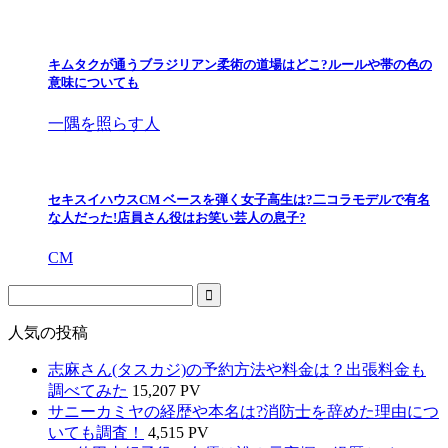
キムタクが通うブラジリアン柔術の道場はどこ?ルールや帯の色の
意味についても
一隅を照らす人
セキスイハウスCM ベースを弾く女子高生は?二コラモデルで有名
な人だった!店員さん役はお笑い芸人の息子?
CM
人気の投稿
志麻さん(タスカジ)の予約方法や料金は？出張料金も
調べてみた
15,207 PV
サニーカミヤの経歴や本名は?消防士を辞めた理由につ
いても調査！
4,515 PV