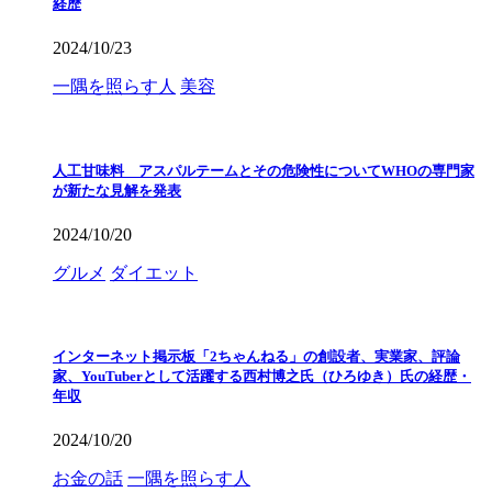
経歴
2024/10/23
一隅を照らす人
美容
人工甘味料 アスパルテームとその危険性についてWHOの専門家
が新たな見解を発表
2024/10/20
グルメ
ダイエット
インターネット掲示板「2ちゃんねる」の創設者、実業家、評論
家、YouTuberとして活躍する西村博之氏（ひろゆき）氏の経歴・
年収
2024/10/20
お金の話
一隅を照らす人