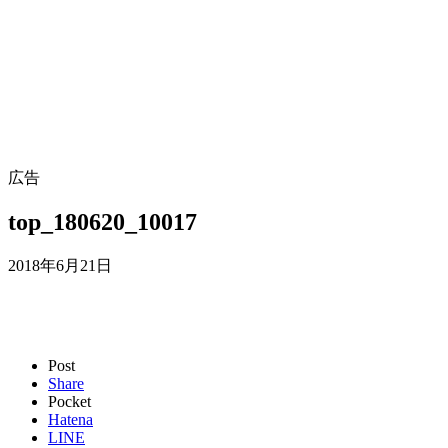
広告
top_180620_10017
2018年6月21日
Post
Share
Pocket
Hatena
LINE