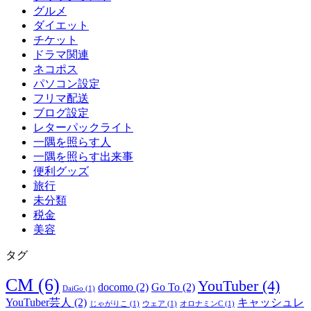
グルメ
ダイエット
チケット
ドラマ関連
ネコポス
パソコン設定
フリマ配送
ブログ設定
レターパックライト
一隅を照らす人
一隅を照らす出来事
便利グッズ
旅行
未分類
税金
美容
タグ
CM
(6)
YouTuber
(4)
docomo
(2)
Go To
(2)
DaiGo
(1)
YouTuber芸人
(2)
キャッシュレ
じゃがりこ
(1)
ウェア
(1)
オロナミンC
(1)