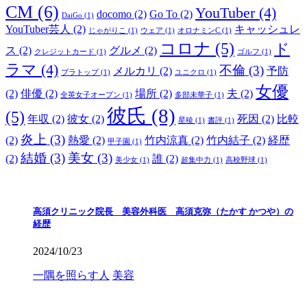
CM
(6)
YouTuber
(4)
docomo
(2)
Go To
(2)
DaiGo
(1)
YouTuber芸人
(2)
キャッシュレ
じゃがりこ
(1)
ウェア
(1)
オロナミンC
(1)
コロナ
(5)
ド
ス
(2)
グルメ
(2)
クレジットカード
(1)
ゴルフ
(1)
ラマ
(4)
不倫
(3)
メルカリ
(2)
予防
ブラトップ
(1)
ユニクロ
(1)
女優
(2)
俳優
(2)
場所
(2)
夫
(2)
全英女子オープン
(1)
多部未華子
(1)
彼氏
(8)
(5)
年収
(2)
彼女
(2)
死因
(2)
比較
星稜
(1)
書評
(1)
炎上
(3)
(2)
熱愛
(2)
竹内涼真
(2)
竹内結子
(2)
経歴
甲子園
(1)
結婚
(3)
美女
(3)
(2)
誰
(2)
美少女
(1)
超集中力
(1)
高校野球
(1)
高須クリニック院長 美容外科医 高須克弥（たかす かつや）の
経歴
2024/10/23
一隅を照らす人
美容