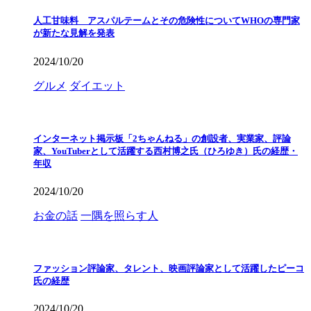
人工甘味料 アスパルテームとその危険性についてWHOの専門家
が新たな見解を発表
2024/10/20
グルメ
ダイエット
インターネット掲示板「2ちゃんねる」の創設者、実業家、評論
家、YouTuberとして活躍する西村博之氏（ひろゆき）氏の経歴・
年収
2024/10/20
お金の話
一隅を照らす人
ファッション評論家、タレント、映画評論家として活躍したピーコ
氏の経歴
2024/10/20