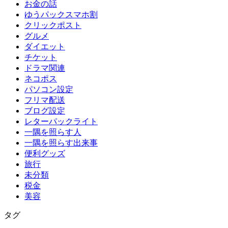
お金の話
ゆうパックスマホ割
クリックポスト
グルメ
ダイエット
チケット
ドラマ関連
ネコポス
パソコン設定
フリマ配送
ブログ設定
レターパックライト
一隅を照らす人
一隅を照らす出来事
便利グッズ
旅行
未分類
税金
美容
タグ