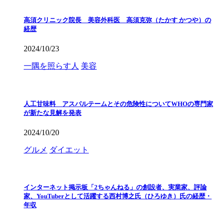
高須クリニック院長 美容外科医 高須克弥（たかす かつや）の
経歴
2024/10/23
一隅を照らす人
美容
人工甘味料 アスパルテームとその危険性についてWHOの専門家
が新たな見解を発表
2024/10/20
グルメ
ダイエット
インターネット掲示板「2ちゃんねる」の創設者、実業家、評論
家、YouTuberとして活躍する西村博之氏（ひろゆき）氏の経歴・
年収