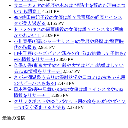
サニーカミヤの経歴や本名は?消防士を辞めた理由につ
いても調査！
4,511 PV
99.9佐田由紀子役の女優は誰？元宝塚の経歴とインス
タが美人過ぎる
3,155 PV
トドメのキスの森菜緒役の女優は誰？インスタの画像
がかわいい！
3,109 PV
小川泰平(犯罪ジャーナリスト)の学歴や経歴は?警官時
代の階級も
2,951 PV
山中千尋(ジャズピアノ)現在の年収は?結婚して子供も?
wiki情報をリサーチ!
2,856 PV
久保友香(東京大学)の年齢や大学はどこ?結婚はしてい
る?wiki情報をリサーチ!
2,557 PV
さがみ湖温泉うるりの混雑状況や口コミは?赤ちゃん用
のベビーバスもある!
2,478 PV
日本香堂(喪中見舞い)CMの女優は誰？インスタやwiki
情報をリサーチ！
2,395 PV
クリックポストやゆうパケット用の箱を100均やダイソ
ーで!安く済ませる方法も
2,373 PV
最新の投稿