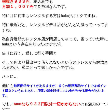
税抜き９３３円
、税込みでも
月額１，００７円
で見放題なんです。
特に月に何本もレンタルする方はhuluがおトクですね。
特に最近だと、レンタルビデオ店がどんどん減っていってま
すね。
私自身近所のレンタル店が閉店しちゃって、困っていた時に
huluという存在を知ったのですが、
借りに行く、返しに行く手間と
そして何より貸出中で借りれないというストレスから解放さ
れるのが、私にとって嬉しかったですね。
さらに…
他にも
動画配信サイトがありますが、多くの動画配信サイトではポイン
ト購入というのもあり、月額の課金以外にもお金がかかる場合がありま
す。
でも、
huluなら９３３円以外一切かからない
のも魅力の一つ
です。