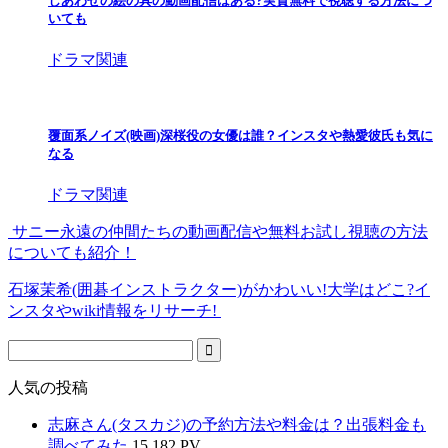
しあわせの絵の具の動画配信はある?実質無料で視聴する方法につ
いても
ドラマ関連
覆面系ノイズ(映画)深桜役の女優は誰？インスタや熱愛彼氏も気に
なる
ドラマ関連
サニー永遠の仲間たちの動画配信や無料お試し視聴の方法
についても紹介！
石塚茉希(囲碁インストラクター)がかわいい!大学はどこ?イ
ンスタやwiki情報をリサーチ!
人気の投稿
志麻さん(タスカジ)の予約方法や料金は？出張料金も
調べてみた
15,182 PV