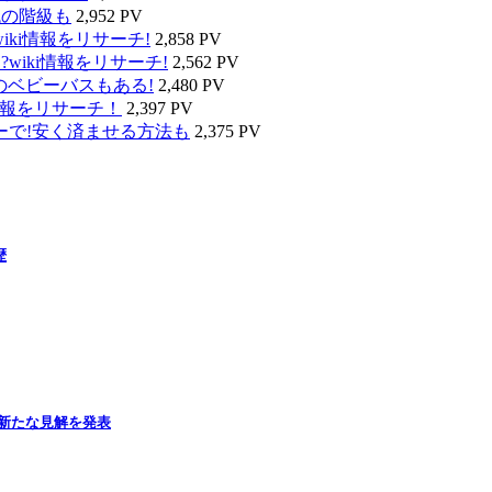
代の階級も
2,952 PV
ki情報をリサーチ!
2,858 PV
wiki情報をリサーチ!
2,562 PV
のベビーバスもある!
2,480 PV
情報をリサーチ！
2,397 PV
ーで!安く済ませる方法も
2,375 PV
歴
新たな見解を発表