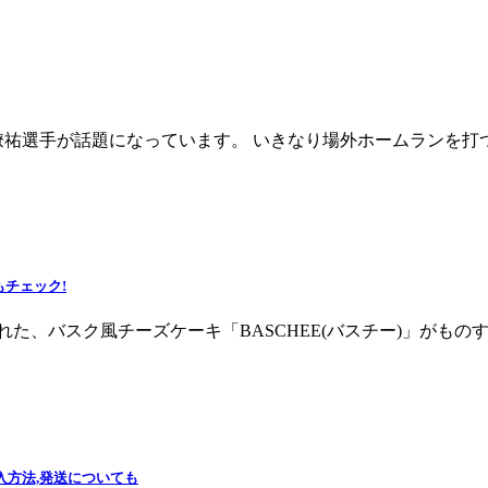
僚祐選手が話題になっています。 いきなり場外ホームランを打
もチェック!
れた、バスク風チーズケーキ「BASCHEE(バスチー)」がもの
入方法,発送についても