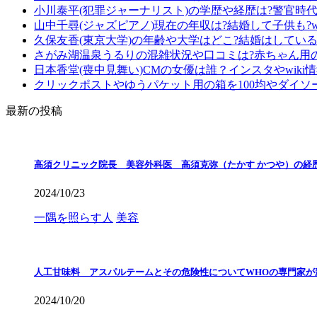
小川泰平(犯罪ジャーナリスト)の学歴や経歴は?警官時
山中千尋(ジャズピアノ)現在の年収は?結婚して子供も?wi
久保友香(東京大学)の年齢や大学はどこ?結婚はしている?
さがみ湖温泉うるりの混雑状況や口コミは?赤ちゃん用
日本香堂(喪中見舞い)CMの女優は誰？インスタやwiki
クリックポストやゆうパケット用の箱を100均やダイソ
最新の投稿
高須クリニック院長 美容外科医 高須克弥（たかす かつや）の経
2024/10/23
一隅を照らす人
美容
人工甘味料 アスパルテームとその危険性についてWHOの専門家が
2024/10/20