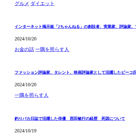
グルメ
ダイエット
インターネット掲示板「2ちゃんねる」の創設者、実業家、評論家、Y
2024/10/20
お金の話
一隅を照らす人
ファッション評論家、タレント、映画評論家として活躍したピーコ
2024/10/20
一隅を照らす人
釣りバカ日誌で活躍した俳優 西田敏行の経歴 死因について
2024/10/19