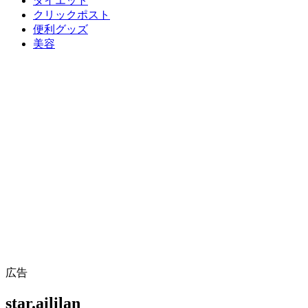
ダイエット
クリックポスト
便利グッズ
美容
広告
star.aililan