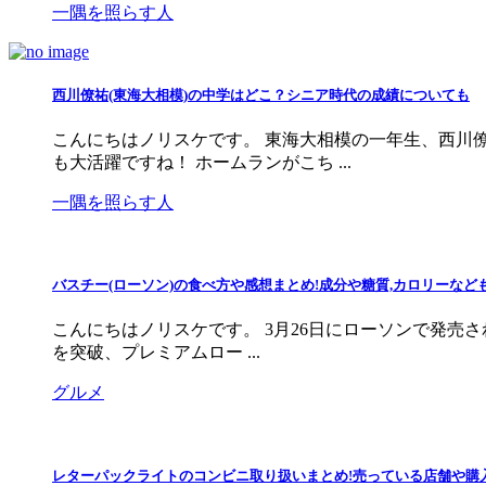
一隅を照らす人
西川僚祐(東海大相模)の中学はどこ？シニア時代の成績についても
こんにちはノリスケです。 東海大相模の一年生、西川
も大活躍ですね！ ホームランがこち ...
一隅を照らす人
バスチー(ローソン)の食べ方や感想まとめ!成分や糖質,カロリーなど
こんにちはノリスケです。 3月26日にローソンで発売さ
を突破、プレミアムロー ...
グルメ
レターパックライトのコンビニ取り扱いまとめ!売っている店舗や購