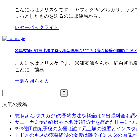
こんにちはノリスケです。 ヤフオク!やメルカリ、ラ
ょっとしたものを送るのに郵便局から ...
レターパックライト
米津玄師が紅白出場でロケ地は徳島のどこ?出演の順番や時間につい
こんにちはノリスケです。 米津玄師さんが、紅白初出場と
ことに。徳島 ...
一隅を照らす人
人気の投稿
志麻さん(タスカジ)の予約方法や料金は？出張料金も調
サニーカミヤの経歴や本名は?消防士を辞めた理由につ
99.9佐田由紀子役の女優は誰？元宝塚の経歴とインス
トドメのキスの森菜緒役の女優は誰？インスタの画像が