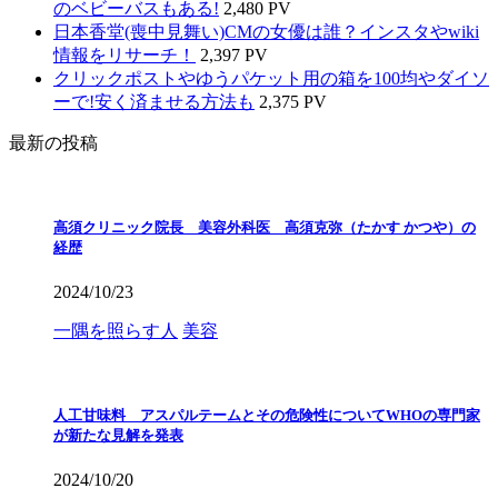
のベビーバスもある!
2,480 PV
日本香堂(喪中見舞い)CMの女優は誰？インスタやwiki
情報をリサーチ！
2,397 PV
クリックポストやゆうパケット用の箱を100均やダイソ
ーで!安く済ませる方法も
2,375 PV
最新の投稿
高須クリニック院長 美容外科医 高須克弥（たかす かつや）の
経歴
2024/10/23
一隅を照らす人
美容
人工甘味料 アスパルテームとその危険性についてWHOの専門家
が新たな見解を発表
2024/10/20