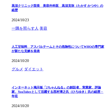
高須クリニック院長 美容外科医 高須克弥（たかす かつや）の
経歴
2024/10/23
一隅を照らす人
美容
人工甘味料 アスパルテームとその危険性についてWHOの専門家
が新たな見解を発表
2024/10/20
グルメ
ダイエット
インターネット掲示板「2ちゃんねる」の創設者、実業家、評論
家、YouTuberとして活躍する西村博之氏（ひろゆき）氏の経歴・
年収
2024/10/20