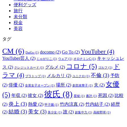
便利グッズ
旅行
未分類
税金
美容
タグ
CM
(6)
YouTuber
(4)
docomo
(2)
Go To
(2)
DaiGo
(1)
YouTuber芸人
(2)
キャッシュレ
じゃがりこ
(1)
ウェア
(1)
オロナミンC
(1)
コロナ
(5)
ド
ス
(2)
グルメ
(2)
クレジットカード
(1)
ゴルフ
(1)
ラマ
(4)
不倫
(3)
メルカリ
(2)
予防
ブラトップ
(1)
ユニクロ
(1)
女優
(2)
俳優
(2)
場所
(2)
夫
(2)
全英女子オープン
(1)
多部未華子
(1)
彼氏
(8)
(5)
年収
(2)
彼女
(2)
死因
(2)
比較
星稜
(1)
書評
(1)
炎上
(3)
(2)
熱愛
(2)
竹内涼真
(2)
竹内結子
(2)
経歴
甲子園
(1)
結婚
(3)
美女
(3)
(2)
誰
(2)
美少女
(1)
超集中力
(1)
高校野球
(1)