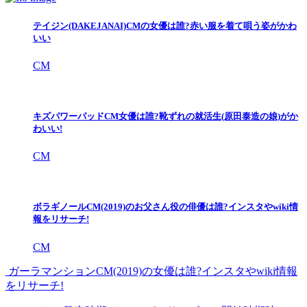
テイジン(DAKEJANAI)CMの女優は誰?赤い服を着て唄う姿がかわ
いい
CM
キズパワーパッドCM女優は誰?靴ずれの就活生(原田泰造の娘)がか
わいい!
CM
ボラギノールCM(2019)のお父さん役の俳優は誰?インスタやwiki情
報をリサーチ!
CM
ガーラマンションCM(2019)の女優は誰?インスタやwiki情報
をリサーチ!