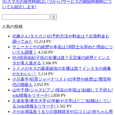
5Gスマホの発売時期はいつから?サービスの開始時期時につ
いても紹介します!
人気の投稿
志麻さん(タスカジ)の予約方法や料金は？出張料金も
調べてみた
15,214 PV
サニーカミヤの経歴や本名は?消防士を辞めた理由につ
いても調査！
4,518 PV
99.9佐田由紀子役の女優は誰？元宝塚の経歴とインス
タが美人過ぎる
3,166 PV
トドメのキスの森菜緒役の女優は誰？インスタの画像
がかわいい！
3,114 PV
小川泰平(犯罪ジャーナリスト)の学歴や経歴は?警官時
代の階級も
2,952 PV
山中千尋(ジャズピアノ)現在の年収は?結婚して子供も?
wiki情報をリサーチ!
2,858 PV
久保友香(東京大学)の年齢や大学はどこ?結婚はしてい
る?wiki情報をリサーチ!
2,562 PV
さがみ湖温泉うるりの混雑状況や口コミは?赤ちゃん用