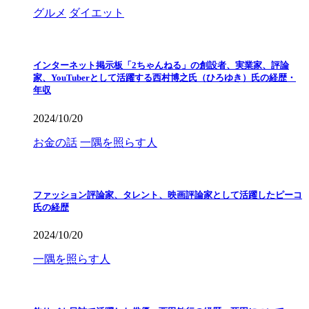
グルメ
ダイエット
インターネット掲示板「2ちゃんねる」の創設者、実業家、評論
家、YouTuberとして活躍する西村博之氏（ひろゆき）氏の経歴・
年収
2024/10/20
お金の話
一隅を照らす人
ファッション評論家、タレント、映画評論家として活躍したピーコ
氏の経歴
2024/10/20
一隅を照らす人