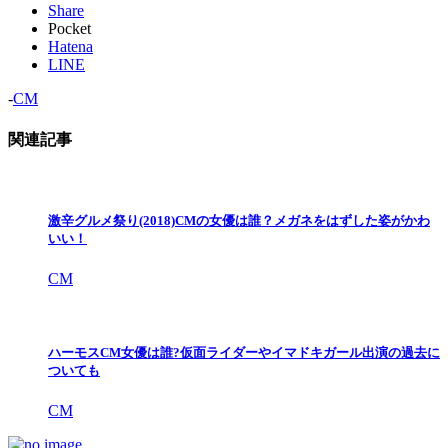
Share
Pocket
Hatena
LINE
-
CM
関連記事
激辛グルメ祭り(2018)CMの女優は誰？メガネをはずした姿がかわ
いい！
CM
ハーモスCM女優は誰?仮面ライダーやイマドキガール出演の過去に
ついても
CM