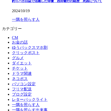
釣りバカ日誌で活躍した俳優 西田敏行の経歴 死因について
2024/10/19
一隅を照らす人
カテゴリー
CM
お金の話
ゆうパックスマホ割
クリックポスト
グルメ
ダイエット
チケット
ドラマ関連
ネコポス
パソコン設定
フリマ配送
ブログ設定
レターパックライト
一隅を照らす人
一隅を照らす出来事