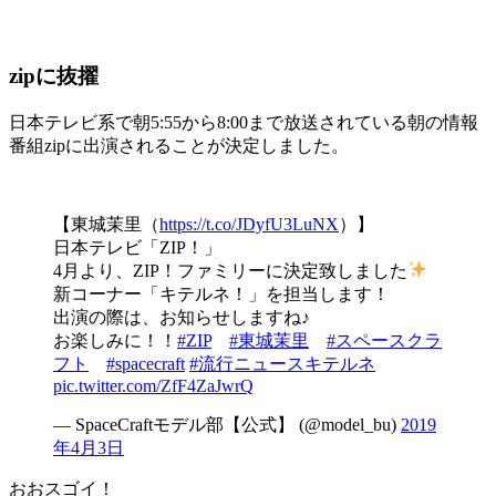
zipに抜擢
日本テレビ系で朝5:55から8:00まで放送されている朝の情報
番組zipに出演されることが決定しました。
【東城茉里（
https://t.co/JDyfU3LuNX
）】
日本テレビ「ZIP！」
4月より、ZIP！ファミリーに決定致しました
新コーナー「キテルネ！」を担当します！
出演の際は、お知らせしますね♪
お楽しみに！！
#ZIP
#東城茉里
#スペースクラ
フト
#spacecraft
#流行ニュースキテルネ
pic.twitter.com/ZfF4ZaJwrQ
— SpaceCraftモデル部【公式】 (@model_bu)
2019
年4月3日
おおスゴイ！