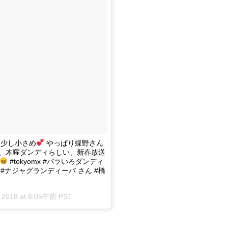
り少し小さめ
やっぱり蝶野さん
が、木曜ダンディらしい、新春放送
#tokyomx #バラいろダンディ
 #ナジャグランディーバ さん #橋
 2018 at 6:05午前 PST