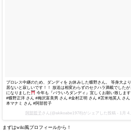
プロレス中継のため、ダンディを お休みした蝶野さん。 等身大よ
居ないと寂しいです！！ 放送は相変わらずのセクハラ満載でした
になりました
今年も『バラいろダンディ』宜しくお願い致します
#蝶野正洋 さん #梅沢富美男 さん #金村正明 さん #苫米地英人 さん
本マナミ さん #阿部哲子
阿部哲子
さん(@akikoabe1978)がシェアした投稿 -
1月 4,
まずはwiki風プロフィールから！