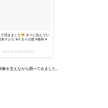
んで頂きました
タイに住んでい
日本テレビ #ナカイの窓 #海外 #
, 2018 at 5:42午前 PST
画像を交えながら調べてみました。