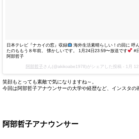
日本テレビ『ナカイの窓』収録
海外生活素晴らしい！の回に 呼
たのももう８年前。 懐かしいです。 1月24日23:59〜放送です
#
阿部哲子
阿部哲子
さん(@akikoabe1978)がシェアした投稿 -
1月 12
笑顔もとっても素敵で気になりますね～。
今回は阿部哲子アナウンサーの大学や経歴など、インスタの
阿部哲子アナウンサー