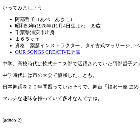
いってみましょう。
阿部哲子（あべ あきこ）
昭和53年(1978年)11月4日生まれ 39歳
千葉県浦安市出身
１６５ｃｍ
資格 薬膳インストラクター、タイ古式マッサージ、ベ
OUR SONGS CREATIVE所属
中学、高校時代は軟式テニス部で活躍されていた阿部哲子ア
中学時代には市の大会で優勝したことも。
日本舞踊を２０年間習っていたそうで、舞台「福沢一座 進
マルチな趣味を持っていて多才なんですね。
[ad#co-2]