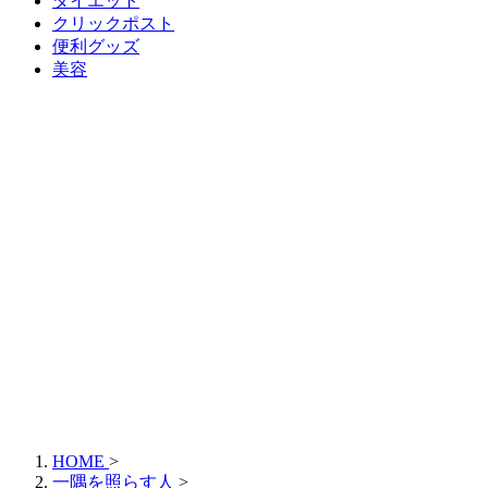
ダイエット
クリックポスト
便利グッズ
美容
HOME
>
一隅を照らす人
>