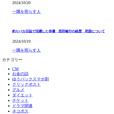
2024/10/20
一隅を照らす人
釣りバカ日誌で活躍した俳優 西田敏行の経歴 死因について
2024/10/19
一隅を照らす人
カテゴリー
CM
お金の話
ゆうパックスマホ割
クリックポスト
グルメ
ダイエット
チケット
ドラマ関連
ネコポス