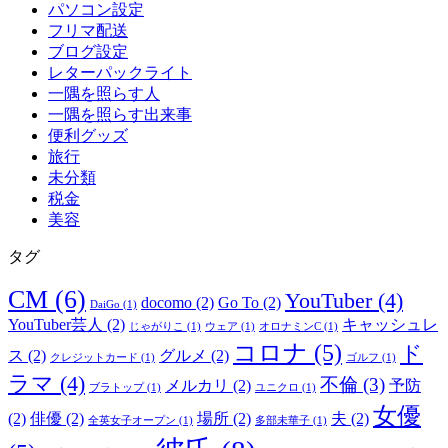
パソコン設定
フリマ配送
ブログ設定
レターパックライト
一隅を照らす人
一隅を照らす出来事
便利グッズ
旅行
未分類
税金
美容
タグ
CM
(6)
YouTuber
(4)
docomo
(2)
Go To
(2)
DaiGo
(1)
YouTuber芸人
(2)
キャッシュレ
じゃがりこ
(1)
ウェア
(1)
オロナミンC
(1)
コロナ
(5)
ド
ス
(2)
グルメ
(2)
クレジットカード
(1)
ゴルフ
(1)
ラマ
(4)
不倫
(3)
メルカリ
(2)
予防
ブラトップ
(1)
ユニクロ
(1)
女優
(2)
俳優
(2)
場所
(2)
夫
(2)
全英女子オープン
(1)
多部未華子
(1)