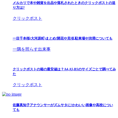
メルカリで本や雑貨を出品や落札されたときのクリックポストの送
り方は?
クリックポスト
一目千本桜(大河原町)まとめ!開花や見頃,駐車場や渋滞についても
一隅を照らす出来事
クリックポストの箱の最安値は？A4,A5,B5のサイズごとで調べてみ
た
クリックポスト
佐藤真知子アナウンサーがズムサタに!かわいい画像や高校につい
ても