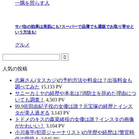
一隅を照らす人
サバ缶の効果は美肌にも?スーパーで品薄でも通販でお取り寄せと
いう方法も!
グルメ
人気の投稿
志麻さん(タスカジ)の予約方法や料金は？出張料金も
調べてみた
15,133 PV
サニーカミヤの経歴や本名は?消防士を辞めた理由につ
いても調査！
4,503 PV
99.9佐田由紀子役の女優は誰？元宝塚の経歴とインス
タが美人過ぎる
3,143 PV
トドメのキスの森菜緒役の女優は誰？インスタの画像
がかわいい！
3,104 PV
小川泰平(犯罪ジャーナリスト)の学歴や経歴は?警官時
代の階級も
2,945 PV