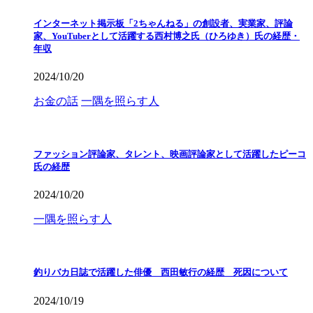
インターネット掲示板「2ちゃんねる」の創設者、実業家、評論
家、YouTuberとして活躍する西村博之氏（ひろゆき）氏の経歴・
年収
2024/10/20
お金の話
一隅を照らす人
ファッション評論家、タレント、映画評論家として活躍したピーコ
氏の経歴
2024/10/20
一隅を照らす人
釣りバカ日誌で活躍した俳優 西田敏行の経歴 死因について
2024/10/19