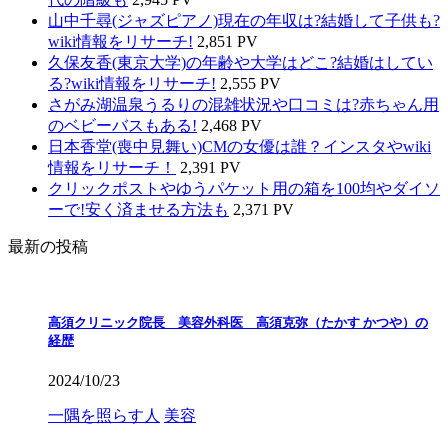
山中千尋(ジャズピアノ)現在の年収は?結婚して子供も?
wiki情報をリサーチ!
2,851 PV
久保友香(東京大学)の年齢や大学はどこ?結婚はしてい
る?wiki情報をリサーチ!
2,555 PV
さがみ湖温泉うるりの混雑状況や口コミは?赤ちゃん用
のベビーバスもある!
2,468 PV
日本香堂(喪中見舞い)CMの女優は誰？インスタやwiki
情報をリサーチ！
2,391 PV
クリックポストやゆうパケット用の箱を100均やダイソ
ーで!安く済ませる方法も
2,371 PV
最新の投稿
高須クリニック院長 美容外科医 高須克弥（たかす かつや）の
経歴
2024/10/23
一隅を照らす人
美容