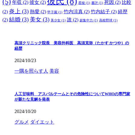
彼氏
(8)
(5)
年収
(2)
彼女
(2)
死因
(2)
比較
星稜
(1)
書評
(1)
炎上
(3)
(2)
熱愛
(2)
竹内涼真
(2)
竹内結子
(2)
経歴
甲子園
(1)
結婚
(3)
美女
(3)
(2)
誰
(2)
美少女
(1)
超集中力
(1)
高校野球
(1)
高須クリニック院長 美容外科医 高須克弥（たかす かつや）の
経歴
2024/10/23
一隅を照らす人
美容
人工甘味料 アスパルテームとその危険性についてWHOの専門家
が新たな見解を発表
2024/10/20
グルメ
ダイエット