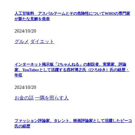
人工甘味料 アスパルテームとその危険性についてWHOの専門家
が新たな見解を発表
2024/10/20
グルメ
ダイエット
インターネット掲示板「2ちゃんねる」の創設者、実業家、評論
家、YouTuberとして活躍する西村博之氏（ひろゆき）氏の経歴・
年収
2024/10/20
お金の話
一隅を照らす人
ファッション評論家、タレント、映画評論家として活躍したピーコ
氏の経歴