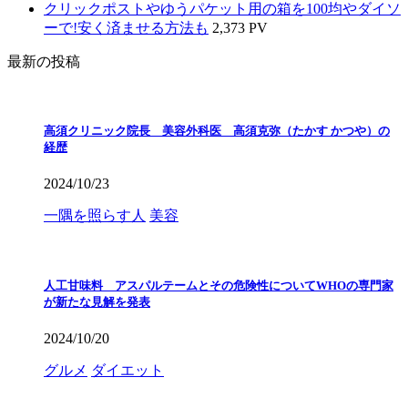
クリックポストやゆうパケット用の箱を100均やダイソ
ーで!安く済ませる方法も
2,373 PV
最新の投稿
高須クリニック院長 美容外科医 高須克弥（たかす かつや）の
経歴
2024/10/23
一隅を照らす人
美容
人工甘味料 アスパルテームとその危険性についてWHOの専門家
が新たな見解を発表
2024/10/20
グルメ
ダイエット