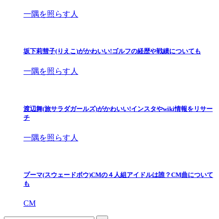
一隅を照らす人
坂下莉彗子(りえこ)がかわいい!ゴルフの経歴や戦績についても
一隅を照らす人
渡辺舞(旅サラダガールズ)がかわいい!インスタやwiki情報をリサー
チ
一隅を照らす人
プーマ(スウェードボウ)CMの４人組アイドルは誰？CM曲について
も
CM