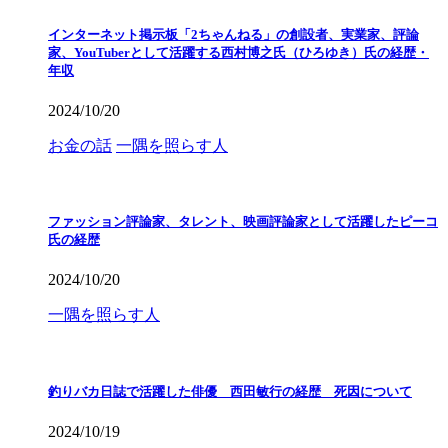
インターネット掲示板「2ちゃんねる」の創設者、実業家、評論
家、YouTuberとして活躍する西村博之氏（ひろゆき）氏の経歴・
年収
2024/10/20
お金の話
一隅を照らす人
ファッション評論家、タレント、映画評論家として活躍したピーコ
氏の経歴
2024/10/20
一隅を照らす人
釣りバカ日誌で活躍した俳優 西田敏行の経歴 死因について
2024/10/19