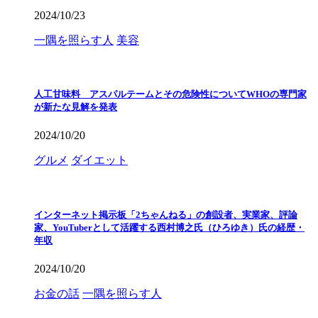
2024/10/23
一隅を照らす人
美容
人工甘味料 アスパルテームとその危険性についてWHOの専門家
が新たな見解を発表
2024/10/20
グルメ
ダイエット
インターネット掲示板「2ちゃんねる」の創設者、実業家、評論
家、YouTuberとして活躍する西村博之氏（ひろゆき）氏の経歴・
年収
2024/10/20
お金の話
一隅を照らす人