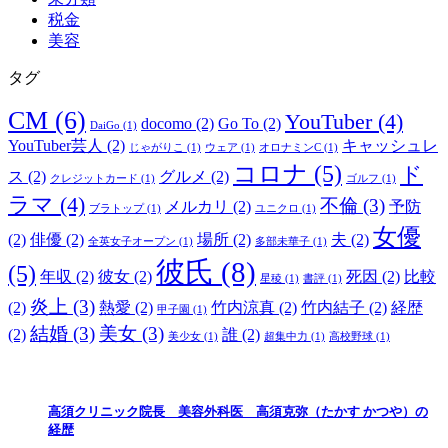
税金
美容
タグ
CM
(6)
YouTuber
(4)
docomo
(2)
Go To
(2)
DaiGo
(1)
YouTuber芸人
(2)
キャッシュレ
じゃがりこ
(1)
ウェア
(1)
オロナミンC
(1)
コロナ
(5)
ド
ス
(2)
グルメ
(2)
クレジットカード
(1)
ゴルフ
(1)
ラマ
(4)
不倫
(3)
メルカリ
(2)
予防
ブラトップ
(1)
ユニクロ
(1)
女優
(2)
俳優
(2)
場所
(2)
夫
(2)
全英女子オープン
(1)
多部未華子
(1)
彼氏
(8)
(5)
年収
(2)
彼女
(2)
死因
(2)
比較
星稜
(1)
書評
(1)
炎上
(3)
(2)
熱愛
(2)
竹内涼真
(2)
竹内結子
(2)
経歴
甲子園
(1)
結婚
(3)
美女
(3)
(2)
誰
(2)
美少女
(1)
超集中力
(1)
高校野球
(1)
高須クリニック院長 美容外科医 高須克弥（たかす かつや）の
経歴