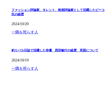
ファッション評論家、タレント、映画評論家として活躍したピーコ
氏の経歴
2024/10/20
一隅を照らす人
釣りバカ日誌で活躍した俳優 西田敏行の経歴 死因について
2024/10/19
一隅を照らす人
プライバシーポリシー
お問い合わせ
サイトマップ
日々の出来事に一隅を照らす