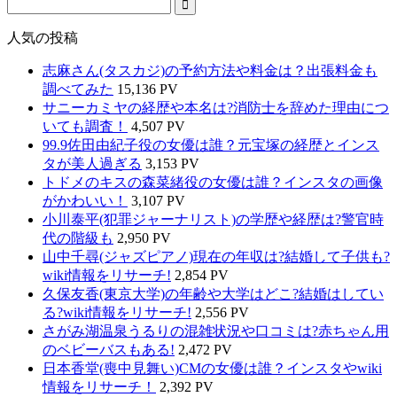
人気の投稿
志麻さん(タスカジ)の予約方法や料金は？出張料金も
調べてみた
15,136 PV
サニーカミヤの経歴や本名は?消防士を辞めた理由につ
いても調査！
4,507 PV
99.9佐田由紀子役の女優は誰？元宝塚の経歴とインス
タが美人過ぎる
3,153 PV
トドメのキスの森菜緒役の女優は誰？インスタの画像
がかわいい！
3,107 PV
小川泰平(犯罪ジャーナリスト)の学歴や経歴は?警官時
代の階級も
2,950 PV
山中千尋(ジャズピアノ)現在の年収は?結婚して子供も?
wiki情報をリサーチ!
2,854 PV
久保友香(東京大学)の年齢や大学はどこ?結婚はしてい
る?wiki情報をリサーチ!
2,556 PV
さがみ湖温泉うるりの混雑状況や口コミは?赤ちゃん用
のベビーバスもある!
2,472 PV
日本香堂(喪中見舞い)CMの女優は誰？インスタやwiki
情報をリサーチ！
2,392 PV