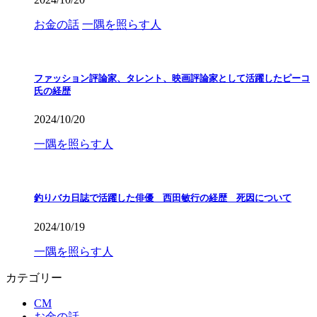
お金の話
一隅を照らす人
ファッション評論家、タレント、映画評論家として活躍したピーコ
氏の経歴
2024/10/20
一隅を照らす人
釣りバカ日誌で活躍した俳優 西田敏行の経歴 死因について
2024/10/19
一隅を照らす人
カテゴリー
CM
お金の話