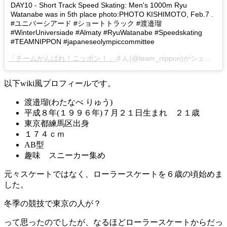
DAY10 - Short Track Speed Skating: Men's 1000m Ryu
Watanabe was in 5th place photo:PHOTO KISHIMOTO, Feb.7 .
#ユニバーシアード #ショートトラック #渡邉瑠
#WinterUniversiade #Almaty #RyuWatanabe #Speedskating
#TEAMNIPPON #japaneseolympiccommittee
「チームがんばれ！ニッポン！」
さん(@team_nippon)がシェアした投稿 -
以下wiki風プロフィールです。
渡邉瑠(わたなべ りゅう)
平成８年(１９９６年)７月２１日生まれ ２１歳
東京都練馬区出身
１７４ｃｍ
AB型
趣味 スニーカー集め
元々スケートではなく、ローラースケートを６歳の頃始めま
した。
冬季の競技で東京の人が？
って思ったのでしたが、なるほどローラースケートからだっ