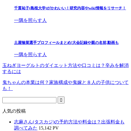
千貫祐子(島根大学)がかわいい！研究内容やwiki情報をリサーチ！
一隅を照らす人
土屋愉菜選手プロフィールまとめ!大会記録や親の名前,動画も
一隅を照らす人
玉ねぎヨーグルトのダイエット方法や口コミは？辛みを解消
するには
鬼ちゃんの本業は何？家族構成や鬼嫁と８人の子供について
も！
人気の投稿
志麻さん(タスカジ)の予約方法や料金は？出張料金も
調べてみた
15,142 PV