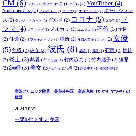
CM
(6)
YouTuber
(4)
docomo
(2)
Go To
(2)
DaiGo
(1)
YouTuber芸人
(2)
キャッシュレ
じゃがりこ
(1)
ウェア
(1)
オロナミンC
(1)
コロナ
(5)
ド
ス
(2)
グルメ
(2)
クレジットカード
(1)
ゴルフ
(1)
ラマ
(4)
不倫
(3)
メルカリ
(2)
予防
ブラトップ
(1)
ユニクロ
(1)
女優
(2)
俳優
(2)
場所
(2)
夫
(2)
全英女子オープン
(1)
多部未華子
(1)
彼氏
(8)
(5)
年収
(2)
彼女
(2)
死因
(2)
比較
星稜
(1)
書評
(1)
炎上
(3)
(2)
熱愛
(2)
竹内涼真
(2)
竹内結子
(2)
経歴
甲子園
(1)
結婚
(3)
美女
(3)
(2)
誰
(2)
美少女
(1)
超集中力
(1)
高校野球
(1)
高須クリニック院長 美容外科医 高須克弥（たかす かつや）の
経歴
2024/10/23
一隅を照らす人
美容