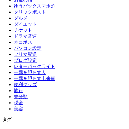
ゆうパックスマホ割
クリックポスト
グルメ
ダイエット
チケット
ドラマ関連
ネコポス
パソコン設定
フリマ配送
ブログ設定
レターパックライト
一隅を照らす人
一隅を照らす出来事
便利グッズ
旅行
未分類
税金
美容
タグ