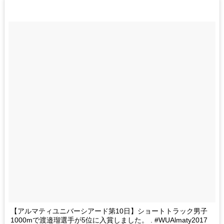
【アルマティユニバーシアード第10日】ショートトラック男子
1000mで渡邉瑠選手が5位に入賞しました。 . #WUAlmaty2017