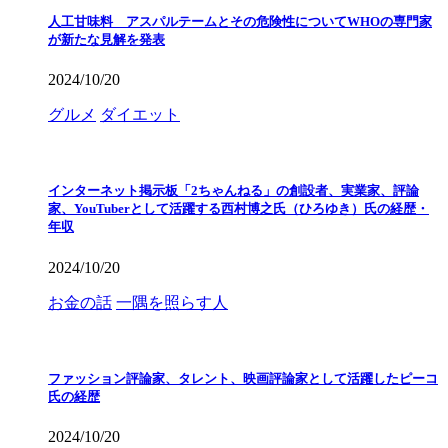
人工甘味料 アスパルテームとその危険性についてWHOの専門家
が新たな見解を発表
2024/10/20
グルメ
ダイエット
インターネット掲示板「2ちゃんねる」の創設者、実業家、評論
家、YouTuberとして活躍する西村博之氏（ひろゆき）氏の経歴・
年収
2024/10/20
お金の話
一隅を照らす人
ファッション評論家、タレント、映画評論家として活躍したピーコ
氏の経歴
2024/10/20