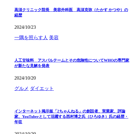
高須クリニック院長 美容外科医 高須克弥（たかす かつや）の
経歴
2024/10/23
一隅を照らす人
美容
人工甘味料 アスパルテームとその危険性についてWHOの専門家
が新たな見解を発表
2024/10/20
グルメ
ダイエット
インターネット掲示板「2ちゃんねる」の創設者、実業家、評論
家、YouTuberとして活躍する西村博之氏（ひろゆき）氏の経歴・
年収
2024/10/20