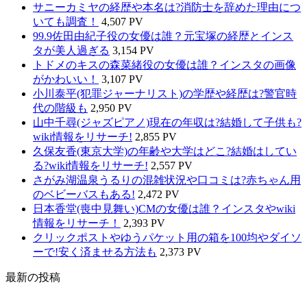
サニーカミヤの経歴や本名は?消防士を辞めた理由につ
いても調査！
4,507 PV
99.9佐田由紀子役の女優は誰？元宝塚の経歴とインス
タが美人過ぎる
3,154 PV
トドメのキスの森菜緒役の女優は誰？インスタの画像
がかわいい！
3,107 PV
小川泰平(犯罪ジャーナリスト)の学歴や経歴は?警官時
代の階級も
2,950 PV
山中千尋(ジャズピアノ)現在の年収は?結婚して子供も?
wiki情報をリサーチ!
2,855 PV
久保友香(東京大学)の年齢や大学はどこ?結婚はしてい
る?wiki情報をリサーチ!
2,557 PV
さがみ湖温泉うるりの混雑状況や口コミは?赤ちゃん用
のベビーバスもある!
2,472 PV
日本香堂(喪中見舞い)CMの女優は誰？インスタやwiki
情報をリサーチ！
2,393 PV
クリックポストやゆうパケット用の箱を100均やダイソ
ーで!安く済ませる方法も
2,373 PV
最新の投稿