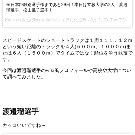
全日本距離別選手権まであと29日！本日は立教大学の2人、渡邉
瑠選手、松山雛子選手！
Kei Nara
さん(@nara.kei)がシェアした投稿 -
8月 3, 2017 at 7:52午前 PDT
スピードスケートのショートトラックは１周１１１．１２ｍ
という短い距離のトラックを４人(５００ｍ、１０００ｍ)ま
たは６人（１５００ｍ）でタイムではなく順位を争う競技で
す。
今回は渡邉瑠選手のwiki風プロフィールや高校や大学につい
て調べてみました。
渡邉瑠選手
カッコいいですね～