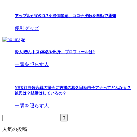
アップルがiOS13.7を提供開始、コロナ接触を自動で通知
便利グッズ
賢人(恋んトス)本名や出身、プロフィールは?
一隅を照らす人
NHK紅白歌合戦の司会に抜擢の和久田麻由子アナってどんな人？
彼氏は？結婚はしているの？
一隅を照らす人
人気の投稿