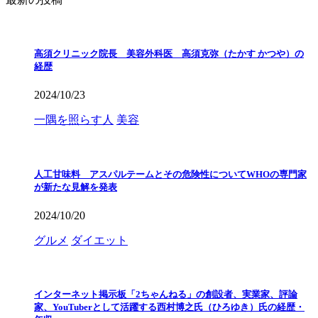
高須クリニック院長 美容外科医 高須克弥（たかす かつや）の
経歴
2024/10/23
一隅を照らす人
美容
人工甘味料 アスパルテームとその危険性についてWHOの専門家
が新たな見解を発表
2024/10/20
グルメ
ダイエット
インターネット掲示板「2ちゃんねる」の創設者、実業家、評論
家、YouTuberとして活躍する西村博之氏（ひろゆき）氏の経歴・