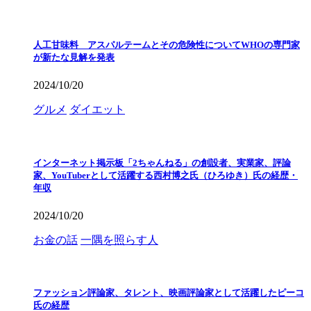
人工甘味料 アスパルテームとその危険性についてWHOの専門家
が新たな見解を発表
2024/10/20
グルメ
ダイエット
インターネット掲示板「2ちゃんねる」の創設者、実業家、評論
家、YouTuberとして活躍する西村博之氏（ひろゆき）氏の経歴・
年収
2024/10/20
お金の話
一隅を照らす人
ファッション評論家、タレント、映画評論家として活躍したピーコ
氏の経歴