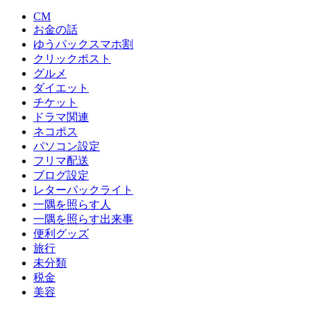
CM
お金の話
ゆうパックスマホ割
クリックポスト
グルメ
ダイエット
チケット
ドラマ関連
ネコポス
パソコン設定
フリマ配送
ブログ設定
レターパックライト
一隅を照らす人
一隅を照らす出来事
便利グッズ
旅行
未分類
税金
美容