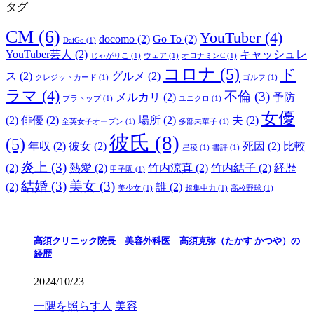
タグ
CM
(6)
YouTuber
(4)
docomo
(2)
Go To
(2)
DaiGo
(1)
YouTuber芸人
(2)
キャッシュレ
じゃがりこ
(1)
ウェア
(1)
オロナミンC
(1)
コロナ
(5)
ド
ス
(2)
グルメ
(2)
クレジットカード
(1)
ゴルフ
(1)
ラマ
(4)
不倫
(3)
メルカリ
(2)
予防
ブラトップ
(1)
ユニクロ
(1)
女優
(2)
俳優
(2)
場所
(2)
夫
(2)
全英女子オープン
(1)
多部未華子
(1)
彼氏
(8)
(5)
年収
(2)
彼女
(2)
死因
(2)
比較
星稜
(1)
書評
(1)
炎上
(3)
(2)
熱愛
(2)
竹内涼真
(2)
竹内結子
(2)
経歴
甲子園
(1)
結婚
(3)
美女
(3)
(2)
誰
(2)
美少女
(1)
超集中力
(1)
高校野球
(1)
高須クリニック院長 美容外科医 高須克弥（たかす かつや）の
経歴
2024/10/23
一隅を照らす人
美容