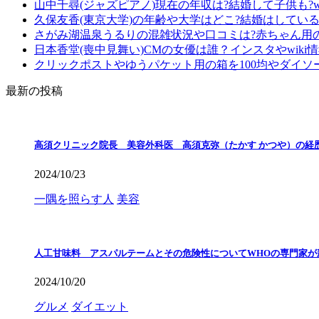
山中千尋(ジャズピアノ)現在の年収は?結婚して子供も?wi
久保友香(東京大学)の年齢や大学はどこ?結婚はしている?
さがみ湖温泉うるりの混雑状況や口コミは?赤ちゃん用
日本香堂(喪中見舞い)CMの女優は誰？インスタやwiki
クリックポストやゆうパケット用の箱を100均やダイソ
最新の投稿
高須クリニック院長 美容外科医 高須克弥（たかす かつや）の経
2024/10/23
一隅を照らす人
美容
人工甘味料 アスパルテームとその危険性についてWHOの専門家が
2024/10/20
グルメ
ダイエット