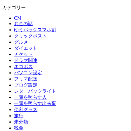
カテゴリー
CM
お金の話
ゆうパックスマホ割
クリックポスト
グルメ
ダイエット
チケット
ドラマ関連
ネコポス
パソコン設定
フリマ配送
ブログ設定
レターパックライト
一隅を照らす人
一隅を照らす出来事
便利グッズ
旅行
未分類
税金