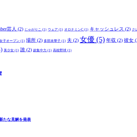
uber芸人
(2)
キャッシュレス
(2)
じゃがりこ
(1)
ウェア
(1)
オロナミンC
(1)
ク
女優
(5)
場所
(2)
夫
(2)
年収
(2)
彼女
(
女子オープン
(1)
多部未華子
(1)
)
誰
(2)
美少女
(1)
超集中力
(1)
高校野球
(1)
歴
新たな見解を発表