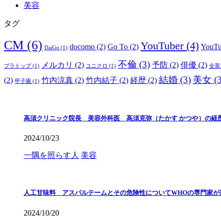
美容
タグ
CM
(6)
YouTuber
(4)
docomo
(2)
Go To
(2)
YouT
DaiGo
(1)
不倫
(3)
メルカリ
(2)
予防
(2)
俳優
(2)
ブラトップ
(1)
ユニクロ
(1)
全英
結婚
(3)
美女
(3
(2)
竹内涼真
(2)
竹内結子
(2)
経歴
(2)
甲子園
(1)
高須クリニック院長 美容外科医 高須克弥（たかす かつや）の経
2024/10/23
一隅を照らす人
美容
人工甘味料 アスパルテームとその危険性についてWHOの専門家が
2024/10/20