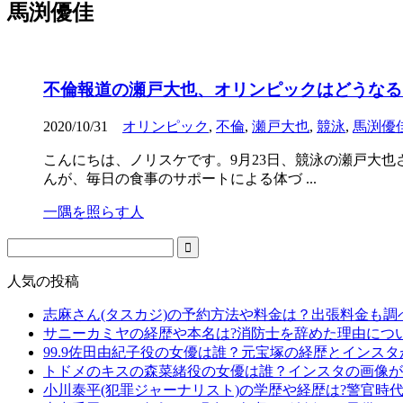
馬渕優佳
不倫報道の瀬戸大也、オリンピックはどうなる
2020/10/31
オリンピック
,
不倫
,
瀬戸大也
,
競泳
,
馬渕優
こんにちは、ノリスケです。9月23日、競泳の瀬戸大
んが、毎日の食事のサポートによる体づ ...
一隅を照らす人
人気の投稿
志麻さん(タスカジ)の予約方法や料金は？出張料金も調
サニーカミヤの経歴や本名は?消防士を辞めた理由につ
99.9佐田由紀子役の女優は誰？元宝塚の経歴とインス
トドメのキスの森菜緒役の女優は誰？インスタの画像が
小川泰平(犯罪ジャーナリスト)の学歴や経歴は?警官時