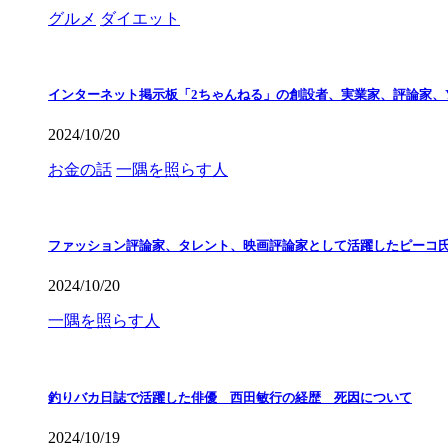
グルメ
ダイエット
インターネット掲示板「2ちゃんねる」の創設者、実業家、評論家、Y
2024/10/20
お金の話
一隅を照らす人
ファッション評論家、タレント、映画評論家として活躍したピーコ
2024/10/20
一隅を照らす人
釣りバカ日誌で活躍した俳優 西田敏行の経歴 死因について
2024/10/19