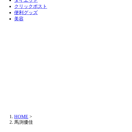
ダイエット
クリックポスト
便利グッズ
美容
HOME
>
馬渕優佳