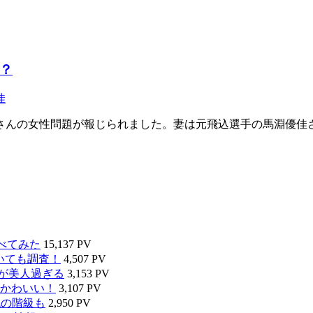
？
佳
也さんの女性問題が報じられました。妻は元飛込選手の馬淵優
べてみた
15,137 PV
いても調査！
4,507 PV
タが美人過ぎる
3,153 PV
かわいい！
3,107 PV
代の階級も
2,950 PV