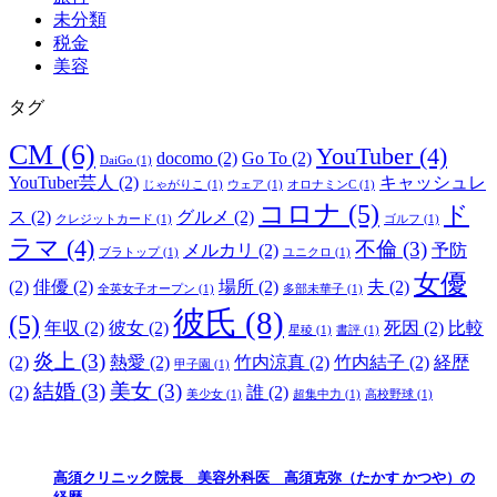
未分類
税金
美容
タグ
CM
(6)
YouTuber
(4)
docomo
(2)
Go To
(2)
DaiGo
(1)
YouTuber芸人
(2)
キャッシュレ
じゃがりこ
(1)
ウェア
(1)
オロナミンC
(1)
コロナ
(5)
ド
ス
(2)
グルメ
(2)
クレジットカード
(1)
ゴルフ
(1)
ラマ
(4)
不倫
(3)
メルカリ
(2)
予防
ブラトップ
(1)
ユニクロ
(1)
女優
(2)
俳優
(2)
場所
(2)
夫
(2)
全英女子オープン
(1)
多部未華子
(1)
彼氏
(8)
(5)
年収
(2)
彼女
(2)
死因
(2)
比較
星稜
(1)
書評
(1)
炎上
(3)
(2)
熱愛
(2)
竹内涼真
(2)
竹内結子
(2)
経歴
甲子園
(1)
結婚
(3)
美女
(3)
(2)
誰
(2)
美少女
(1)
超集中力
(1)
高校野球
(1)
高須クリニック院長 美容外科医 高須克弥（たかす かつや）の