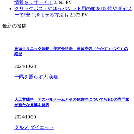
情報をリサーチ！
2,393 PV
クリックポストやゆうパケット用の箱を100均やダイソ
ーで!安く済ませる方法も
2,373 PV
最新の投稿
高須クリニック院長 美容外科医 高須克弥（たかす かつや）の
経歴
2024/10/23
一隅を照らす人
美容
人工甘味料 アスパルテームとその危険性についてWHOの専門家
が新たな見解を発表
2024/10/20
グルメ
ダイエット