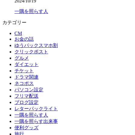
2024/10/19
一隅を照らす人
カテゴリー
CM
お金の話
ゆうパックスマホ割
クリックポスト
グルメ
ダイエット
チケット
ドラマ関連
ネコポス
パソコン設定
フリマ配送
ブログ設定
レターパックライト
一隅を照らす人
一隅を照らす出来事
便利グッズ
旅行