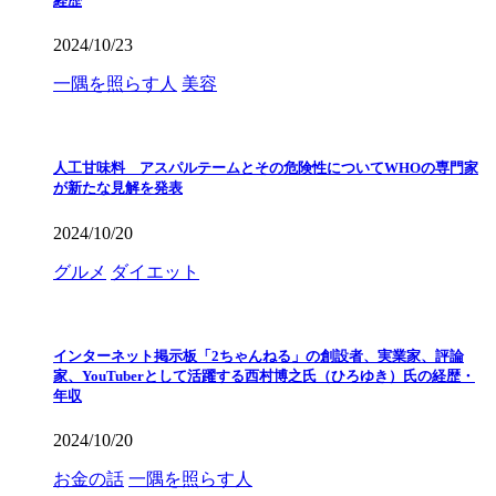
経歴
2024/10/23
一隅を照らす人
美容
人工甘味料 アスパルテームとその危険性についてWHOの専門家
が新たな見解を発表
2024/10/20
グルメ
ダイエット
インターネット掲示板「2ちゃんねる」の創設者、実業家、評論
家、YouTuberとして活躍する西村博之氏（ひろゆき）氏の経歴・
年収
2024/10/20
お金の話
一隅を照らす人