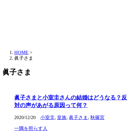
HOME
>
眞子さま
眞子さま
眞子さまと小室圭さんの結婚はどうなる？反
対の声があがる原因って何？
2020/12/20
小室圭
,
皇族
,
眞子さま
,
秋篠宮
一隅を照らす人