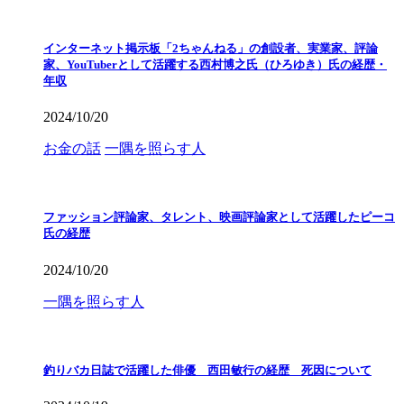
インターネット掲示板「2ちゃんねる」の創設者、実業家、評論
家、YouTuberとして活躍する西村博之氏（ひろゆき）氏の経歴・
年収
2024/10/20
お金の話
一隅を照らす人
ファッション評論家、タレント、映画評論家として活躍したピーコ
氏の経歴
2024/10/20
一隅を照らす人
釣りバカ日誌で活躍した俳優 西田敏行の経歴 死因について