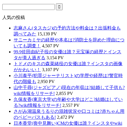
人気の投稿
志麻さん(タスカジ)の予約方法や料金は？出張料金も
調べてみた
15,139 PV
サニーカミヤの経歴や本名は?消防士を辞めた理由につ
いても調査！
4,507 PV
99.9佐田由紀子役の女優は誰？元宝塚の経歴とインス
タが美人過ぎる
3,154 PV
トドメのキスの森菜緒役の女優は誰？インスタの画像
がかわいい！
3,107 PV
小川泰平(犯罪ジャーナリスト)の学歴や経歴は?警官時
代の階級も
2,950 PV
山中千尋(ジャズピアノ)現在の年収は?結婚して子供も?
wiki情報をリサーチ!
2,855 PV
久保友香(東京大学)の年齢や大学はどこ?結婚はしてい
る?wiki情報をリサーチ!
2,557 PV
さがみ湖温泉うるりの混雑状況や口コミは?赤ちゃん用
のベビーバスもある!
2,472 PV
日本香堂(喪中見舞い)CMの女優は誰？インスタやwiki