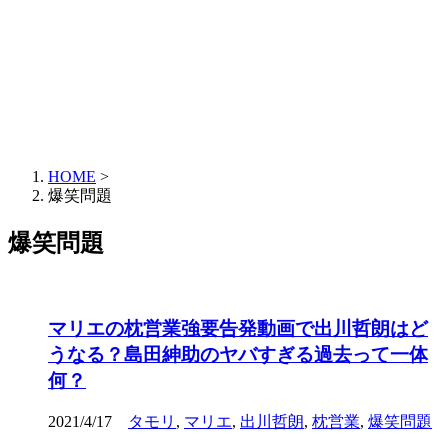
HOME
>
爆笑問題
爆笑問題
マリエの枕営業強要告発動画で出川哲朗はど
うなる？島田紳助のヤバすぎる過去って一体
何？
2021/4/17
タモリ
,
マリエ
,
出川哲朗
,
枕営業
,
爆笑問題