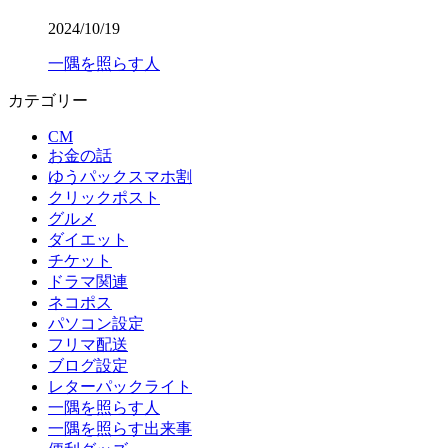
2024/10/19
一隅を照らす人
カテゴリー
CM
お金の話
ゆうパックスマホ割
クリックポスト
グルメ
ダイエット
チケット
ドラマ関連
ネコポス
パソコン設定
フリマ配送
ブログ設定
レターパックライト
一隅を照らす人
一隅を照らす出来事