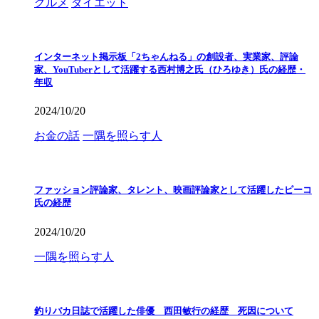
グルメ
ダイエット
インターネット掲示板「2ちゃんねる」の創設者、実業家、評論
家、YouTuberとして活躍する西村博之氏（ひろゆき）氏の経歴・
年収
2024/10/20
お金の話
一隅を照らす人
ファッション評論家、タレント、映画評論家として活躍したピーコ
氏の経歴
2024/10/20
一隅を照らす人
釣りバカ日誌で活躍した俳優 西田敏行の経歴 死因について