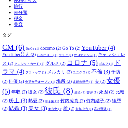
便利グッズ
旅行
未分類
税金
美容
タグ
CM
(6)
YouTuber
(4)
docomo
(2)
Go To
(2)
DaiGo
(1)
YouTuber芸人
(2)
キャッシュレ
じゃがりこ
(1)
ウェア
(1)
オロナミンC
(1)
コロナ
(5)
ド
ス
(2)
グルメ
(2)
クレジットカード
(1)
ゴルフ
(1)
ラマ
(4)
不倫
(3)
メルカリ
(2)
予防
ブラトップ
(1)
ユニクロ
(1)
女優
(2)
俳優
(2)
場所
(2)
夫
(2)
全英女子オープン
(1)
多部未華子
(1)
彼氏
(8)
(5)
年収
(2)
彼女
(2)
死因
(2)
比較
星稜
(1)
書評
(1)
炎上
(3)
(2)
熱愛
(2)
竹内涼真
(2)
竹内結子
(2)
経歴
甲子園
(1)
結婚
(3)
美女
(3)
(2)
誰
(2)
美少女
(1)
超集中力
(1)
高校野球
(1)