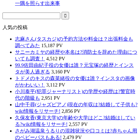
一隅を照らす出来事
人気の投稿
志麻さん(タスカジ)の予約方法や料金は？出張料金も
調べてみた
15,187 PV
サニーカミヤの経歴や本名は?消防士を辞めた理由につ
いても調査！
4,512 PV
99.9佐田由紀子役の女優は誰？元宝塚の経歴とインス
タが美人過ぎる
3,160 PV
トドメのキスの森菜緒役の女優は誰？インスタの画像
がかわいい！
3,112 PV
小川泰平(犯罪ジャーナリスト)の学歴や経歴は?警官時
代の階級も
2,951 PV
山中千尋(ジャズピアノ)現在の年収は?結婚して子供も?
wiki情報をリサーチ!
2,856 PV
久保友香(東京大学)の年齢や大学はどこ?結婚はしてい
る?wiki情報をリサーチ!
2,557 PV
さがみ湖温泉うるりの混雑状況や口コミは?赤ちゃん用
のベビーバスもある!
2,479 PV