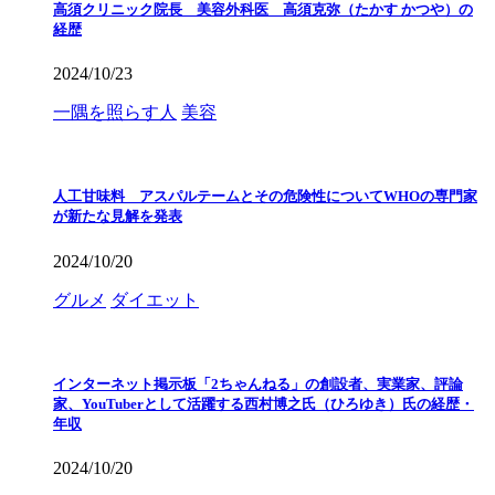
高須クリニック院長 美容外科医 高須克弥（たかす かつや）の
経歴
2024/10/23
一隅を照らす人
美容
人工甘味料 アスパルテームとその危険性についてWHOの専門家
が新たな見解を発表
2024/10/20
グルメ
ダイエット
インターネット掲示板「2ちゃんねる」の創設者、実業家、評論
家、YouTuberとして活躍する西村博之氏（ひろゆき）氏の経歴・
年収
2024/10/20