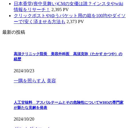
日本香堂(喪中見舞い)CMの女優は誰？インスタやwiki
情報をリサーチ！
2,395 PV
クリックポストやゆうパケット用の箱を100均やダイソ
ーで!安く済ませる方法も
2,373 PV
最新の投稿
高須クリニック院長 美容外科医 高須克弥（たかす かつや）の
経歴
2024/10/23
一隅を照らす人
美容
人工甘味料 アスパルテームとその危険性についてWHOの専門家
が新たな見解を発表
2024/10/20