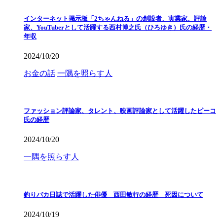
インターネット掲示板「2ちゃんねる」の創設者、実業家、評論
家、YouTuberとして活躍する西村博之氏（ひろゆき）氏の経歴・
年収
2024/10/20
お金の話
一隅を照らす人
ファッション評論家、タレント、映画評論家として活躍したピーコ
氏の経歴
2024/10/20
一隅を照らす人
釣りバカ日誌で活躍した俳優 西田敏行の経歴 死因について
2024/10/19