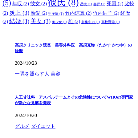
彼氏
(8)
(5)
年収
(2)
彼女
(2)
死因
(2)
比較
星稜
(1)
書評
(1)
炎上
(3)
(2)
熱愛
(2)
竹内涼真
(2)
竹内結子
(2)
経歴
甲子園
(1)
結婚
(3)
美女
(3)
(2)
誰
(2)
美少女
(1)
超集中力
(1)
高校野球
(1)
高須クリニック院長 美容外科医 高須克弥（たかす かつや）の
経歴
2024/10/23
一隅を照らす人
美容
人工甘味料 アスパルテームとその危険性についてWHOの専門家
が新たな見解を発表
2024/10/20
グルメ
ダイエット