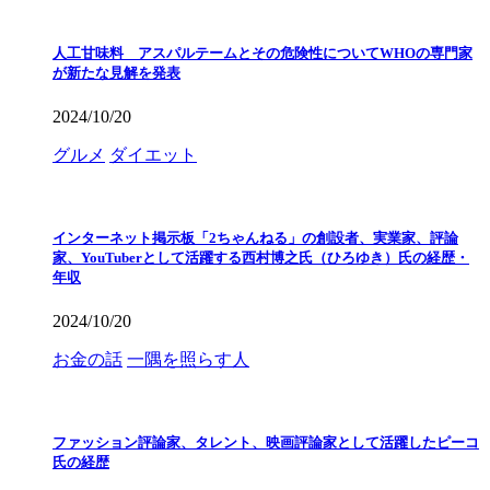
人工甘味料 アスパルテームとその危険性についてWHOの専門家
が新たな見解を発表
2024/10/20
グルメ
ダイエット
インターネット掲示板「2ちゃんねる」の創設者、実業家、評論
家、YouTuberとして活躍する西村博之氏（ひろゆき）氏の経歴・
年収
2024/10/20
お金の話
一隅を照らす人
ファッション評論家、タレント、映画評論家として活躍したピーコ
氏の経歴