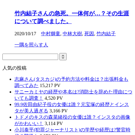
竹内結子さんの急死。一体何が…？その生涯
について調べました。
2020/10/17
中村獅童
,
中林大樹
,
死因
,
竹内結子
一隅を照らす人
人気の投稿
志麻さん(タスカジ)の予約方法や料金は？出張料金も
調べてみた
15,217 PV
サニーカミヤの経歴や本名は?消防士を辞めた理由につ
いても調査！
4,520 PV
99.9佐田由紀子役の女優は誰？元宝塚の経歴とインス
タが美人過ぎる
3,166 PV
トドメのキスの森菜緒役の女優は誰？インスタの画像
がかわいい！
3,114 PV
小川泰平(犯罪ジャーナリスト)の学歴や経歴は?警官時