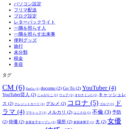
パソコン設定
フリマ配送
ブログ設定
レターパックライト
一隅を照らす人
一隅を照らす出来事
便利グッズ
旅行
未分類
税金
美容
タグ
CM
(6)
YouTuber
(4)
docomo
(2)
Go To
(2)
DaiGo
(1)
YouTuber芸人
(2)
キャッシュレ
じゃがりこ
(1)
ウェア
(1)
オロナミンC
(1)
コロナ
(5)
ド
ス
(2)
グルメ
(2)
クレジットカード
(1)
ゴルフ
(1)
ラマ
(4)
不倫
(3)
メルカリ
(2)
予防
ブラトップ
(1)
ユニクロ
(1)
女優
(2)
俳優
(2)
場所
(2)
夫
(2)
全英女子オープン
(1)
多部未華子
(1)