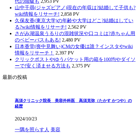
代の階級も
2,953 PV
山中千尋(ジャズピアノ)現在の年収は?結婚して子供も?
wiki情報をリサーチ!
2,858 PV
久保友香(東京大学)の年齢や大学はどこ?結婚はしてい
る?wiki情報をリサーチ!
2,562 PV
さがみ湖温泉うるりの混雑状況や口コミは?赤ちゃん用
のベビーバスもある!
2,480 PV
日本香堂(喪中見舞い)CMの女優は誰？インスタやwiki
情報をリサーチ！
2,397 PV
クリックポストやゆうパケット用の箱を100均やダイソ
ーで!安く済ませる方法も
2,375 PV
最新の投稿
高須クリニック院長 美容外科医 高須克弥（たかす かつや）の
経歴
2024/10/23
一隅を照らす人
美容