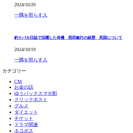
2024/10/20
一隅を照らす人
釣りバカ日誌で活躍した俳優 西田敏行の経歴 死因について
2024/10/19
一隅を照らす人
カテゴリー
CM
お金の話
ゆうパックスマホ割
クリックポスト
グルメ
ダイエット
チケット
ドラマ関連
ネコポス