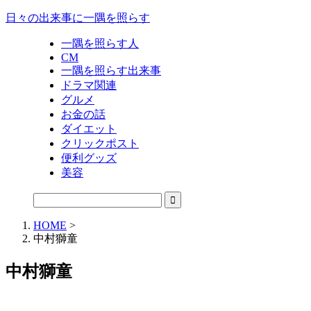
日々の出来事に一隅を照らす
一隅を照らす人
CM
一隅を照らす出来事
ドラマ関連
グルメ
お金の話
ダイエット
クリックポスト
便利グッズ
美容
HOME
>
中村獅童
中村獅童