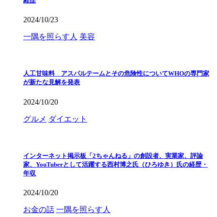
経歴
2024/10/23
一隅を照らす人
美容
人工甘味料 アスパルテームとその危険性についてWHOの専門家
が新たな見解を発表
2024/10/20
グルメ
ダイエット
インターネット掲示板「2ちゃんねる」の創設者、実業家、評論
家、YouTuberとして活躍する西村博之氏（ひろゆき）氏の経歴・
年収
2024/10/20
お金の話
一隅を照らす人