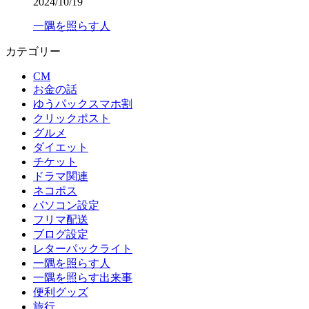
2024/10/19
一隅を照らす人
カテゴリー
CM
お金の話
ゆうパックスマホ割
クリックポスト
グルメ
ダイエット
チケット
ドラマ関連
ネコポス
パソコン設定
フリマ配送
ブログ設定
レターパックライト
一隅を照らす人
一隅を照らす出来事
便利グッズ
旅行