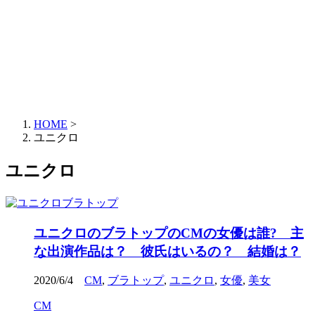
HOME
>
ユニクロ
ユニクロ
ユニクロのブラトップのCMの女優は誰? 主
な出演作品は？ 彼氏はいるの？ 結婚は？
2020/6/4
CM
,
ブラトップ
,
ユニクロ
,
女優
,
美女
CM