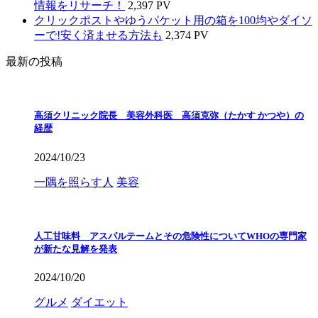
情報をリサーチ！
2,397 PV
クリックポストやゆうパケット用の箱を100均やダイソ
ーで!安く済ませる方法も
2,374 PV
最新の投稿
高須クリニック院長 美容外科医 高須克弥（たかす かつや）の
経歴
2024/10/23
一隅を照らす人
美容
人工甘味料 アスパルテームとその危険性についてWHOの専門家
が新たな見解を発表
2024/10/20
グルメ
ダイエット