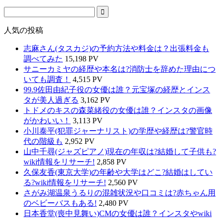
人気の投稿
志麻さん(タスカジ)の予約方法や料金は？出張料金も
調べてみた
15,198 PV
サニーカミヤの経歴や本名は?消防士を辞めた理由につ
いても調査！
4,515 PV
99.9佐田由紀子役の女優は誰？元宝塚の経歴とインス
タが美人過ぎる
3,162 PV
トドメのキスの森菜緒役の女優は誰？インスタの画像
がかわいい！
3,113 PV
小川泰平(犯罪ジャーナリスト)の学歴や経歴は?警官時
代の階級も
2,952 PV
山中千尋(ジャズピアノ)現在の年収は?結婚して子供も?
wiki情報をリサーチ!
2,858 PV
久保友香(東京大学)の年齢や大学はどこ?結婚はしてい
る?wiki情報をリサーチ!
2,560 PV
さがみ湖温泉うるりの混雑状況や口コミは?赤ちゃん用
のベビーバスもある!
2,480 PV
日本香堂(喪中見舞い)CMの女優は誰？インスタやwiki