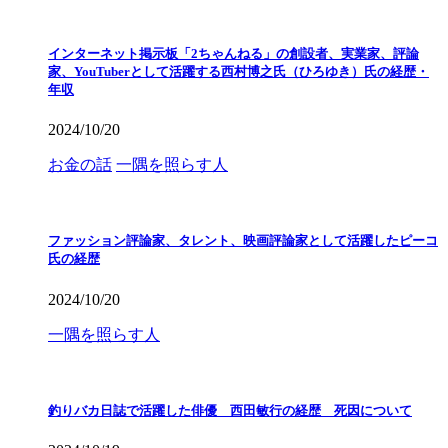
インターネット掲示板「2ちゃんねる」の創設者、実業家、評論
家、YouTuberとして活躍する西村博之氏（ひろゆき）氏の経歴・
年収
2024/10/20
お金の話
一隅を照らす人
ファッション評論家、タレント、映画評論家として活躍したピーコ
氏の経歴
2024/10/20
一隅を照らす人
釣りバカ日誌で活躍した俳優 西田敏行の経歴 死因について