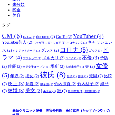
未分類
税金
美容
タグ
CM
(6)
YouTuber
(4)
docomo
(2)
Go To
(2)
DaiGo
(1)
YouTuber芸人
(2)
キャッシュレ
じゃがりこ
(1)
ウェア
(1)
オロナミンC
(1)
コロナ
(5)
ド
ス
(2)
グルメ
(2)
クレジットカード
(1)
ゴルフ
(1)
ラマ
(4)
不倫
(3)
メルカリ
(2)
予防
ブラトップ
(1)
ユニクロ
(1)
女優
(2)
俳優
(2)
場所
(2)
夫
(2)
全英女子オープン
(1)
多部未華子
(1)
彼氏
(8)
(5)
年収
(2)
彼女
(2)
死因
(2)
比較
星稜
(1)
書評
(1)
炎上
(3)
(2)
熱愛
(2)
竹内涼真
(2)
竹内結子
(2)
経歴
甲子園
(1)
結婚
(3)
美女
(3)
(2)
誰
(2)
美少女
(1)
超集中力
(1)
高校野球
(1)
高須クリニック院長 美容外科医 高須克弥（たかす かつや）の