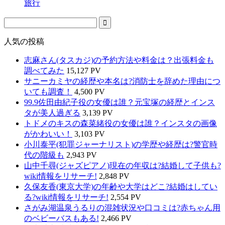
旅行
人気の投稿
志麻さん(タスカジ)の予約方法や料金は？出張料金も
調べてみた
15,127 PV
サニーカミヤの経歴や本名は?消防士を辞めた理由につ
いても調査！
4,500 PV
99.9佐田由紀子役の女優は誰？元宝塚の経歴とインス
タが美人過ぎる
3,139 PV
トドメのキスの森菜緒役の女優は誰？インスタの画像
がかわいい！
3,103 PV
小川泰平(犯罪ジャーナリスト)の学歴や経歴は?警官時
代の階級も
2,943 PV
山中千尋(ジャズピアノ)現在の年収は?結婚して子供も?
wiki情報をリサーチ!
2,848 PV
久保友香(東京大学)の年齢や大学はどこ?結婚はしてい
る?wiki情報をリサーチ!
2,554 PV
さがみ湖温泉うるりの混雑状況や口コミは?赤ちゃん用
のベビーバスもある!
2,466 PV