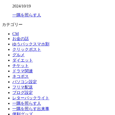
2024/10/19
一隅を照らす人
カテゴリー
CM
お金の話
ゆうパックスマホ割
クリックポスト
グルメ
ダイエット
チケット
ドラマ関連
ネコポス
パソコン設定
フリマ配送
ブログ設定
レターパックライト
一隅を照らす人
一隅を照らす出来事
便利グッズ