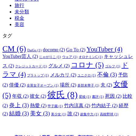
旅行
未分類
税金
美容
タグ
CM
(6)
YouTuber
(4)
docomo
(2)
Go To
(2)
DaiGo
(1)
YouTuber芸人
(2)
キャッシュレ
じゃがりこ
(1)
ウェア
(1)
オロナミンC
(1)
コロナ
(5)
ド
ス
(2)
グルメ
(2)
クレジットカード
(1)
ゴルフ
(1)
ラマ
(4)
不倫
(3)
メルカリ
(2)
予防
ブラトップ
(1)
ユニクロ
(1)
女優
(2)
俳優
(2)
場所
(2)
夫
(2)
全英女子オープン
(1)
多部未華子
(1)
彼氏
(8)
(5)
年収
(2)
彼女
(2)
死因
(2)
比較
星稜
(1)
書評
(1)
炎上
(3)
(2)
熱愛
(2)
竹内涼真
(2)
竹内結子
(2)
経歴
甲子園
(1)
結婚
(3)
美女
(3)
(2)
誰
(2)
美少女
(1)
超集中力
(1)
高校野球
(1)