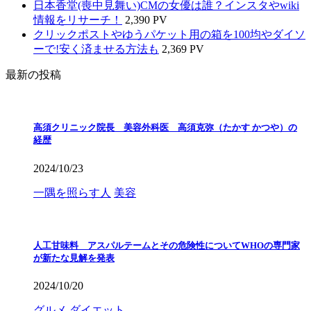
日本香堂(喪中見舞い)CMの女優は誰？インスタやwiki
情報をリサーチ！
2,390 PV
クリックポストやゆうパケット用の箱を100均やダイソ
ーで!安く済ませる方法も
2,369 PV
最新の投稿
高須クリニック院長 美容外科医 高須克弥（たかす かつや）の
経歴
2024/10/23
一隅を照らす人
美容
人工甘味料 アスパルテームとその危険性についてWHOの専門家
が新たな見解を発表
2024/10/20
グルメ
ダイエット