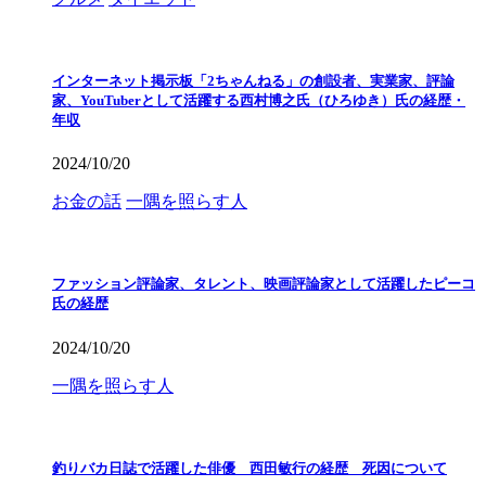
インターネット掲示板「2ちゃんねる」の創設者、実業家、評論
家、YouTuberとして活躍する西村博之氏（ひろゆき）氏の経歴・
年収
2024/10/20
お金の話
一隅を照らす人
ファッション評論家、タレント、映画評論家として活躍したピーコ
氏の経歴
2024/10/20
一隅を照らす人
釣りバカ日誌で活躍した俳優 西田敏行の経歴 死因について