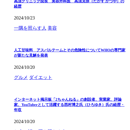
高須クリニック院長 美容外科医 高須克弥（たかす かつや）の
経歴
2024/10/23
一隅を照らす人
美容
人工甘味料 アスパルテームとその危険性についてWHOの専門家
が新たな見解を発表
2024/10/20
グルメ
ダイエット
インターネット掲示板「2ちゃんねる」の創設者、実業家、評論
家、YouTuberとして活躍する西村博之氏（ひろゆき）氏の経歴・
年収
2024/10/20