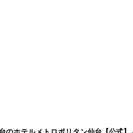
宮城仙台のホテルメトロポリタン仙台【公式】 - http___s