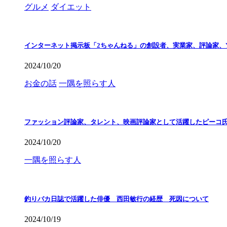
グルメ
ダイエット
インターネット掲示板「2ちゃんねる」の創設者、実業家、評論家、Y
2024/10/20
お金の話
一隅を照らす人
ファッション評論家、タレント、映画評論家として活躍したピーコ
2024/10/20
一隅を照らす人
釣りバカ日誌で活躍した俳優 西田敏行の経歴 死因について
2024/10/19