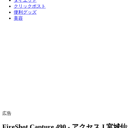
ダイエット
クリックポスト
便利グッズ
美容
広告
FireShot Capture 490 - アクセス I 