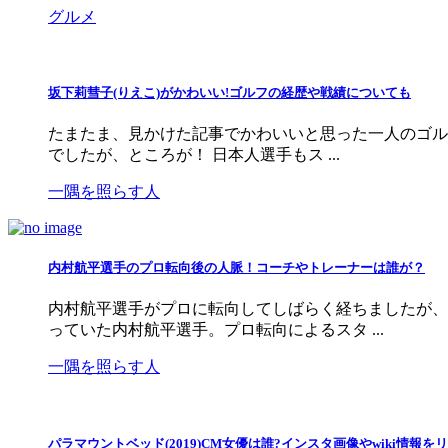
グルメ
坂下莉彗子(りえこ)がかわいい!ゴルフの経歴や戦績についても
たまたま、見かけた記事でかわいいと思った一人のゴル
でしたが、ところが！ 日本人選手もス ...
一隅を照らす人
内村航平選手のプロ転向後の人脈！コーチやトレーナーは誰が？
内村航平選手がプロに転向してしばらく経ちましたが、
っていた内村航平選手。プロ転向によるスタ ...
一隅を照らす人
パラマウントベッド(2019)CM女優は誰?インスタ画像やwiki情報をリ