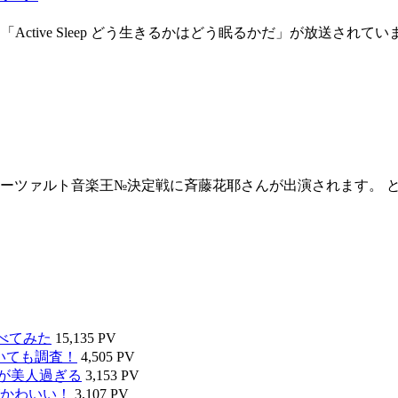
Active Sleep どう生きるかはどう眠るかだ」が放送され
eモーツァルト音楽王№決定戦に斉藤花耶さんが出演されます。 とっ
べてみた
15,135 PV
いても調査！
4,505 PV
タが美人過ぎる
3,153 PV
かわいい！
3,107 PV