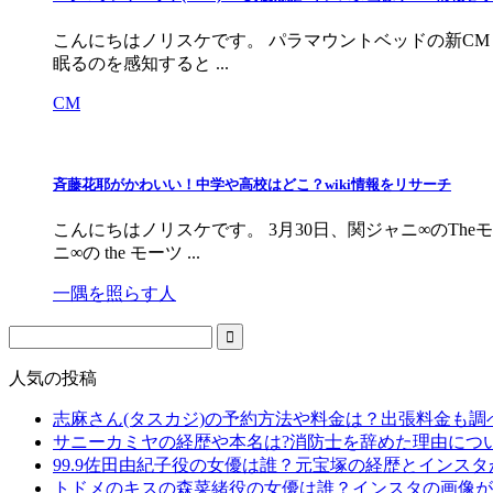
こんにちはノリスケです。 パラマウントベッドの新CM 「
眠るのを感知すると ...
CM
斉藤花耶がかわいい！中学や高校はどこ？wiki情報をリサーチ
こんにちはノリスケです。 3月30日、関ジャニ∞のTh
ニ∞の the モーツ ...
一隅を照らす人
人気の投稿
志麻さん(タスカジ)の予約方法や料金は？出張料金も調
サニーカミヤの経歴や本名は?消防士を辞めた理由につ
99.9佐田由紀子役の女優は誰？元宝塚の経歴とインス
トドメのキスの森菜緒役の女優は誰？インスタの画像が