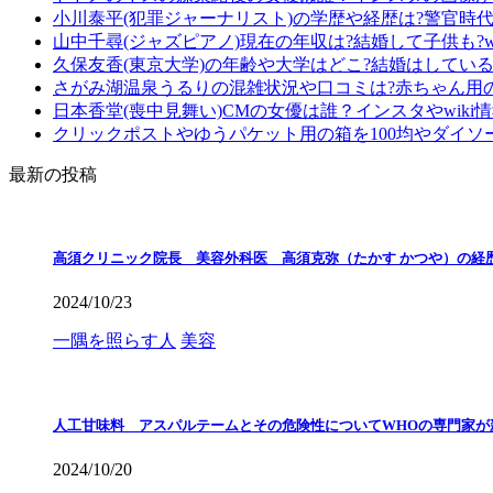
小川泰平(犯罪ジャーナリスト)の学歴や経歴は?警官時
山中千尋(ジャズピアノ)現在の年収は?結婚して子供も?wi
久保友香(東京大学)の年齢や大学はどこ?結婚はしている?
さがみ湖温泉うるりの混雑状況や口コミは?赤ちゃん用
日本香堂(喪中見舞い)CMの女優は誰？インスタやwiki
クリックポストやゆうパケット用の箱を100均やダイソ
最新の投稿
高須クリニック院長 美容外科医 高須克弥（たかす かつや）の経
2024/10/23
一隅を照らす人
美容
人工甘味料 アスパルテームとその危険性についてWHOの専門家が
2024/10/20