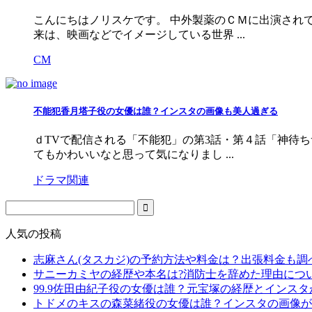
こんにちはノリスケです。 中外製薬のＣＭに出演され
来は、映画などでイメージしている世界 ...
CM
不能犯香月塔子役の女優は誰？インスタの画像も美人過ぎる
ｄTVで配信される「不能犯」の第3話・第４話「神待
てもかわいいなと思って気になりまし ...
ドラマ関連
人気の投稿
志麻さん(タスカジ)の予約方法や料金は？出張料金も調
サニーカミヤの経歴や本名は?消防士を辞めた理由につ
99.9佐田由紀子役の女優は誰？元宝塚の経歴とインス
トドメのキスの森菜緒役の女優は誰？インスタの画像が