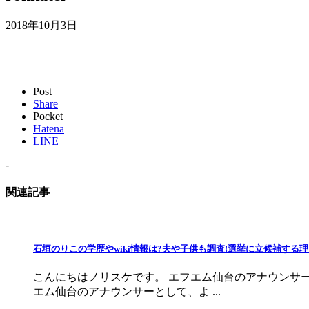
2018年10月3日
Post
Share
Pocket
Hatena
LINE
-
関連記事
石垣のりこの学歴やwiki情報は?夫や子供も調査!選挙に立候補する
こんにちはノリスケです。 エフエム仙台のアナウンサー
エム仙台のアナウンサーとして、よ ...