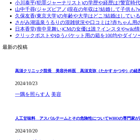
小川泰平(犯罪ジャーナリスト)の学歴や経歴は?警官時
山中千尋(ジャズピアノ)現在の年収は?結婚して子供も?wi
久保友香(東京大学)の年齢や大学はどこ?結婚はしている?
さがみ湖温泉うるりの混雑状況や口コミは?赤ちゃん用
日本香堂(喪中見舞い)CMの女優は誰？インスタやwiki
クリックポストやゆうパケット用の箱を100均やダイソ
最新の投稿
高須クリニック院長 美容外科医 高須克弥（たかす かつや）の経
2024/10/23
一隅を照らす人
美容
人工甘味料 アスパルテームとその危険性についてWHOの専門家が
2024/10/20