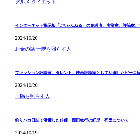
グルメ
ダイエット
インターネット掲示板「2ちゃんねる」の創設者、実業家、評論家、Y
2024/10/20
お金の話
一隅を照らす人
ファッション評論家、タレント、映画評論家として活躍したピーコ
2024/10/20
一隅を照らす人
釣りバカ日誌で活躍した俳優 西田敏行の経歴 死因について
2024/10/19