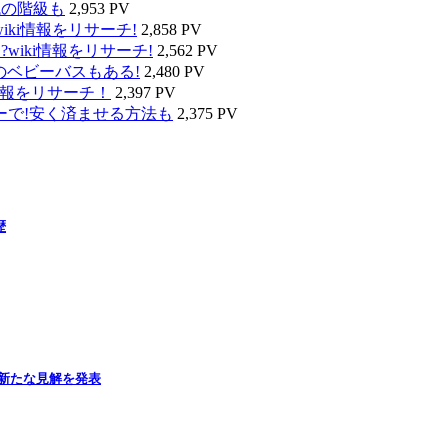
代の階級も
2,953 PV
ki情報をリサーチ!
2,858 PV
wiki情報をリサーチ!
2,562 PV
のベビーバスもある!
2,480 PV
情報をリサーチ！
2,397 PV
ーで!安く済ませる方法も
2,375 PV
歴
新たな見解を発表