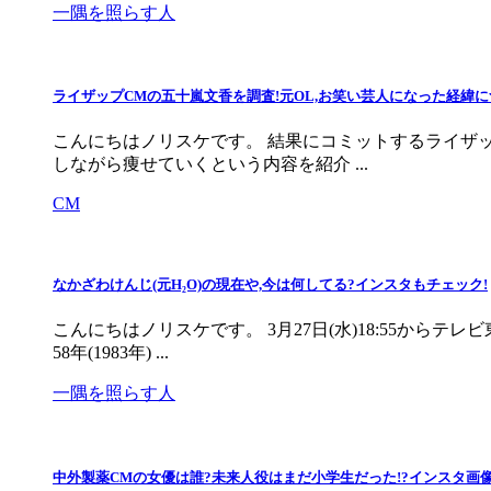
一隅を照らす人
ライザップCMの五十嵐文香を調査!元OL,お笑い芸人になった経緯に
こんにちはノリスケです。 結果にコミットするライザ
しながら痩せていくという内容を紹介 ...
CM
なかざわけんじ(元H₂O)の現在や,今は何してる?インスタもチェック!
こんにちはノリスケです。 3月27日(水)18:55から
58年(1983年) ...
一隅を照らす人
中外製薬CMの女優は誰?未来人役はまだ小学生だった!?インスタ画